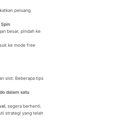
katkan peluang
 Spin
gan besar, pindah ke
suk ke mode free
n slot. Beberapa tips
ldo dalam satu
wal
, segera berhenti.
ti strategi yang telah