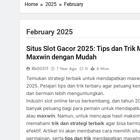
Home
2025
February
February 2025
Situs Slot Gacor 2025: Tips dan Tri
Maxwin dengan Mudah
Bb0051f
1 Year Ago
0
6 Mins
Temukan strategi terbaik untuk mendapatkan maxwin
2025. Pelajari tips dan trik terbaru agar peluang k
dan bermain lebih menguntungkan.
Industri slot online terus berkembang, dan tahun 
banyak peluang bagi para pemain untuk mendapat
atau
maxwin
. Namun, untuk mencapai hasil maksim
memahami
trik dan strategi terbaik
agar bisa berma
efektif. Artikel ini akan membahas cara memilih situ
permainan, serta
tips dan trik
mendapatkan maxwi