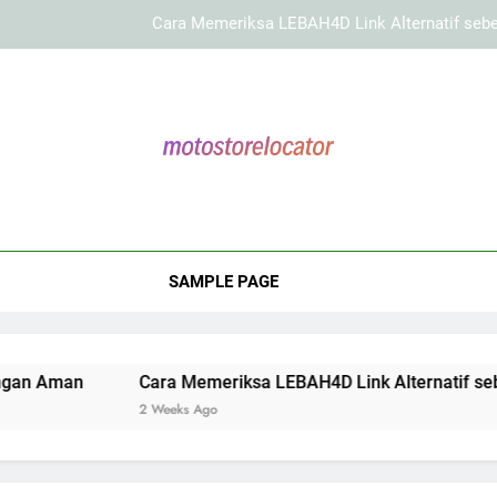
Cara Memeriksa LEBAH4D Link Alternatif s
Panduan Memastikan Tampilan KAYA787 Alternatif B
KAYA787 Alternatif untuk M
Panduan Memeriksa EDWINSLOT Link Alternatif untuk Peng
o Store Locator
Cara Memeriksa LEBAH4D Link Alternatif s
r Motor Terdekat Dan Temukan Pilihan Motor Terbaik Di Moto St
Panduan Memastikan Tampilan KAYA787 Alternatif B
SAMPLE PAGE
KAYA787 Alternatif untuk M
Cara Memeriksa LEBAH4D Link Alternatif sebelum Me
2 Weeks Ago