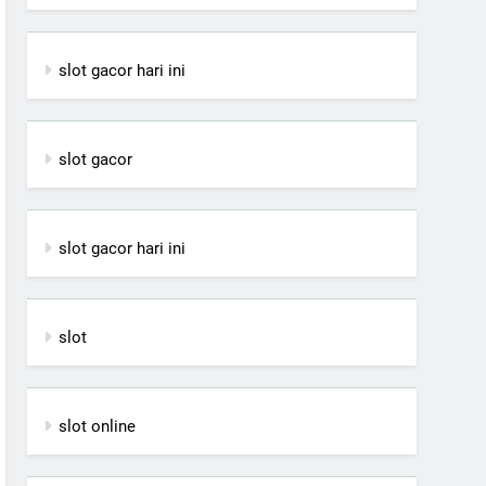
slot gacor hari ini
slot gacor
slot gacor hari ini
slot
slot online