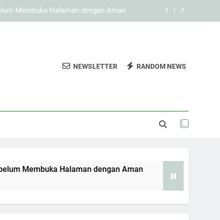
ebelum Membuka Halaman dengan Aman
erjalan Optimal di Berbagai Perangkat
endukung Akses di Berbagai Perangkat
NEWSLETTER
RANDOM NEWS
guna Android dan iPhone dengan Aman
ebelum Membuka Halaman dengan Aman
ore Locator.
erjalan Optimal di Berbagai Perangkat
endukung Akses di Berbagai Perangkat
mbuka Halaman dengan Aman
Panduan Memastikan Tampil
3 Weeks Ago