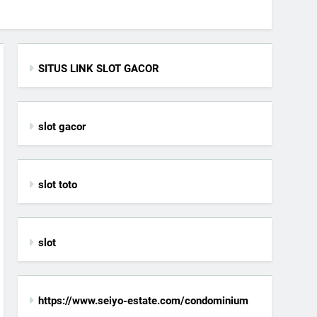
SITUS LINK SLOT GACOR
slot gacor
slot toto
slot
https://www.seiyo-estate.com/condominium