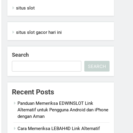
situs slot
situs slot gacor hari ini
Search
SEARCH
Recent Posts
Panduan Memeriksa EDWINSLOT Link
Alternatif untuk Pengguna Android dan iPhone
dengan Aman
Cara Memeriksa LEBAH4D Link Alternatif