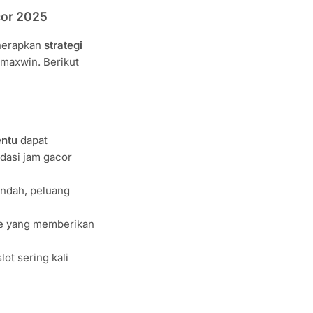
cor 2025
enerapkan
strategi
maxwin. Berikut
entu
dapat
dasi jam gacor
rendah, peluang
e yang memberikan
lot sering kali