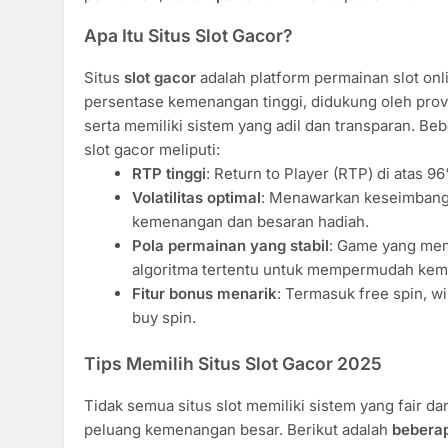
Apa Itu Situs Slot Gacor?
Situs
slot gacor
adalah platform permainan slot onl
persentase kemenangan tinggi, didukung oleh pro
serta memiliki sistem yang adil dan transparan. Beb
slot gacor meliputi:
RTP tinggi
: Return to Player (RTP) di atas 9
Volatilitas optimal
: Menawarkan keseimbanga
kemenangan dan besaran hadiah.
Pola permainan yang stabil
: Game yang memi
algoritma tertentu untuk mempermudah ke
Fitur bonus menarik
: Termasuk free spin, wil
buy spin.
Tips Memilih Situs Slot Gacor 2025
Tidak semua situs slot memiliki sistem yang fair 
peluang kemenangan besar. Berikut adalah
beberap