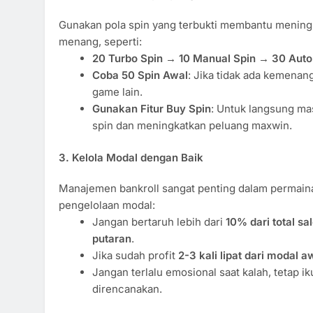
Gunakan pola spin yang terbukti membantu mening
menang, seperti:
20 Turbo Spin → 10 Manual Spin → 30 Auto
Coba 50 Spin Awal
: Jika tidak ada kemenan
game lain.
Gunakan Fitur Buy Spin
: Untuk langsung ma
spin dan meningkatkan peluang maxwin.
3. Kelola Modal dengan Baik
Manajemen bankroll sangat penting dalam permaina
pengelolaan modal:
Jangan bertaruh lebih dari
10% dari total sa
putaran
.
Jika sudah profit
2-3 kali lipat dari modal a
Jangan terlalu emosional saat kalah, tetap iku
direncanakan.