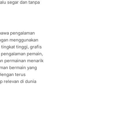
alu segar dan tanpa
mbawa pengalaman
 Dengan menggunakan
ngkat tinggi, grafis
n pengalaman pemain,
kan permainan menarik
aman bermain yang
Dengan terus
p relevan di dunia