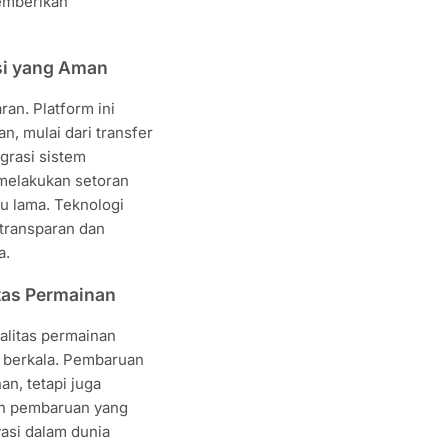
memberikan
si yang Aman
an. Platform ini
 mulai dari transfer
grasi sistem
 melakukan setoran
u lama. Teknologi
transparan dan
a.
tas Permainan
alitas permainan
 berkala. Pembaruan
an, tetapi juga
an pembaruan yang
vasi dalam dunia