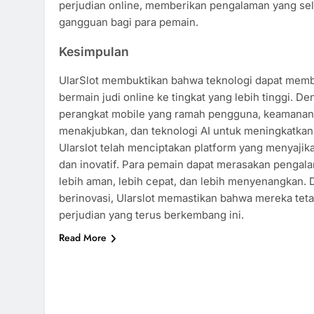
perjudian online, memberikan pengalaman yang sel
gangguan bagi para pemain.
Kesimpulan
UlarSlot membuktikan bahwa teknologi dapat me
bermain judi online ke tingkat yang lebih tinggi.
perangkat mobile yang ramah pengguna, keamanan ti
menakjubkan, dan teknologi AI untuk meningkatka
Ularslot telah menciptakan platform yang menyaji
dan inovatif. Para pemain dapat merasakan pengal
lebih aman, lebih cepat, dan lebih menyenangkan. 
berinovasi, Ularslot memastikan bahwa mereka teta
perjudian yang terus berkembang ini.
Read More