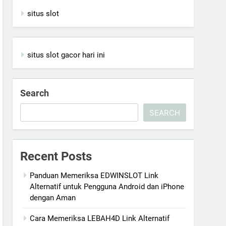
situs slot
situs slot gacor hari ini
Search
SEARCH
Recent Posts
Panduan Memeriksa EDWINSLOT Link
Alternatif untuk Pengguna Android dan iPhone
dengan Aman
Cara Memeriksa LEBAH4D Link Alternatif