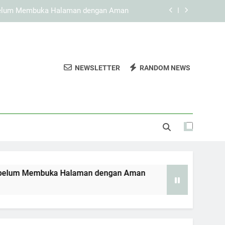
ebelum Membuka Halaman dengan Aman
erjalan Optimal di Berbagai Perangkat
endukung Akses di Berbagai Perangkat
NEWSLETTER
RANDOM NEWS
guna Android dan iPhone dengan Aman
ebelum Membuka Halaman dengan Aman
ore Locator.
erjalan Optimal di Berbagai Perangkat
endukung Akses di Berbagai Perangkat
mbuka Halaman dengan Aman
Panduan Memastikan Tampil
3 Weeks Ago