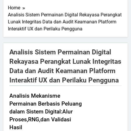
Home
Analisis Sistem Permainan Digital Rekayasa Perangkat
Lunak Integritas Data dan Audit Keamanan Platform
Interaktif UX dan Perilaku Pengguna
Analisis Sistem Permainan Digital
Rekayasa Perangkat Lunak Integritas
Data dan Audit Keamanan Platform
Interaktif UX dan Perilaku Pengguna
Analisis Mekanisme
Permainan Berbasis Peluang
dalam Sistem Digital:Alur
Proses,RNG,dan Validasi
Hasil