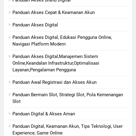
Panduan Akses Brand Digital
Panduan Akses Cepat & Keamanan Akun
Panduan Akses Digital
Panduan Akses Digital, Edukasi Pengguna Online,
Navigasi Platform Modern
Panduan Akses Digital,Manajemen Sistem
Online,Keandalan Infrastruktur,Optimalisasi
Layanan,Pengalaman Pengguna
Panduan Awal Registrasi dan Akses Akun
Panduan Bermain Slot, Strategi Slot, Pola Kemenangan
Slot
Panduan Digital & Akses Aman
Panduan Digital, Keamanan Akun, Tips Teknologi, User
Experience, Game Online