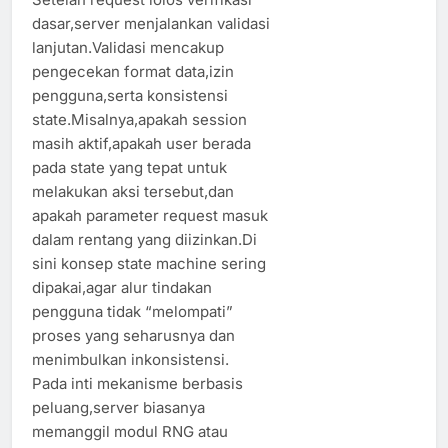
dasar,server menjalankan validasi
lanjutan.Validasi mencakup
pengecekan format data,izin
pengguna,serta konsistensi
state.Misalnya,apakah session
masih aktif,apakah user berada
pada state yang tepat untuk
melakukan aksi tersebut,dan
apakah parameter request masuk
dalam rentang yang diizinkan.Di
sini konsep state machine sering
dipakai,agar alur tindakan
pengguna tidak “melompati”
proses yang seharusnya dan
menimbulkan inkonsistensi.
Pada inti mekanisme berbasis
peluang,server biasanya
memanggil modul RNG atau