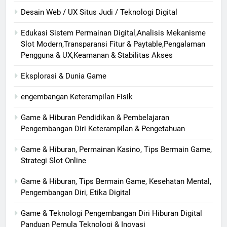
Desain Web / UX Situs Judi / Teknologi Digital
Edukasi Sistem Permainan Digital,Analisis Mekanisme
Slot Modern,Transparansi Fitur & Paytable,Pengalaman
Pengguna & UX,Keamanan & Stabilitas Akses
Eksplorasi & Dunia Game
engembangan Keterampilan Fisik
Game & Hiburan Pendidikan & Pembelajaran
Pengembangan Diri Keterampilan & Pengetahuan
Game & Hiburan, Permainan Kasino, Tips Bermain Game,
Strategi Slot Online
Game & Hiburan, Tips Bermain Game, Kesehatan Mental,
Pengembangan Diri, Etika Digital
Game & Teknologi Pengembangan Diri Hiburan Digital
Panduan Pemula Teknologi & Inovasi