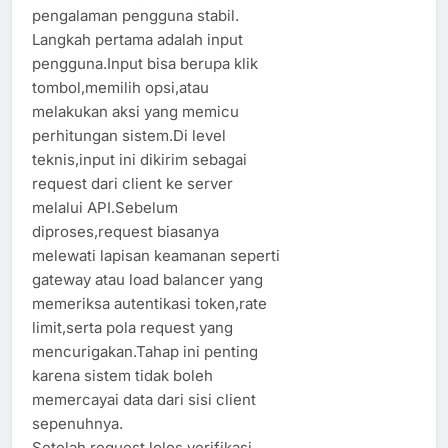
pengalaman pengguna stabil.
Langkah pertama adalah input
pengguna.Input bisa berupa klik
tombol,memilih opsi,atau
melakukan aksi yang memicu
perhitungan sistem.Di level
teknis,input ini dikirim sebagai
request dari client ke server
melalui API.Sebelum
diproses,request biasanya
melewati lapisan keamanan seperti
gateway atau load balancer yang
memeriksa autentikasi token,rate
limit,serta pola request yang
mencurigakan.Tahap ini penting
karena sistem tidak boleh
memercayai data dari sisi client
sepenuhnya.
Setelah request lolos verifikasi