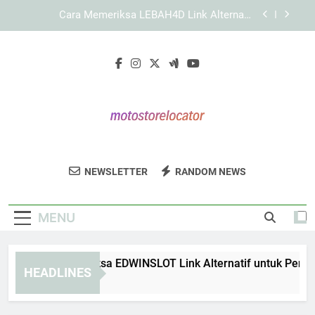
Skip
Panduan Memastikan Tampilan KAYA787
to
Alternatif Berjalan Optimal di Berbagai Perangkat
content
KAYA787 Alternatif untuk Mendukung Akses di
Berbagai Perangkat
Panduan Memeriksa EDWINSLOT Link Alternatif
untuk Pengguna Android dan iPhone dengan
Aman
Cara Memeriksa LEBAH4D Link Alternatif
sebelum Membuka Halaman dengan Aman
Panduan Memastikan Tampilan KAYA787
Alternatif Berjalan Optimal di Berbagai Perangkat
Moto Store
Cari Dealer Motor Terdekat Dan Temukan
KAYA787 Alternatif untuk Mendukung Akses di
NEWSLETTER
RANDOM NEWS
Locator
Berbagai Perangkat
Pilihan Motor Terbaik Di Moto Store Locator.
MENU
nduan Memeriksa EDWINSLOT Link Alternatif untuk Penggun
HEADLINES
Weeks Ago