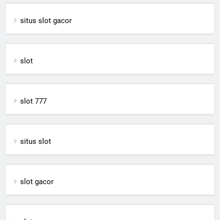
situs slot gacor
slot
slot 777
situs slot
slot gacor