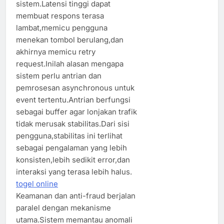
sistem.Latensi tinggi dapat
membuat respons terasa
lambat,memicu pengguna
menekan tombol berulang,dan
akhirnya memicu retry
request.Inilah alasan mengapa
sistem perlu antrian dan
pemrosesan asynchronous untuk
event tertentu.Antrian berfungsi
sebagai buffer agar lonjakan trafik
tidak merusak stabilitas.Dari sisi
pengguna,stabilitas ini terlihat
sebagai pengalaman yang lebih
konsisten,lebih sedikit error,dan
interaksi yang terasa lebih halus.
togel online
Keamanan dan anti-fraud berjalan
paralel dengan mekanisme
utama.Sistem memantau anomali