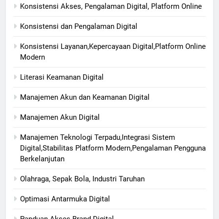
Konsistensi Akses, Pengalaman Digital, Platform Online
Konsistensi dan Pengalaman Digital
Konsistensi Layanan,Kepercayaan Digital,Platform Online
Modern
Literasi Keamanan Digital
Manajemen Akun dan Keamanan Digital
Manajemen Akun Digital
Manajemen Teknologi Terpadu,Integrasi Sistem
Digital,Stabilitas Platform Modern,Pengalaman Pengguna
Berkelanjutan
Olahraga, Sepak Bola, Industri Taruhan
Optimasi Antarmuka Digital