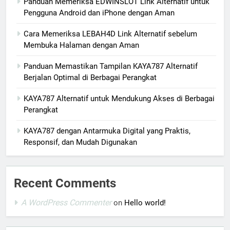
Panduan Memeriksa EDWINSLOT Link Alternatif untuk
Pengguna Android dan iPhone dengan Aman
Cara Memeriksa LEBAH4D Link Alternatif sebelum
Membuka Halaman dengan Aman
Panduan Memastikan Tampilan KAYA787 Alternatif
Berjalan Optimal di Berbagai Perangkat
KAYA787 Alternatif untuk Mendukung Akses di Berbagai
Perangkat
KAYA787 dengan Antarmuka Digital yang Praktis,
Responsif, dan Mudah Digunakan
Recent Comments
A WordPress Commenter
on
Hello world!