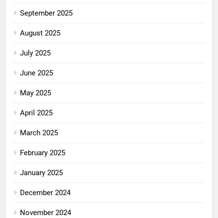
September 2025
August 2025
July 2025
June 2025
May 2025
April 2025
March 2025
February 2025
January 2025
December 2024
November 2024