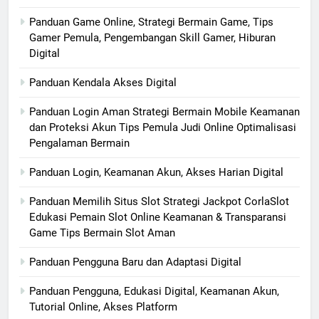
Panduan Game Online, Strategi Bermain Game, Tips
Gamer Pemula, Pengembangan Skill Gamer, Hiburan
Digital
Panduan Kendala Akses Digital
Panduan Login Aman Strategi Bermain Mobile Keamanan
dan Proteksi Akun Tips Pemula Judi Online Optimalisasi
Pengalaman Bermain
Panduan Login, Keamanan Akun, Akses Harian Digital
Panduan Memilih Situs Slot Strategi Jackpot CorlaSlot
Edukasi Pemain Slot Online Keamanan & Transparansi
Game Tips Bermain Slot Aman
Panduan Pengguna Baru dan Adaptasi Digital
Panduan Pengguna, Edukasi Digital, Keamanan Akun,
Tutorial Online, Akses Platform