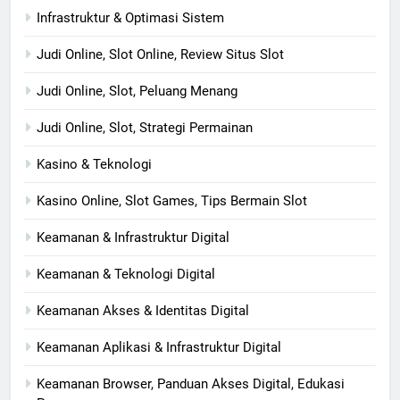
Infrastruktur & Optimasi Sistem
Judi Online, Slot Online, Review Situs Slot
Judi Online, Slot, Peluang Menang
Judi Online, Slot, Strategi Permainan
Kasino & Teknologi
Kasino Online, Slot Games, Tips Bermain Slot
Keamanan & Infrastruktur Digital
Keamanan & Teknologi Digital
Keamanan Akses & Identitas Digital
Keamanan Aplikasi & Infrastruktur Digital
Keamanan Browser, Panduan Akses Digital, Edukasi