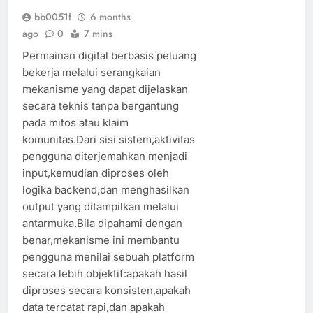
bb0051f
6 months
ago
0
7 mins
Permainan digital berbasis peluang
bekerja melalui serangkaian
mekanisme yang dapat dijelaskan
secara teknis tanpa bergantung
pada mitos atau klaim
komunitas.Dari sisi sistem,aktivitas
pengguna diterjemahkan menjadi
input,kemudian diproses oleh
logika backend,dan menghasilkan
output yang ditampilkan melalui
antarmuka.Bila dipahami dengan
benar,mekanisme ini membantu
pengguna menilai sebuah platform
secara lebih objektif:apakah hasil
diproses secara konsisten,apakah
data tercatat rapi,dan apakah