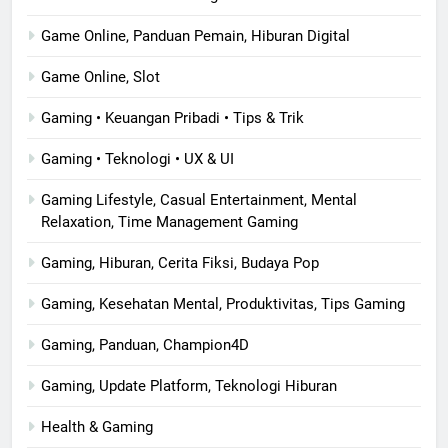
Game Online, Panduan Pemain, Hiburan Digital
Game Online, Slot
Gaming • Keuangan Pribadi • Tips & Trik
Gaming • Teknologi • UX & UI
Gaming Lifestyle, Casual Entertainment, Mental
Relaxation, Time Management Gaming
Gaming, Hiburan, Cerita Fiksi, Budaya Pop
Gaming, Kesehatan Mental, Produktivitas, Tips Gaming
Gaming, Panduan, Champion4D
Gaming, Update Platform, Teknologi Hiburan
Health & Gaming