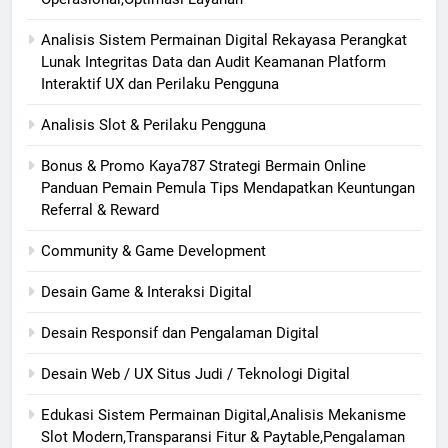
Analisis Sistem Permainan Digital Rekayasa Perangkat
Lunak Integritas Data dan Audit Keamanan Platform
Interaktif UX dan Perilaku Pengguna
Analisis Slot & Perilaku Pengguna
Bonus & Promo Kaya787 Strategi Bermain Online
Panduan Pemain Pemula Tips Mendapatkan Keuntungan
Referral & Reward
Community & Game Development
Desain Game & Interaksi Digital
Desain Responsif dan Pengalaman Digital
Desain Web / UX Situs Judi / Teknologi Digital
Edukasi Sistem Permainan Digital,Analisis Mekanisme
Slot Modern,Transparansi Fitur & Paytable,Pengalaman