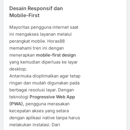
Desain Responsif dan
Mobile-First
Mayoritas pengguna internet saat
ini mengakses layanan melalui
perangkat mobile. Horas88
memahami tren ini dengan
menerapkan
mobile-first design
yang kemudian diperluas ke layar
desktop.
Antarmuka dioptimalkan agar tetap
ringan dan mudah digunakan pada
berbagai resolusi layar. Dengan
teknologi
Progressive Web App
(PWA),
pengguna merasakan
kecepatan akses yang setara
dengan aplikasi native tanpa harus
melakukan instalasi. Dari