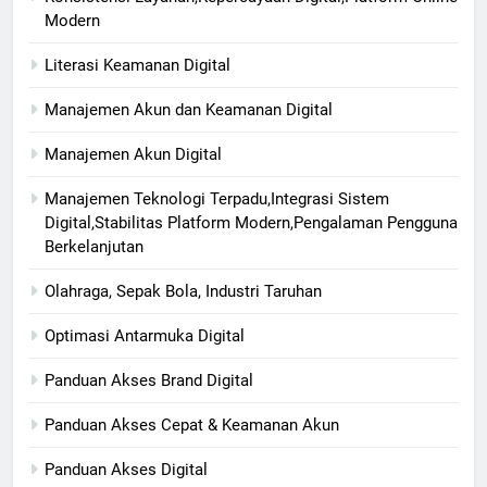
Modern
Literasi Keamanan Digital
Manajemen Akun dan Keamanan Digital
Manajemen Akun Digital
Manajemen Teknologi Terpadu,Integrasi Sistem
Digital,Stabilitas Platform Modern,Pengalaman Pengguna
Berkelanjutan
Olahraga, Sepak Bola, Industri Taruhan
Optimasi Antarmuka Digital
Panduan Akses Brand Digital
Panduan Akses Cepat & Keamanan Akun
Panduan Akses Digital