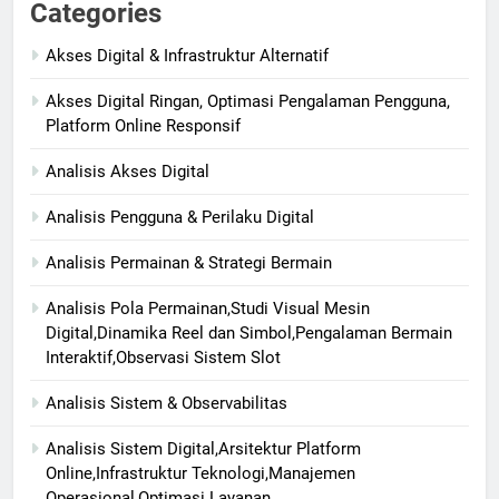
Categories
Akses Digital & Infrastruktur Alternatif
Akses Digital Ringan, Optimasi Pengalaman Pengguna,
Platform Online Responsif
Analisis Akses Digital
Analisis Pengguna & Perilaku Digital
Analisis Permainan & Strategi Bermain
Analisis Pola Permainan,Studi Visual Mesin
Digital,Dinamika Reel dan Simbol,Pengalaman Bermain
Interaktif,Observasi Sistem Slot
Analisis Sistem & Observabilitas
Analisis Sistem Digital,Arsitektur Platform
Online,Infrastruktur Teknologi,Manajemen
Operasional,Optimasi Layanan