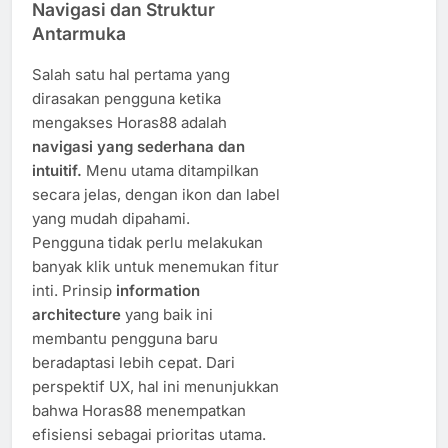
Navigasi dan Struktur
Antarmuka
Salah satu hal pertama yang
dirasakan pengguna ketika
mengakses Horas88 adalah
navigasi yang sederhana dan
intuitif.
Menu utama ditampilkan
secara jelas, dengan ikon dan label
yang mudah dipahami.
Pengguna tidak perlu melakukan
banyak klik untuk menemukan fitur
inti. Prinsip
information
architecture
yang baik ini
membantu pengguna baru
beradaptasi lebih cepat. Dari
perspektif UX, hal ini menunjukkan
bahwa Horas88 menempatkan
efisiensi sebagai prioritas utama.