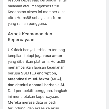
respon cepat
saat berpindah antar
halaman atau mengakses fitur.
Kecepatan akses ini memperkuat
citra Horas88 sebagai platform
yang ramah pengguna.
Aspek Keamanan dan
Kepercayaan
UX tidak hanya berbicara tentang
tampilan, tetapi juga
rasa aman
yang diberikan platform. Horas88
menambahkan lapisan keamanan
berupa
SSL/TLS encryption,
autentikasi multi-faktor (MFA),
dan deteksi anomali berbasis AI.
Dari perspektif pengguna, langkah
ini menciptakan kepercayaan.
Mereka merasa data pribadi
terlindungi dan akses ke akun