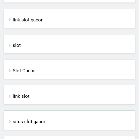
link slot gacor
slot
Slot Gacor
link slot
situs slot gacor