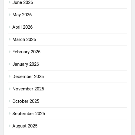
June 2026
May 2026
April 2026
March 2026
February 2026
January 2026
December 2025
November 2025
October 2025
September 2025
August 2025