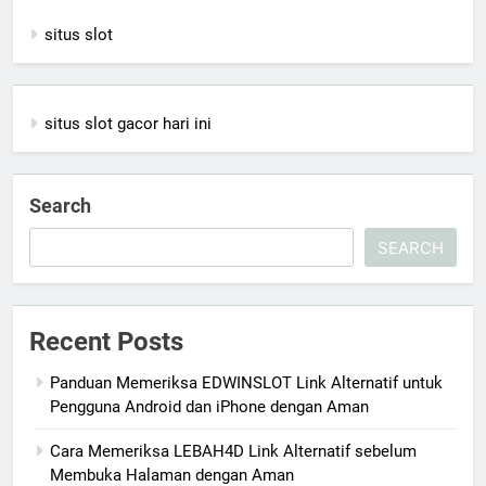
situs slot
situs slot gacor hari ini
Search
SEARCH
Recent Posts
Panduan Memeriksa EDWINSLOT Link Alternatif untuk
Pengguna Android dan iPhone dengan Aman
Cara Memeriksa LEBAH4D Link Alternatif sebelum
Membuka Halaman dengan Aman