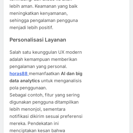
lebih aman. Keamanan yang baik
meningkatkan kenyamanan,
sehingga pengalaman pengguna
menjadi lebih positif.
Personalisasi Layanan
Salah satu keunggulan UX modern
adalah kemampuan memberikan
pengalaman yang personal.
horas88
memanfaatkan
AI dan big
data analytics
untuk menganalisis
pola penggunaan.
Sebagai contoh, fitur yang sering
digunakan pengguna ditampilkan
lebih menonjol, sementara
notifikasi dikirim sesuai preferensi
mereka. Pendekatan ini
menciptakan kesan bahwa