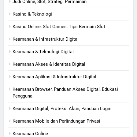
Judi Online, Slot, Strategi Permainan
Kasino & Teknologi
Kasino Online, Slot Games, Tips Bermain Slot
Keamanan & Infrastruktur Digital
Keamanan & Teknologi Digital
Keamanan Akses & Identitas Digital
Keamanan Aplikasi & Infrastruktur Digital
Keamanan Browser, Panduan Akses Digital, Edukasi
Pengguna
Keamanan Digital, Proteksi Akun, Panduan Login
Keamanan Mobile dan Perlindungan Privasi
Keamanan Online