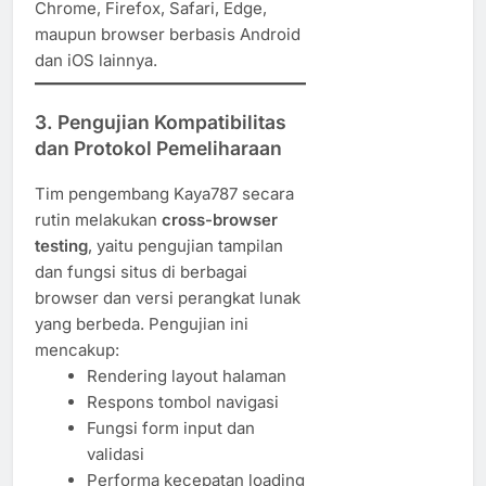
Chrome, Firefox, Safari, Edge,
maupun browser berbasis Android
dan iOS lainnya.
3.
Pengujian Kompatibilitas
dan Protokol Pemeliharaan
Tim pengembang Kaya787 secara
rutin melakukan
cross-browser
testing
, yaitu pengujian tampilan
dan fungsi situs di berbagai
browser dan versi perangkat lunak
yang berbeda. Pengujian ini
mencakup:
Rendering layout halaman
Respons tombol navigasi
Fungsi form input dan
validasi
Performa kecepatan loading