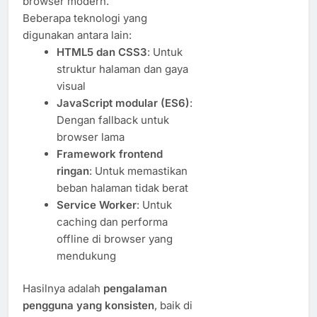
browser modern.
Beberapa teknologi yang
digunakan antara lain:
HTML5 dan CSS3
: Untuk
struktur halaman dan gaya
visual
JavaScript modular (ES6)
:
Dengan fallback untuk
browser lama
Framework frontend
ringan
: Untuk memastikan
beban halaman tidak berat
Service Worker
: Untuk
caching dan performa
offline di browser yang
mendukung
Hasilnya adalah
pengalaman
pengguna yang konsisten
, baik di