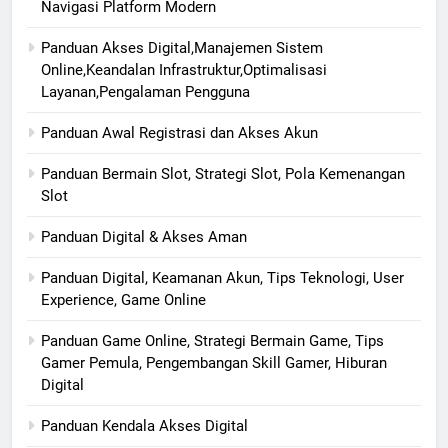
Navigasi Platform Modern
Panduan Akses Digital,Manajemen Sistem
Online,Keandalan Infrastruktur,Optimalisasi
Layanan,Pengalaman Pengguna
Panduan Awal Registrasi dan Akses Akun
Panduan Bermain Slot, Strategi Slot, Pola Kemenangan
Slot
Panduan Digital & Akses Aman
Panduan Digital, Keamanan Akun, Tips Teknologi, User
Experience, Game Online
Panduan Game Online, Strategi Bermain Game, Tips
Gamer Pemula, Pengembangan Skill Gamer, Hiburan
Digital
Panduan Kendala Akses Digital