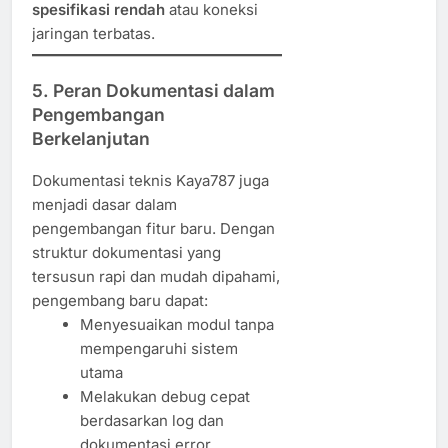
spesifikasi rendah
atau koneksi
jaringan terbatas.
5.
Peran Dokumentasi dalam
Pengembangan
Berkelanjutan
Dokumentasi teknis Kaya787 juga
menjadi dasar dalam
pengembangan fitur baru. Dengan
struktur dokumentasi yang
tersusun rapi dan mudah dipahami,
pengembang baru dapat:
Menyesuaikan modul tanpa
mempengaruhi sistem
utama
Melakukan debug cepat
berdasarkan log dan
dokumentasi error