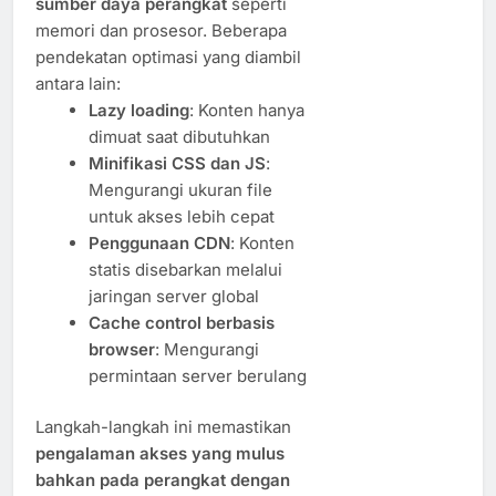
sumber daya perangkat
seperti
memori dan prosesor. Beberapa
pendekatan optimasi yang diambil
antara lain:
Lazy loading
: Konten hanya
dimuat saat dibutuhkan
Minifikasi CSS dan JS
:
Mengurangi ukuran file
untuk akses lebih cepat
Penggunaan CDN
: Konten
statis disebarkan melalui
jaringan server global
Cache control berbasis
browser
: Mengurangi
permintaan server berulang
Langkah-langkah ini memastikan
pengalaman akses yang mulus
bahkan pada perangkat dengan