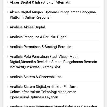
Akses Digital & Infrastruktur Alternatif
Akses Digital Ringan, Optimasi Pengalaman Pengguna,
Platform Online Responsif
Analisis Akses Digital
Analisis Pengguna & Perilaku Digital
Analisis Permainan & Strategi Bermain
Analisis Pola Permainan,Studi Visual Mesin
Digital,Dinamika Reel dan Simbol,Pengalaman Bermain
Interaktif,Observasi Sistem Slot
Analisis Sistem & Observabilitas
Analisis Sistem Digital,Arsitektur Platform
Online,Infrastruktur Teknologi,Manajemen
Operasional,Optimasi Layanan
Analisis Sistem Permainan Digital Rekayasa Perangkat