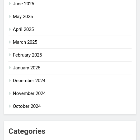
June 2025
May 2025
April 2025
March 2025
February 2025
January 2025
December 2024
November 2024
October 2024
Categories