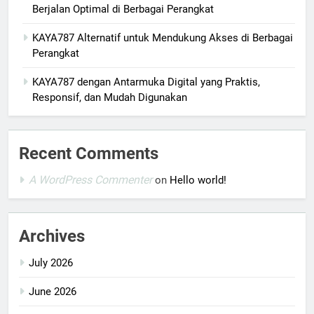
Berjalan Optimal di Berbagai Perangkat
KAYA787 Alternatif untuk Mendukung Akses di Berbagai
Perangkat
KAYA787 dengan Antarmuka Digital yang Praktis,
Responsif, dan Mudah Digunakan
Recent Comments
A WordPress Commenter
on
Hello world!
Archives
July 2026
June 2026