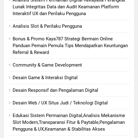
Lunak Integritas Data dan Audit Keamanan Platform
Interaktif UX dan Perilaku Pengguna
Analisis Slot & Perilaku Pengguna
Bonus & Promo Kaya787 Strategi Bermain Online
Panduan Pemain Pemula Tips Mendapatkan Keuntungan
Referral & Reward
Community & Game Development
Desain Game & Interaksi Digital
Desain Responsif dan Pengalaman Digital
Desain Web / UX Situs Judi / Teknologi Digital
Edukasi Sistem Permainan Digital,Analisis Mekanisme
Slot Modern,Transparansi Fitur & Paytable,Pengalaman
Pengguna & UX,Keamanan & Stabilitas Akses