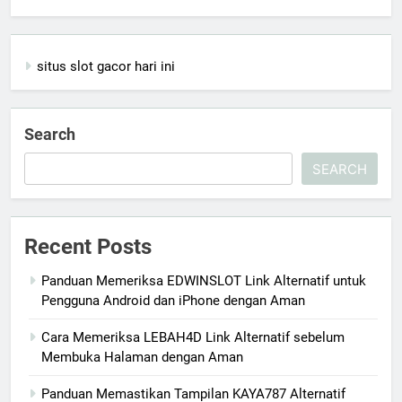
situs slot gacor hari ini
Search
SEARCH
Recent Posts
Panduan Memeriksa EDWINSLOT Link Alternatif untuk
Pengguna Android dan iPhone dengan Aman
Cara Memeriksa LEBAH4D Link Alternatif sebelum
Membuka Halaman dengan Aman
Panduan Memastikan Tampilan KAYA787 Alternatif