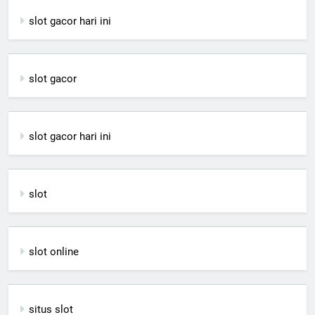
slot gacor hari ini
slot gacor
slot gacor hari ini
slot
slot online
situs slot