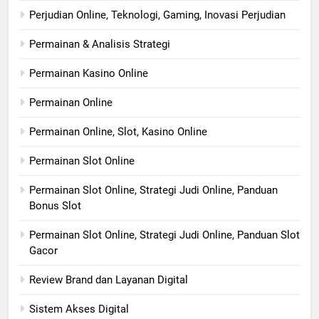
Perjudian Online, Teknologi, Gaming, Inovasi Perjudian
Permainan & Analisis Strategi
Permainan Kasino Online
Permainan Online
Permainan Online, Slot, Kasino Online
Permainan Slot Online
Permainan Slot Online, Strategi Judi Online, Panduan
Bonus Slot
Permainan Slot Online, Strategi Judi Online, Panduan Slot
Gacor
Review Brand dan Layanan Digital
Sistem Akses Digital