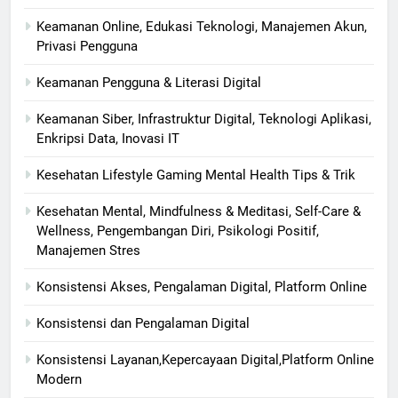
Keamanan Online, Edukasi Teknologi, Manajemen Akun,
Privasi Pengguna
Keamanan Pengguna & Literasi Digital
Keamanan Siber, Infrastruktur Digital, Teknologi Aplikasi,
Enkripsi Data, Inovasi IT
Kesehatan Lifestyle Gaming Mental Health Tips & Trik
Kesehatan Mental, Mindfulness & Meditasi, Self-Care &
Wellness, Pengembangan Diri, Psikologi Positif,
Manajemen Stres
Konsistensi Akses, Pengalaman Digital, Platform Online
Konsistensi dan Pengalaman Digital
Konsistensi Layanan,Kepercayaan Digital,Platform Online
Modern