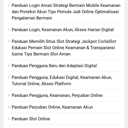
Panduan Login Aman Strategi Bermain Mobile Keamanan
dan Proteksi Akun Tips Pemula Judi Online Optimalisasi
Pengalaman Bermain
Panduan Login, Keamanan Akun, Akses Harian Digital
Panduan Memilih Situs Slot Strategi Jackpot CorlaSlot
Edukasi Pemain Slot Online Keamanan & Transparansi
Game Tips Bermain Slot Aman
Panduan Pengguna Baru dan Adaptasi Digital
Panduan Pengguna, Edukasi Digital, Keamanan Akun,
Tutorial Online, Akses Platform
Panduan Pengguna, Keamanan, Perjudian Online
Panduan Perjudian Online, Keamanan Akun
Panduan Slot Online