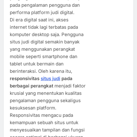
pada pengalaman pengguna dan
performa platform judi digital.
Di era digital saat ini, akses
internet tidak lagi terbatas pada
komputer desktop saja. Pengguna
situs judi digital semakin banyak
yang menggunakan perangkat
mobile seperti smartphone dan
tablet untuk bermain dan
berinteraksi. Oleh karena itu,
responsivitas
situs judi
pada
berbagai perangkat
menjadi faktor
krusial yang menentukan kualitas
pengalaman pengguna sekaligus
kesuksesan platform.
Responsivitas mengacu pada
kemampuan sebuah situs untuk
menyesuaikan tampilan dan fungsi