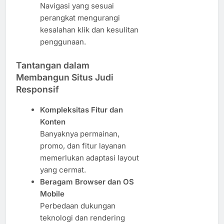
Navigasi yang sesuai
perangkat mengurangi
kesalahan klik dan kesulitan
penggunaan.
Tantangan dalam
Membangun Situs Judi
Responsif
Kompleksitas Fitur dan
Konten
Banyaknya permainan,
promo, dan fitur layanan
memerlukan adaptasi layout
yang cermat.
Beragam Browser dan OS
Mobile
Perbedaan dukungan
teknologi dan rendering