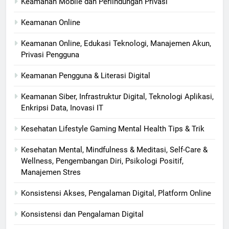
Keamanan Mobile dan Perlindungan Privasi
Keamanan Online
Keamanan Online, Edukasi Teknologi, Manajemen Akun,
Privasi Pengguna
Keamanan Pengguna & Literasi Digital
Keamanan Siber, Infrastruktur Digital, Teknologi Aplikasi,
Enkripsi Data, Inovasi IT
Kesehatan Lifestyle Gaming Mental Health Tips & Trik
Kesehatan Mental, Mindfulness & Meditasi, Self-Care &
Wellness, Pengembangan Diri, Psikologi Positif,
Manajemen Stres
Konsistensi Akses, Pengalaman Digital, Platform Online
Konsistensi dan Pengalaman Digital