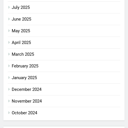
July 2025
June 2025
May 2025
April 2025
March 2025
February 2025
January 2025
December 2024
November 2024
October 2024