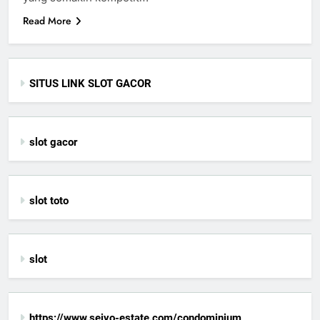
Read More
SITUS LINK SLOT GACOR
slot gacor
slot toto
slot
https://www.seiyo-estate.com/condominium