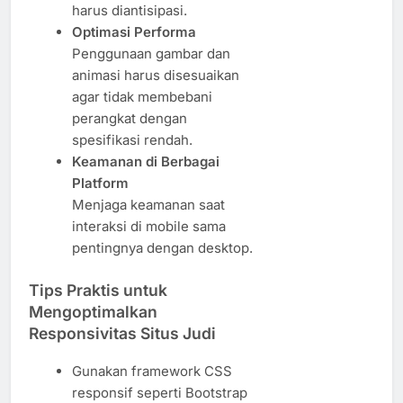
harus diantisipasi.
Optimasi Performa
Penggunaan gambar dan
animasi harus disesuaikan
agar tidak membebani
perangkat dengan
spesifikasi rendah.
Keamanan di Berbagai
Platform
Menjaga keamanan saat
interaksi di mobile sama
pentingnya dengan desktop.
Tips Praktis untuk
Mengoptimalkan
Responsivitas Situs Judi
Gunakan framework CSS
responsif seperti Bootstrap