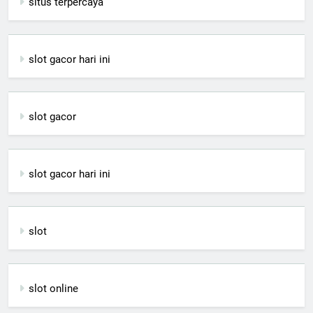
situs terpercaya
slot gacor hari ini
slot gacor
slot gacor hari ini
slot
slot online