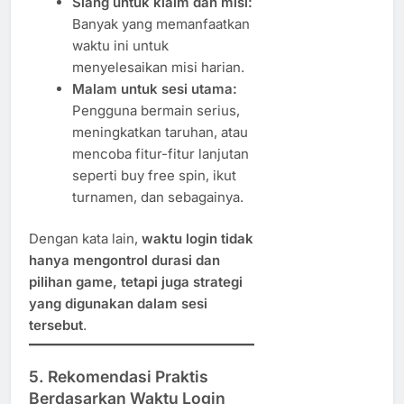
Siang untuk klaim dan misi:
Banyak yang memanfaatkan
waktu ini untuk
menyelesaikan misi harian.
Malam untuk sesi utama:
Pengguna bermain serius,
meningkatkan taruhan, atau
mencoba fitur-fitur lanjutan
seperti buy free spin, ikut
turnamen, dan sebagainya.
Dengan kata lain,
waktu login tidak
hanya mengontrol durasi dan
pilihan game, tetapi juga strategi
yang digunakan dalam sesi
tersebut
.
5. Rekomendasi Praktis
Berdasarkan Waktu Login