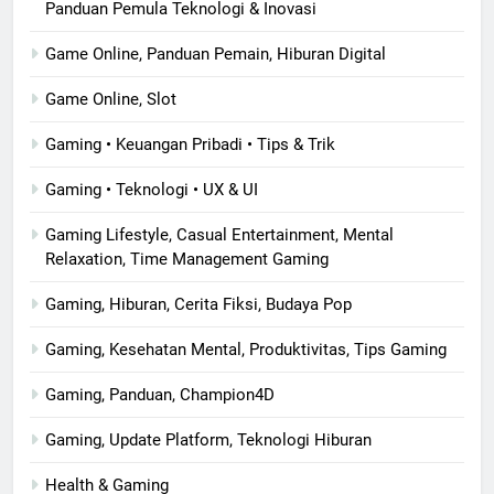
Panduan Pemula Teknologi & Inovasi
Game Online, Panduan Pemain, Hiburan Digital
Game Online, Slot
Gaming • Keuangan Pribadi • Tips & Trik
Gaming • Teknologi • UX & UI
Gaming Lifestyle, Casual Entertainment, Mental
Relaxation, Time Management Gaming
Gaming, Hiburan, Cerita Fiksi, Budaya Pop
Gaming, Kesehatan Mental, Produktivitas, Tips Gaming
Gaming, Panduan, Champion4D
Gaming, Update Platform, Teknologi Hiburan
Health & Gaming