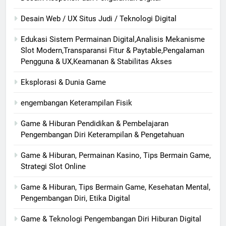
Desain Web / UX Situs Judi / Teknologi Digital
Edukasi Sistem Permainan Digital,Analisis Mekanisme
Slot Modern,Transparansi Fitur & Paytable,Pengalaman
Pengguna & UX,Keamanan & Stabilitas Akses
Eksplorasi & Dunia Game
engembangan Keterampilan Fisik
Game & Hiburan Pendidikan & Pembelajaran
Pengembangan Diri Keterampilan & Pengetahuan
Game & Hiburan, Permainan Kasino, Tips Bermain Game,
Strategi Slot Online
Game & Hiburan, Tips Bermain Game, Kesehatan Mental,
Pengembangan Diri, Etika Digital
Game & Teknologi Pengembangan Diri Hiburan Digital