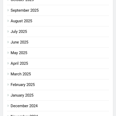
September 2025
August 2025
July 2025
June 2025
May 2025
April 2025
March 2025
February 2025
January 2025
December 2024