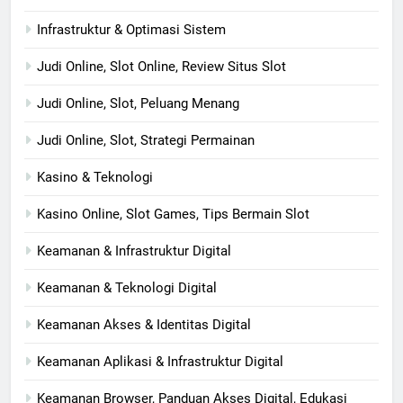
Infrastruktur & Optimasi Sistem
Judi Online, Slot Online, Review Situs Slot
Judi Online, Slot, Peluang Menang
Judi Online, Slot, Strategi Permainan
Kasino & Teknologi
Kasino Online, Slot Games, Tips Bermain Slot
Keamanan & Infrastruktur Digital
Keamanan & Teknologi Digital
Keamanan Akses & Identitas Digital
Keamanan Aplikasi & Infrastruktur Digital
Keamanan Browser, Panduan Akses Digital, Edukasi