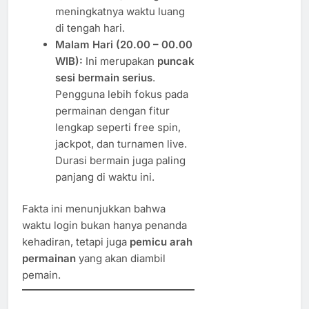
meningkatnya waktu luang
di tengah hari.
Malam Hari (20.00 – 00.00
WIB):
Ini merupakan
puncak
sesi bermain serius
.
Pengguna lebih fokus pada
permainan dengan fitur
lengkap seperti free spin,
jackpot, dan turnamen live.
Durasi bermain juga paling
panjang di waktu ini.
Fakta ini menunjukkan bahwa
waktu login bukan hanya penanda
kehadiran, tetapi juga
pemicu arah
permainan
yang akan diambil
pemain.