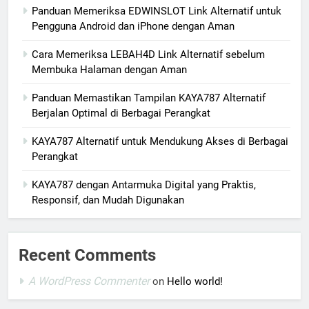
Panduan Memeriksa EDWINSLOT Link Alternatif untuk
Pengguna Android dan iPhone dengan Aman
Cara Memeriksa LEBAH4D Link Alternatif sebelum
Membuka Halaman dengan Aman
Panduan Memastikan Tampilan KAYA787 Alternatif
Berjalan Optimal di Berbagai Perangkat
KAYA787 Alternatif untuk Mendukung Akses di Berbagai
Perangkat
KAYA787 dengan Antarmuka Digital yang Praktis,
Responsif, dan Mudah Digunakan
Recent Comments
A WordPress Commenter
on
Hello world!