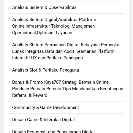
Analisis Sistem & Observabilitas
Analisis Sistem Digital,Arsitektur Platform
Online,Infrastruktur Teknologi,Manajemen
Operasional,Optimasi Layanan
Analisis Sistem Permainan Digital Rekayasa Perangkat
Lunak Integritas Data dan Audit Keamanan Platform
Interaktif UX dan Perilaku Pengguna
Analisis Slot & Perilaku Pengguna
Bonus & Promo Kaya787 Strategi Bermain Online
Panduan Pemain Pemula Tips Mendapatkan Keuntungan
Referral & Reward
Community & Game Development
Desain Game & Interaksi Digital
Desain Responsif dan Pengalaman Digital