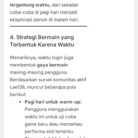
tergantung waktu
, dari sekadar
coba-coba di pagi hari menjadi
eksplorasi penuh di malam hari.
4. Strategi Bermain yang
Terbentuk Karena Waktu
Menariknya, waktu login juga
membentuk
gaya bermain
masing-masing pengguna.
Berdasarkan survei komunitas aktif
Lae138, muncul beberapa pola
berikut:
Pagi hari untuk warm-up:
Pengguna menggunakan
waktu ini untuk uji coba
game baru atau memantau
performa slot tertentu.