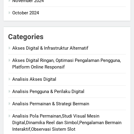
November 2024
October 2024
Categories
Akses Digital & Infrastruktur Alternatif
Akses Digital Ringan, Optimasi Pengalaman Pengguna,
Platform Online Responsif
Analisis Akses Digital
Analisis Pengguna & Perilaku Digital
Analisis Permainan & Strategi Bermain
Analisis Pola Permainan,Studi Visual Mesin
Digital,Dinamika Reel dan Simbol,Pengalaman Bermain
Interaktif,Observasi Sistem Slot