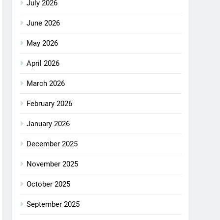
July 2026
June 2026
May 2026
April 2026
March 2026
February 2026
January 2026
December 2025
November 2025
October 2025
September 2025