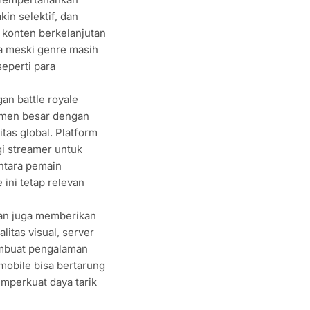
in selektif, dan
 konten berkelanjutan
a meski genre masih
seperti para
an battle royale
amen besar dengan
tas global. Platform
gi streamer untuk
antara pemain
ini tetap relevan
ngan juga memberikan
litas visual, server
membuat pengalaman
 mobile bisa bertarung
mperkuat daya tarik