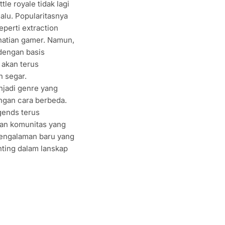
le royale tidak lagi
alu. Popularitasnya
eperti extraction
rhatian gamer. Namun,
 dengan basis
 akan terus
 segar.
njadi genre yang
ngan cara berbeda.
gends terus
dan komunitas yang
engalaman baru yang
nting dalam lanskap