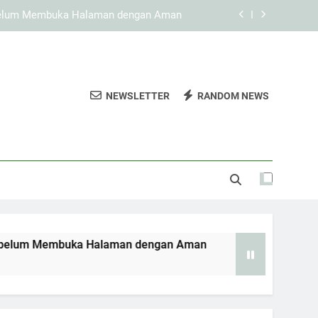
ebelum Membuka Halaman dengan Aman
erjalan Optimal di Berbagai Perangkat
endukung Akses di Berbagai Perangkat
NEWSLETTER
RANDOM NEWS
guna Android dan iPhone dengan Aman
ebelum Membuka Halaman dengan Aman
ore Locator.
erjalan Optimal di Berbagai Perangkat
endukung Akses di Berbagai Perangkat
mbuka Halaman dengan Aman
Panduan Memastikan Tampil
3 Weeks Ago