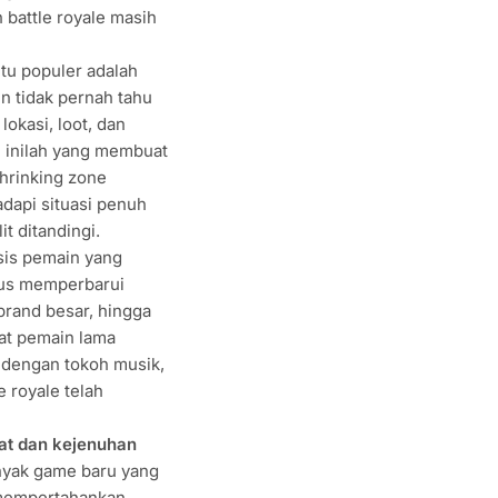
battle royale masih
itu populer adalah
n tidak pernah tahu
lokasi, loot, dan
n inilah yang membuat
shrinking zone
dapi situasi penuh
t ditandingi.
asis pemain yang
rus memperbarui
rand besar, hingga
at pemain lama
e dengan tokoh musik,
 royale telah
at dan kejenuhan
anyak game baru yang
 mempertahankan