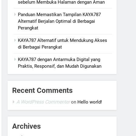
sebelum Membuka Halaman dengan Aman
Panduan Memastikan Tampilan KAYA787
Alternatif Berjalan Optimal di Berbagai
Perangkat
KAYA787 Alternatif untuk Mendukung Akses
di Berbagai Perangkat
KAYA787 dengan Antarmuka Digital yang
Praktis, Responsif, dan Mudah Digunakan
Recent Comments
A WordPress Commenter
on
Hello world!
Archives