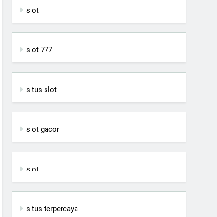
slot
slot 777
situs slot
slot gacor
slot
situs terpercaya