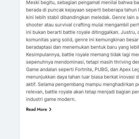
Meski begitu, sebagian pengamat menilai bahwa batt
berada di puncak kejayaan seperti beberapa tahun l
kini lebih stabil dibandingkan meledak. Genre lain s
shooter atau survival crafting mulai mengambil pe
ini bukan berarti battle royale ditinggalkan. Justru,
komunitas yang solid, genre ini kemungkinan besar
beradaptasi dan menemukan bentuk baru yang lebih
Kesimpulannya, battle royale memang tidak lagi me
sepenuhnya mendominasi, tetapi masih thriving de
Game andalan seperti Fortnite, PUBG, dan Apex Le
menunjukkan daya tahan luar biasa berkat inovasi 
aktif. Selama pengembang mampu menghadirkan p
relevan, battle royale akan tetap menjadi bagian pe
industri game modern.
Read More