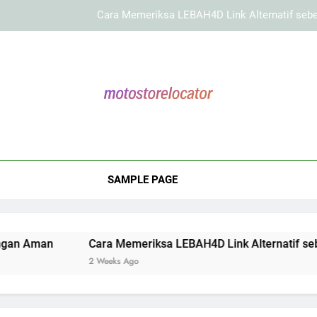
Cara Memeriksa LEBAH4D Link Alternatif s
Panduan Memastikan Tampilan KAYA787 Alternatif B
KAYA787 Alternatif untuk M
Panduan Memeriksa EDWINSLOT Link Alternatif untuk Peng
o Store Locator
Cara Memeriksa LEBAH4D Link Alternatif s
r Motor Terdekat Dan Temukan Pilihan Motor Terbaik Di Moto St
Panduan Memastikan Tampilan KAYA787 Alternatif B
SAMPLE PAGE
KAYA787 Alternatif untuk M
Cara Memeriksa LEBAH4D Link Alternatif sebelum Me
2 Weeks Ago