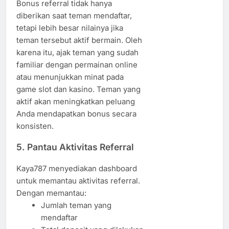
Bonus referral tidak hanya
diberikan saat teman mendaftar,
tetapi lebih besar nilainya jika
teman tersebut aktif bermain. Oleh
karena itu, ajak teman yang sudah
familiar dengan permainan online
atau menunjukkan minat pada
game slot dan kasino. Teman yang
aktif akan meningkatkan peluang
Anda mendapatkan bonus secara
konsisten.
5. Pantau Aktivitas Referral
Kaya787 menyediakan dashboard
untuk memantau aktivitas referral.
Dengan memantau:
Jumlah teman yang
mendaftar