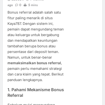
ago
0
5 mins
Bonus referral adalah salah satu
fitur paling menarik di situs
Kaya787. Dengan sistem ini,
pemain dapat mengundang teman
atau keluarga untuk bergabung
dan mendapatkan keuntungan
tambahan berupa bonus atau
persentase dari deposit teman.
Namun, untuk benar-benar
memaksimalkan bonus referral
,
pemain perlu memahami strategi
dan cara klaim yang tepat. Berikut
panduan lengkapnya.
1. Pahami Mekanisme Bonus
Referral
Sebelum mulai mengundang