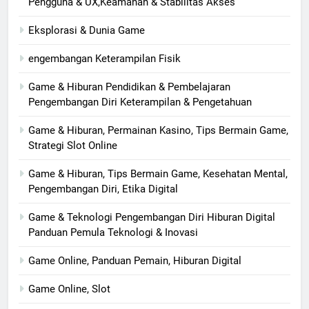
Pengguna & UX,Keamanan & Stabilitas Akses
Eksplorasi & Dunia Game
engembangan Keterampilan Fisik
Game & Hiburan Pendidikan & Pembelajaran
Pengembangan Diri Keterampilan & Pengetahuan
Game & Hiburan, Permainan Kasino, Tips Bermain Game,
Strategi Slot Online
Game & Hiburan, Tips Bermain Game, Kesehatan Mental,
Pengembangan Diri, Etika Digital
Game & Teknologi Pengembangan Diri Hiburan Digital
Panduan Pemula Teknologi & Inovasi
Game Online, Panduan Pemain, Hiburan Digital
Game Online, Slot