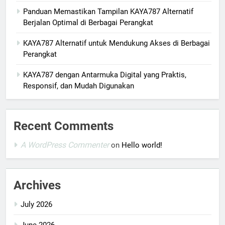
Panduan Memastikan Tampilan KAYA787 Alternatif
Berjalan Optimal di Berbagai Perangkat
KAYA787 Alternatif untuk Mendukung Akses di Berbagai
Perangkat
KAYA787 dengan Antarmuka Digital yang Praktis,
Responsif, dan Mudah Digunakan
Recent Comments
A WordPress Commenter
on
Hello world!
Archives
July 2026