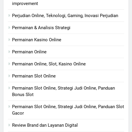
improvement
Perjudian Online, Teknologi, Gaming, Inovasi Perjudian
Permainan & Analisis Strategi
Permainan Kasino Online
Permainan Online
Permainan Online, Slot, Kasino Online
Permainan Slot Online
Permainan Slot Online, Strategi Judi Online, Panduan
Bonus Slot
Permainan Slot Online, Strategi Judi Online, Panduan Slot
Gacor
Review Brand dan Layanan Digital