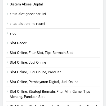
Sistem Akses Digital
situs slot gacor hari ini
situs slot online resmi
slot
Slot Gacor
Slot Online, Fitur Slot, Tips Bermain Slot
Slot Online, Judi Online
Slot Online, Judi Online, Panduan
Slot Online, Pembayaran Digital, Judi Online
Slot Online, Strategi Bermain, Fitur Mini Game, Tips
Menang, Panduan Slot