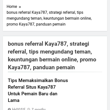
Home
bonus referral Kaya787, strategi referral, tips
mengundang teman, keuntungan bermain online,
promo Kaya787, panduan pemain
bonus referral Kaya787, strategi
referral, tips mengundang teman,
keuntungan bermain online, promo
Kaya787, panduan pemain
Tips Memaksimalkan Bonus
Referral Situs Kaya787
Untuk Pemain Baru dan
Lama
bb0051f
7 months