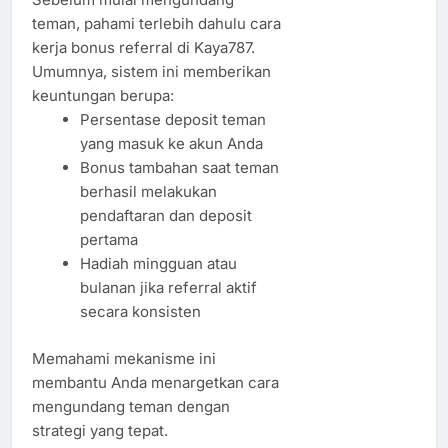
teman, pahami terlebih dahulu cara
kerja bonus referral di Kaya787.
Umumnya, sistem ini memberikan
keuntungan berupa:
Persentase deposit teman
yang masuk ke akun Anda
Bonus tambahan saat teman
berhasil melakukan
pendaftaran dan deposit
pertama
Hadiah mingguan atau
bulanan jika referral aktif
secara konsisten
Memahami mekanisme ini
membantu Anda menargetkan cara
mengundang teman dengan
strategi yang tepat.