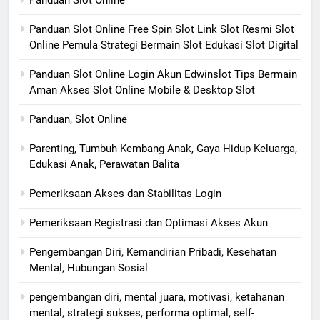
Panduan Slot Online
Panduan Slot Online Free Spin Slot Link Slot Resmi Slot
Online Pemula Strategi Bermain Slot Edukasi Slot Digital
Panduan Slot Online Login Akun Edwinslot Tips Bermain
Aman Akses Slot Online Mobile & Desktop Slot
Panduan, Slot Online
Parenting, Tumbuh Kembang Anak, Gaya Hidup Keluarga,
Edukasi Anak, Perawatan Balita
Pemeriksaan Akses dan Stabilitas Login
Pemeriksaan Registrasi dan Optimasi Akses Akun
Pengembangan Diri, Kemandirian Pribadi, Kesehatan
Mental, Hubungan Sosial
pengembangan diri, mental juara, motivasi, ketahanan
mental, strategi sukses, performa optimal, self-