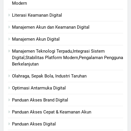
Modern
Literasi Keamanan Digital
Manajemen Akun dan Keamanan Digital
Manajemen Akun Digital
Manajemen Teknologi Terpadu,Integrasi Sistem
Digital,Stabilitas Platform Modern,Pengalaman Pengguna
Berkelanjutan
Olahraga, Sepak Bola, Industri Taruhan
Optimasi Antarmuka Digital
Panduan Akses Brand Digital
Panduan Akses Cepat & Keamanan Akun
Panduan Akses Digital