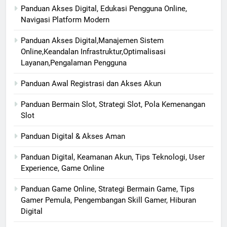
Panduan Akses Digital, Edukasi Pengguna Online,
Navigasi Platform Modern
Panduan Akses Digital,Manajemen Sistem
Online,Keandalan Infrastruktur,Optimalisasi
Layanan,Pengalaman Pengguna
Panduan Awal Registrasi dan Akses Akun
Panduan Bermain Slot, Strategi Slot, Pola Kemenangan
Slot
Panduan Digital & Akses Aman
Panduan Digital, Keamanan Akun, Tips Teknologi, User
Experience, Game Online
Panduan Game Online, Strategi Bermain Game, Tips
Gamer Pemula, Pengembangan Skill Gamer, Hiburan
Digital