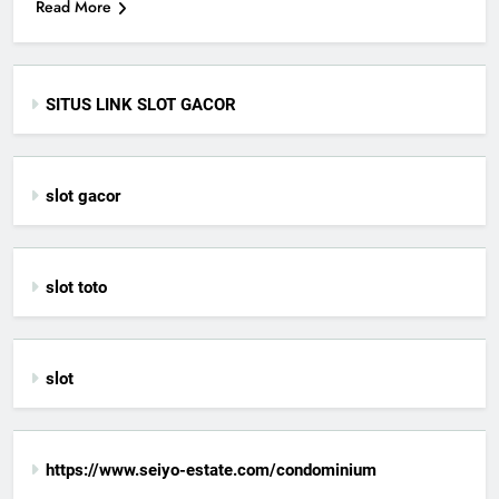
Read More
SITUS LINK SLOT GACOR
slot gacor
slot toto
slot
https://www.seiyo-estate.com/condominium