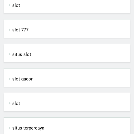
slot
slot 777
situs slot
slot gacor
slot
situs terpercaya