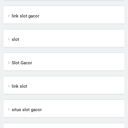
link slot gacor
slot
Slot Gacor
link slot
situs slot gacor