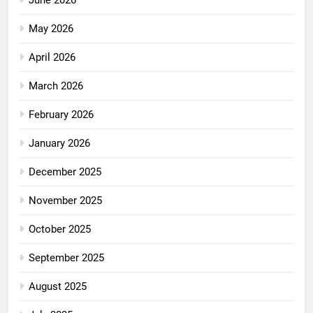
June 2026
May 2026
April 2026
March 2026
February 2026
January 2026
December 2025
November 2025
October 2025
September 2025
August 2025