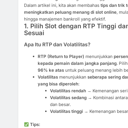
Dalam artikel ini, kita akan membahas
tips dan trik 
meningkatkan peluang menang di slot online
, mul
hingga manajemen bankroll yang efektif.
1. Pilih Slot dengan RTP Tinggi dan
Sesuai
Apa Itu RTP dan Volatilitas?
RTP (Return to Player)
menunjukkan
persen
kepada pemain dalam jangka panjang
. Pil
96% ke atas
untuk peluang menang lebih be
Volatilitas
menunjukkan
seberapa sering d
yang bisa diperoleh
:
Volatilitas rendah
→ Kemenangan sering
Volatilitas sedang
→ Kombinasi antara
dan besar.
Volatilitas tinggi
→ Kemenangan besar te
Tips: