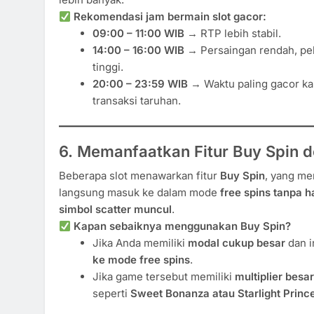
Rekomendasi jam bermain slot gacor:
09:00 – 11:00 WIB
→ RTP lebih stabil.
14:00 – 16:00 WIB
→ Persaingan rendah, pel
tinggi.
20:00 – 23:59 WIB
→ Waktu paling gacor ka
transaksi taruhan.
6. Memanfaatkan Fitur Buy Spin d
Beberapa slot menawarkan fitur
Buy Spin
, yang m
langsung masuk ke dalam mode
free spins tanpa 
simbol scatter muncul
.
Kapan sebaiknya menggunakan Buy Spin?
Jika Anda memiliki
modal cukup besar
dan i
ke mode free spins
.
Jika game tersebut memiliki
multiplier besa
seperti
Sweet Bonanza atau Starlight Princ