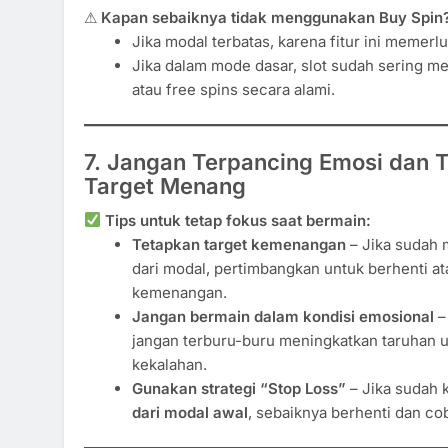
⚠
Kapan sebaiknya tidak menggunakan Buy Spin
Jika modal terbatas, karena fitur ini memerl
Jika dalam mode dasar, slot sudah sering m
atau free spins secara alami.
7. Jangan Terpancing Emosi dan 
Target Menang
Tips untuk tetap fokus saat bermain:
Tetapkan target kemenangan
– Jika sudah m
dari modal, pertimbangkan untuk berhenti at
kemenangan.
Jangan bermain dalam kondisi emosional
–
jangan terburu-buru meningkatkan taruhan 
kekalahan.
Gunakan strategi “Stop Loss”
– Jika sudah 
dari modal awal
, sebaiknya berhenti dan cob