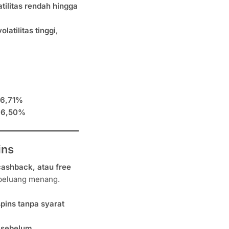
atilitas rendah hingga
volatilitas tinggi
,
96,71%
 96,50%
ins
cashback, atau free
 peluang menang.
pins tanpa syarat
t sebelum