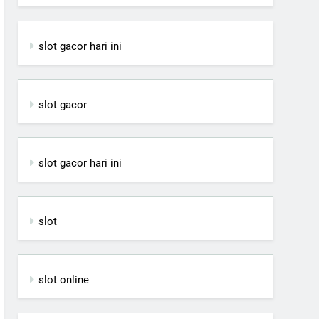
slot gacor hari ini
slot gacor
slot gacor hari ini
slot
slot online