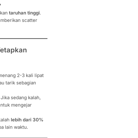
?
ukan
taruhan tinggi
.
emberikan scatter
Tetapkan
enang 2-3 kali lipat
au tarik sebagian
 Jika sedang kalah,
untuk mengejar
kalah
lebih dari 30%
a lain waktu.