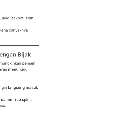
uang jackpot lebih
rena banyaknya
engan Bijak
emungkinkan pemain
harus menunggu
ngin
langsung masuk
r dalam free spins
,
ess
.