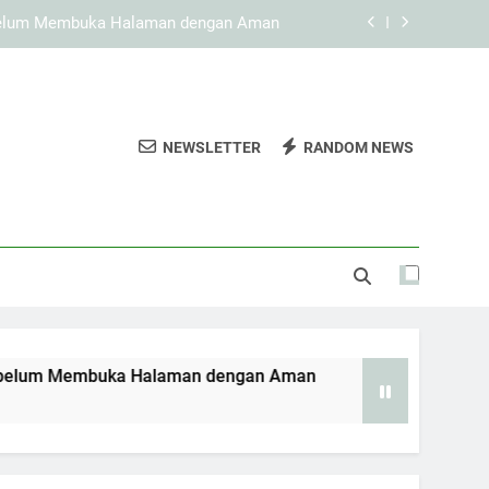
ebelum Membuka Halaman dengan Aman
erjalan Optimal di Berbagai Perangkat
endukung Akses di Berbagai Perangkat
NEWSLETTER
RANDOM NEWS
guna Android dan iPhone dengan Aman
ebelum Membuka Halaman dengan Aman
ore Locator.
erjalan Optimal di Berbagai Perangkat
endukung Akses di Berbagai Perangkat
buka Halaman dengan Aman
Panduan Memastikan Tampil
3 Weeks Ago