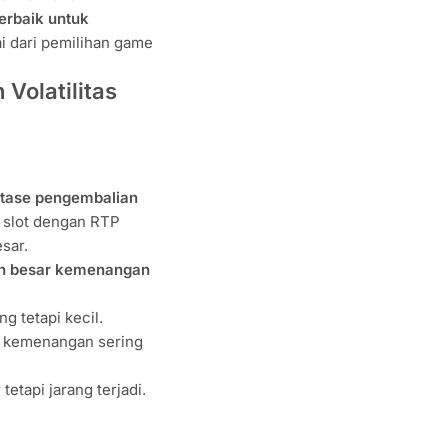
terbaik untuk
ai dari pemilihan game
 Volatilitas
tase pengembalian
ih slot dengan RTP
sar.
an besar kemenangan
 tetapi kecil.
 kemenangan sering
tapi jarang terjadi.