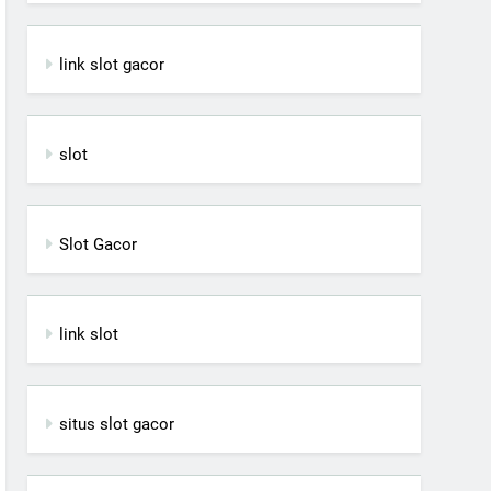
link slot gacor
slot
Slot Gacor
link slot
situs slot gacor