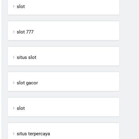
slot
slot 777
situs slot
slot gacor
slot
situs terpercaya