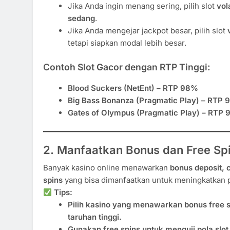
Jika Anda ingin menang sering, pilih slot
vol
sedang
.
Jika Anda mengejar jackpot besar, pilih slot
tetapi siapkan modal lebih besar.
Contoh Slot Gacor dengan RTP Tinggi:
Blood Suckers (NetEnt) – RTP 98%
Big Bass Bonanza (Pragmatic Play) – RTP 
Gates of Olympus (Pragmatic Play) – RTP
2. Manfaatkan Bonus dan Free Sp
Banyak kasino online menawarkan
bonus deposit, 
spins
yang bisa dimanfaatkan untuk meningkatkan
Tips:
Pilih kasino yang menawarkan bonus free s
taruhan tinggi.
Gunakan free spins untuk menguji pola slo