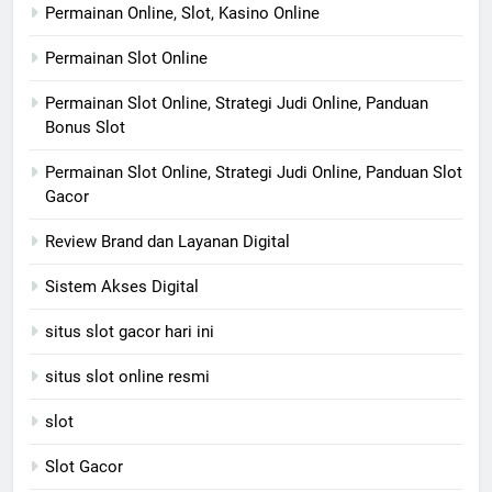
Permainan Online, Slot, Kasino Online
Permainan Slot Online
Permainan Slot Online, Strategi Judi Online, Panduan
Bonus Slot
Permainan Slot Online, Strategi Judi Online, Panduan Slot
Gacor
Review Brand dan Layanan Digital
Sistem Akses Digital
situs slot gacor hari ini
situs slot online resmi
slot
Slot Gacor