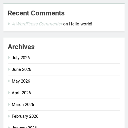
Recent Comments
A WordPress Commenter
on
Hello world!
Archives
July 2026
June 2026
May 2026
April 2026
March 2026
February 2026