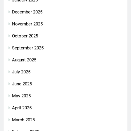
January 2026
December 2025
November 2025
October 2025
September 2025
August 2025
July 2025
June 2025
May 2025
April 2025
March 2025