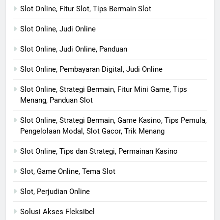
Slot Online, Fitur Slot, Tips Bermain Slot
Slot Online, Judi Online
Slot Online, Judi Online, Panduan
Slot Online, Pembayaran Digital, Judi Online
Slot Online, Strategi Bermain, Fitur Mini Game, Tips
Menang, Panduan Slot
Slot Online, Strategi Bermain, Game Kasino, Tips Pemula,
Pengelolaan Modal, Slot Gacor, Trik Menang
Slot Online, Tips dan Strategi, Permainan Kasino
Slot, Game Online, Tema Slot
Slot, Perjudian Online
Solusi Akses Fleksibel