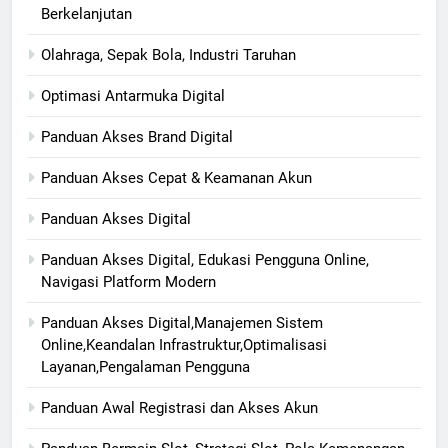
Berkelanjutan
Olahraga, Sepak Bola, Industri Taruhan
Optimasi Antarmuka Digital
Panduan Akses Brand Digital
Panduan Akses Cepat & Keamanan Akun
Panduan Akses Digital
Panduan Akses Digital, Edukasi Pengguna Online,
Navigasi Platform Modern
Panduan Akses Digital,Manajemen Sistem
Online,Keandalan Infrastruktur,Optimalisasi
Layanan,Pengalaman Pengguna
Panduan Awal Registrasi dan Akses Akun