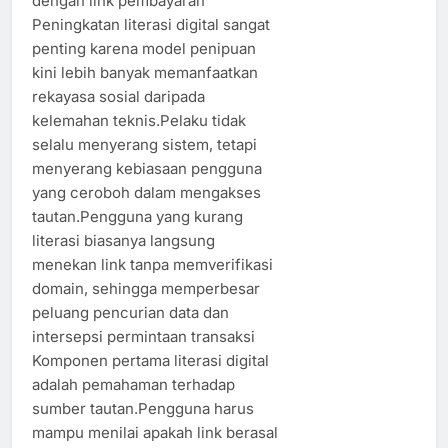
dengan link pembayaran
Peningkatan literasi digital sangat
penting karena model penipuan
kini lebih banyak memanfaatkan
rekayasa sosial daripada
kelemahan teknis.Pelaku tidak
selalu menyerang sistem, tetapi
menyerang kebiasaan pengguna
yang ceroboh dalam mengakses
tautan.Pengguna yang kurang
literasi biasanya langsung
menekan link tanpa memverifikasi
domain, sehingga memperbesar
peluang pencurian data dan
intersepsi permintaan transaksi
Komponen pertama literasi digital
adalah pemahaman terhadap
sumber tautan.Pengguna harus
mampu menilai apakah link berasal