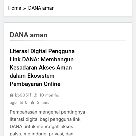
Home
DANA aman
DANA aman
Literasi Digital Pengguna
Link DANA: Membangun
Kesadaran Akses Aman
dalam Ekosistem
Pembayaran Online
bb0051f
10 months
ago
0
6 mins
Pembahasan mengenai pentingnya
literasi digital bagi pengguna link
DANA untuk mencegah akses
palsu, melindungi privasi, dan