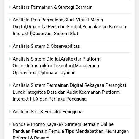
Analisis Permainan & Strategi Bermain
Analisis Pola Permainan,Studi Visual Mesin
Digital,Dinamika Reel dan Simbol,Pengalaman Bermain
Interaktif,Observasi Sistem Slot
Analisis Sistem & Observabilitas
Analisis Sistem Digital,Arsitektur Platform
Online,Infrastruktur Teknologi,Manajemen
Operasional,Optimasi Layanan
Analisis Sistem Permainan Digital Rekayasa Perangkat
Lunak Integritas Data dan Audit Keamanan Platform
Interaktif UX dan Perilaku Pengguna
Analisis Slot & Perilaku Pengguna
Bonus & Promo Kaya787 Strategi Bermain Online
Panduan Pemain Pemula Tips Mendapatkan Keuntungan
Referral & Reward