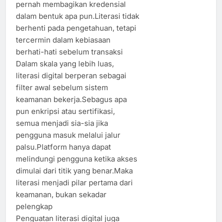
pernah membagikan kredensial
dalam bentuk apa pun.Literasi tidak
berhenti pada pengetahuan, tetapi
tercermin dalam kebiasaan
berhati-hati sebelum transaksi
Dalam skala yang lebih luas,
literasi digital berperan sebagai
filter awal sebelum sistem
keamanan bekerja.Sebagus apa
pun enkripsi atau sertifikasi,
semua menjadi sia-sia jika
pengguna masuk melalui jalur
palsu.Platform hanya dapat
melindungi pengguna ketika akses
dimulai dari titik yang benar.Maka
literasi menjadi pilar pertama dari
keamanan, bukan sekadar
pelengkap
Penguatan literasi digital juga