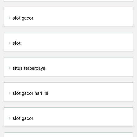
slot gacor
slot
situs terpercaya
slot gacor hari ini
slot gacor