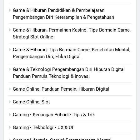
Game & Hiburan Pendidikan & Pembelajaran
Pengembangan Diri Keterampilan & Pengetahuan
Game & Hiburan, Permainan Kasino, Tips Bermain Game,
Strategi Slot Online
Game & Hiburan, Tips Bermain Game, Kesehatan Mental,
Pengembangan Diri, Etika Digital
Game & Teknologi Pengembangan Diri Hiburan Digital
Panduan Pemula Teknologi & Inovasi
Game Online, Panduan Pemain, Hiburan Digital
Game Online, Slot
Gaming • Keuangan Pribadi • Tips & Trik
Gaming • Teknologi • UX & UI