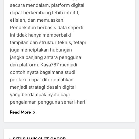
secara mendalam, platform digital
dapat berkembang lebih intuitif,
efisien, dan memuaskan.
Pendekatan berbasis data seperti
ini tidak hanya memperbaiki
tampilan dan struktur teknis, tetapi
juga menciptakan hubungan
jangka panjang antara pengguna
dan platform. Kaya787 menjadi
contoh nyata bagaimana studi
perilaku dapat diterjemahkan
menjadi strategi desain digital
yang berdampak nyata bagi
pengalaman pengguna sehari-hari.
Read More