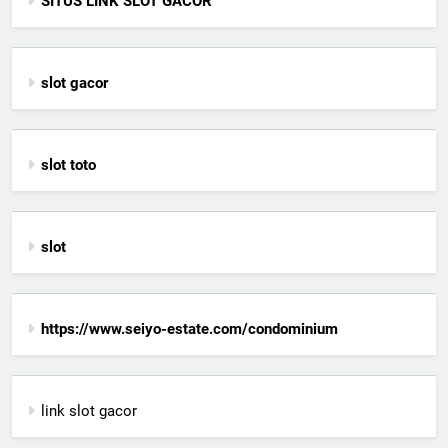
SITUS LINK SLOT GACOR
slot gacor
slot toto
slot
https://www.seiyo-estate.com/condominium
link slot gacor