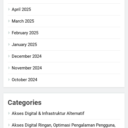
April 2025
March 2025
February 2025
January 2025
December 2024
November 2024
October 2024
Categories
Akses Digital & Infrastruktur Alternatif
Akses Digital Ringan, Optimasi Pengalaman Pengguna,