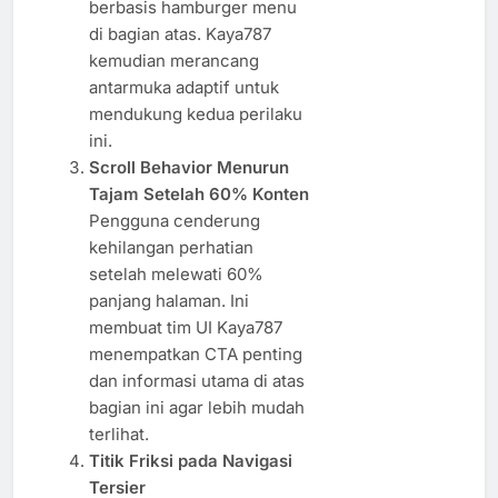
berbasis hamburger menu
di bagian atas. Kaya787
kemudian merancang
antarmuka adaptif untuk
mendukung kedua perilaku
ini.
Scroll Behavior Menurun
Tajam Setelah 60% Konten
Pengguna cenderung
kehilangan perhatian
setelah melewati 60%
panjang halaman. Ini
membuat tim UI Kaya787
menempatkan CTA penting
dan informasi utama di atas
bagian ini agar lebih mudah
terlihat.
Titik Friksi pada Navigasi
Tersier