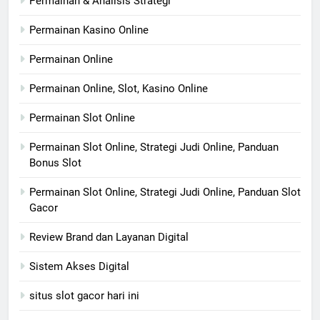
Permainan & Analisis Strategi
Permainan Kasino Online
Permainan Online
Permainan Online, Slot, Kasino Online
Permainan Slot Online
Permainan Slot Online, Strategi Judi Online, Panduan
Bonus Slot
Permainan Slot Online, Strategi Judi Online, Panduan Slot
Gacor
Review Brand dan Layanan Digital
Sistem Akses Digital
situs slot gacor hari ini