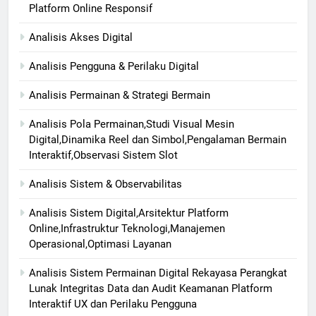
Platform Online Responsif
Analisis Akses Digital
Analisis Pengguna & Perilaku Digital
Analisis Permainan & Strategi Bermain
Analisis Pola Permainan,Studi Visual Mesin
Digital,Dinamika Reel dan Simbol,Pengalaman Bermain
Interaktif,Observasi Sistem Slot
Analisis Sistem & Observabilitas
Analisis Sistem Digital,Arsitektur Platform
Online,Infrastruktur Teknologi,Manajemen
Operasional,Optimasi Layanan
Analisis Sistem Permainan Digital Rekayasa Perangkat
Lunak Integritas Data dan Audit Keamanan Platform
Interaktif UX dan Perilaku Pengguna