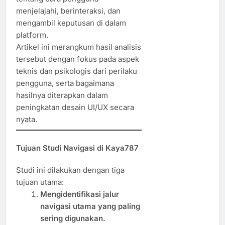
menjelajahi, berinteraksi, dan
mengambil keputusan di dalam
platform.
Artikel ini merangkum hasil analisis
tersebut dengan fokus pada aspek
teknis dan psikologis dari perilaku
pengguna, serta bagaimana
hasilnya diterapkan dalam
peningkatan desain UI/UX secara
nyata.
Tujuan Studi Navigasi di Kaya787
Studi ini dilakukan dengan tiga
tujuan utama:
Mengidentifikasi jalur
navigasi utama yang paling
sering digunakan.