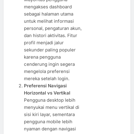
mengakses dashboard
sebagai halaman utama
untuk melihat informasi
personal, pengaturan akun,
dan histori aktivitas. Fitur
profil menjadi jalur
sekunder paling populer
karena pengguna
cenderung ingin segera
mengelola preferensi
mereka setelah login.
Preferensi Navigasi
Horizontal vs Vertikal
Pengguna desktop lebih
menyukai menu vertikal di
sisi kiri layar, sementara
pengguna mobile lebih
nyaman dengan navigasi