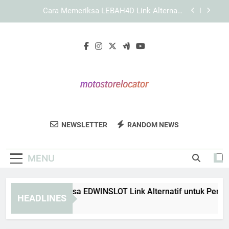
Skip
Panduan Memastikan Tampilan KAYA787
to
Alternatif Berjalan Optimal di Berbagai Perangkat
content
KAYA787 Alternatif untuk Mendukung Akses di
Berbagai Perangkat
Panduan Memeriksa EDWINSLOT Link Alternatif
untuk Pengguna Android dan iPhone dengan
Aman
Cara Memeriksa LEBAH4D Link Alternatif
sebelum Membuka Halaman dengan Aman
Panduan Memastikan Tampilan KAYA787
Alternatif Berjalan Optimal di Berbagai Perangkat
Moto Store
Cari Dealer Motor Terdekat Dan Temukan
KAYA787 Alternatif untuk Mendukung Akses di
NEWSLETTER
RANDOM NEWS
Locator
Berbagai Perangkat
Pilihan Motor Terbaik Di Moto Store Locator.
MENU
nduan Memeriksa EDWINSLOT Link Alternatif untuk Penggun
HEADLINES
eeks Ago