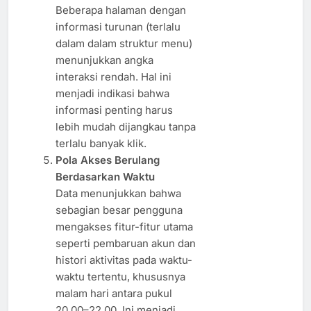
Beberapa halaman dengan
informasi turunan (terlalu
dalam dalam struktur menu)
menunjukkan angka
interaksi rendah. Hal ini
menjadi indikasi bahwa
informasi penting harus
lebih mudah dijangkau tanpa
terlalu banyak klik.
Pola Akses Berulang
Berdasarkan Waktu
Data menunjukkan bahwa
sebagian besar pengguna
mengakses fitur-fitur utama
seperti pembaruan akun dan
histori aktivitas pada waktu-
waktu tertentu, khususnya
malam hari antara pukul
20.00–22.00. Ini menjadi