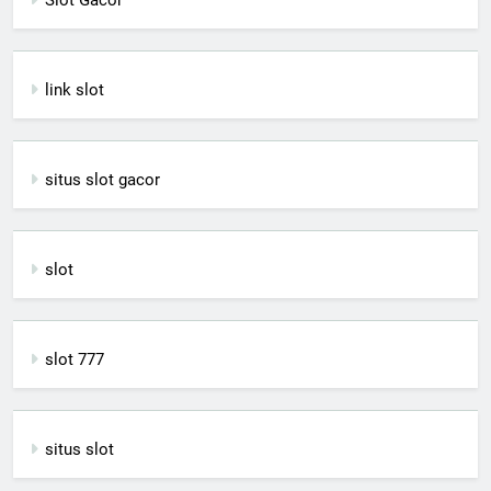
link slot
situs slot gacor
slot
slot 777
situs slot