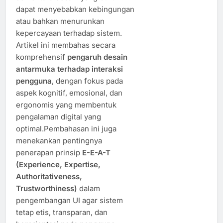
dapat menyebabkan kebingungan
atau bahkan menurunkan
kepercayaan terhadap sistem.
Artikel ini membahas secara
komprehensif
pengaruh desain
antarmuka terhadap interaksi
pengguna
, dengan fokus pada
aspek kognitif, emosional, dan
ergonomis yang membentuk
pengalaman digital yang
optimal.Pembahasan ini juga
menekankan pentingnya
penerapan prinsip
E-E-A-T
(Experience, Expertise,
Authoritativeness,
Trustworthiness)
dalam
pengembangan UI agar sistem
tetap etis, transparan, dan