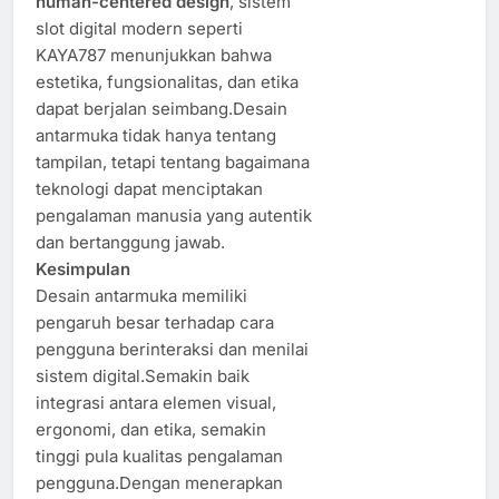
human-centered design
, sistem
slot digital modern seperti
KAYA787 menunjukkan bahwa
estetika, fungsionalitas, dan etika
dapat berjalan seimbang.Desain
antarmuka tidak hanya tentang
tampilan, tetapi tentang bagaimana
teknologi dapat menciptakan
pengalaman manusia yang autentik
dan bertanggung jawab.
Kesimpulan
Desain antarmuka memiliki
pengaruh besar terhadap cara
pengguna berinteraksi dan menilai
sistem digital.Semakin baik
integrasi antara elemen visual,
ergonomi, dan etika, semakin
tinggi pula kualitas pengalaman
pengguna.Dengan menerapkan