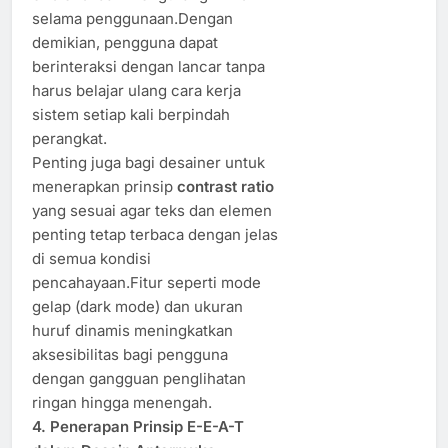
selama penggunaan.Dengan
demikian, pengguna dapat
berinteraksi dengan lancar tanpa
harus belajar ulang cara kerja
sistem setiap kali berpindah
perangkat.
Penting juga bagi desainer untuk
menerapkan prinsip
contrast ratio
yang sesuai agar teks dan elemen
penting tetap terbaca dengan jelas
di semua kondisi
pencahayaan.Fitur seperti mode
gelap (dark mode) dan ukuran
huruf dinamis meningkatkan
aksesibilitas bagi pengguna
dengan gangguan penglihatan
ringan hingga menengah.
4. Penerapan Prinsip E-E-A-T