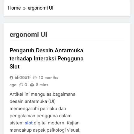
Home
ergonomi UI
ergonomi UI
Pengaruh Desain Antarmuka
terhadap Interaksi Pengguna
Slot
bb0051f
10 months
ago
0
8 mins
Artikel ini mengulas bagaimana
desain antarmuka (UI)
memengaruhi perilaku dan
pengalaman pengguna dalam
sistem
slot
digital modern. Kajian
mencakup aspek psikologi visual,