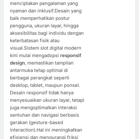
menciptakan pengalaman yang
nyaman dan inklusif.Desain yang
baik memperhatikan postur
pengguna, ukuran layar, hingga
aksesibilitas bagi individu dengan
keterbatasan fisik atau
visual.Sistem slot digital modern
kini mulai mengadopsi
responsif
design
, memastikan tampilan
antarmuka tetap optimal di
berbagai perangkat seperti
desktop, tablet, maupun ponsel.
Desain responsif tidak hanya
menyesuaikan ukuran layar, tetapi
juga mengoptimalkan interaksi
sentuhan dan navigasi berbasis
gerakan (gesture-based
interaction).Hal ini meningkatkan
efisiensi dan mengurangi friksi