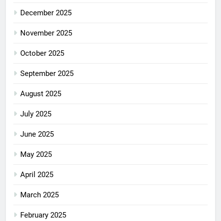
December 2025
November 2025
October 2025
September 2025
August 2025
July 2025
June 2025
May 2025
April 2025
March 2025
February 2025