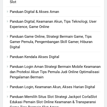
Slot
Panduan Digital & Akses Aman
Panduan Digital, Keamanan Akun, Tips Teknologi, User
Experience, Game Online
Panduan Game Online, Strategi Bermain Game, Tips
Gamer Pemula, Pengembangan Skill Gamer, Hiburan
Digital
Panduan Kendala Akses Digital
Panduan Login Aman Strategi Bermain Mobile Keamanan
dan Proteksi Akun Tips Pemula Judi Online Optimalisasi
Pengalaman Bermain
Panduan Login, Keamanan Akun, Akses Harian Digital
Panduan Memilih Situs Slot Strategi Jackpot CorlaSlot
Edukasi Pemain Slot Online Keamanan & Transparansi