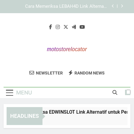
Skip
Panduan Memastikan Tampilan KAYA787
to
Alternatif Berjalan Optimal di Berbagai Perangkat
content
KAYA787 Alternatif untuk Mendukung Akses di
Berbagai Perangkat
Panduan Memeriksa EDWINSLOT Link Alternatif
untuk Pengguna Android dan iPhone dengan
Aman
Cara Memeriksa LEBAH4D Link Alternatif
sebelum Membuka Halaman dengan Aman
Panduan Memastikan Tampilan KAYA787
Alternatif Berjalan Optimal di Berbagai Perangkat
Moto Store
Cari Dealer Motor Terdekat Dan Temukan
KAYA787 Alternatif untuk Mendukung Akses di
NEWSLETTER
RANDOM NEWS
Locator
Berbagai Perangkat
Pilihan Motor Terbaik Di Moto Store Locator.
MENU
nduan Memeriksa EDWINSLOT Link Alternatif untuk Penggun
HEADLINES
Weeks Ago