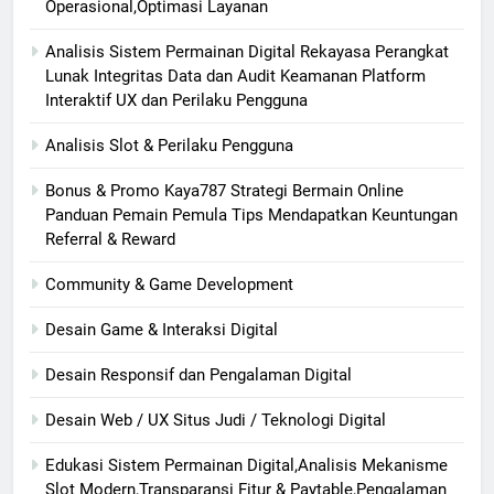
Operasional,Optimasi Layanan
Analisis Sistem Permainan Digital Rekayasa Perangkat
Lunak Integritas Data dan Audit Keamanan Platform
Interaktif UX dan Perilaku Pengguna
Analisis Slot & Perilaku Pengguna
Bonus & Promo Kaya787 Strategi Bermain Online
Panduan Pemain Pemula Tips Mendapatkan Keuntungan
Referral & Reward
Community & Game Development
Desain Game & Interaksi Digital
Desain Responsif dan Pengalaman Digital
Desain Web / UX Situs Judi / Teknologi Digital
Edukasi Sistem Permainan Digital,Analisis Mekanisme
Slot Modern,Transparansi Fitur & Paytable,Pengalaman