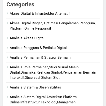
Categories
Akses Digital & Infrastruktur Alternatif
Akses Digital Ringan, Optimasi Pengalaman Pengguna,
Platform Online Responsif
Analisis Akses Digital
Analisis Pengguna & Perilaku Digital
Analisis Permainan & Strategi Bermain
Analisis Pola Permainan,Studi Visual Mesin
Digital,Dinamika Reel dan Simbol,Pengalaman Bermain
Interaktif,Observasi Sistem Slot
Analisis Sistem & Observabilitas
Analisis Sistem Digital,Arsitektur Platform
Online,Infrastruktur Teknologi,Manajemen