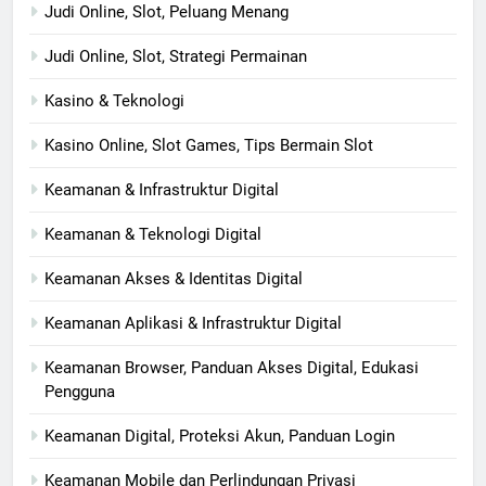
Judi Online, Slot, Peluang Menang
Judi Online, Slot, Strategi Permainan
Kasino & Teknologi
Kasino Online, Slot Games, Tips Bermain Slot
Keamanan & Infrastruktur Digital
Keamanan & Teknologi Digital
Keamanan Akses & Identitas Digital
Keamanan Aplikasi & Infrastruktur Digital
Keamanan Browser, Panduan Akses Digital, Edukasi
Pengguna
Keamanan Digital, Proteksi Akun, Panduan Login
Keamanan Mobile dan Perlindungan Privasi