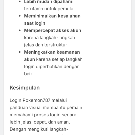
Lebih mudah dipahami
terutama untuk pemula
Meminimalkan kesalahan
saat login
Mempercepat akses akun
karena langkah-langkah
jelas dan terstruktur
Meningkatkan keamanan
akun
karena setiap langkah
login diperhatikan dengan
baik
Kesimpulan
Login Pokemon787 melalui
panduan visual membantu pemain
memahami proses login secara
lebih jelas, cepat, dan aman.
Dengan mengikuti langkah-