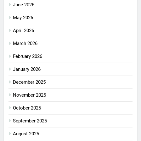
June 2026
May 2026
April 2026
March 2026
February 2026
January 2026
December 2025
November 2025
October 2025
September 2025
August 2025