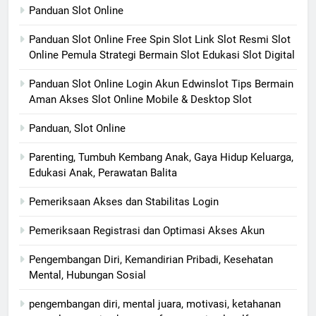
Panduan Slot Online
Panduan Slot Online Free Spin Slot Link Slot Resmi Slot
Online Pemula Strategi Bermain Slot Edukasi Slot Digital
Panduan Slot Online Login Akun Edwinslot Tips Bermain
Aman Akses Slot Online Mobile & Desktop Slot
Panduan, Slot Online
Parenting, Tumbuh Kembang Anak, Gaya Hidup Keluarga,
Edukasi Anak, Perawatan Balita
Pemeriksaan Akses dan Stabilitas Login
Pemeriksaan Registrasi dan Optimasi Akses Akun
Pengembangan Diri, Kemandirian Pribadi, Kesehatan
Mental, Hubungan Sosial
pengembangan diri, mental juara, motivasi, ketahanan