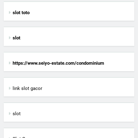
slot toto
slot
https://www.seiyo-estate.com/condominium
link slot gacor
slot