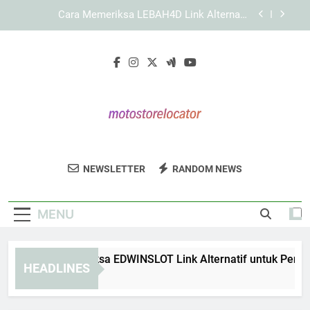
Skip
Panduan Memastikan Tampilan KAYA787
to
Alternatif Berjalan Optimal di Berbagai Perangkat
content
KAYA787 Alternatif untuk Mendukung Akses di
Berbagai Perangkat
Panduan Memeriksa EDWINSLOT Link Alternatif
untuk Pengguna Android dan iPhone dengan
Aman
Cara Memeriksa LEBAH4D Link Alternatif
sebelum Membuka Halaman dengan Aman
Panduan Memastikan Tampilan KAYA787
Alternatif Berjalan Optimal di Berbagai Perangkat
Moto Store
Cari Dealer Motor Terdekat Dan Temukan
KAYA787 Alternatif untuk Mendukung Akses di
NEWSLETTER
RANDOM NEWS
Locator
Berbagai Perangkat
Pilihan Motor Terbaik Di Moto Store Locator.
MENU
nduan Memeriksa EDWINSLOT Link Alternatif untuk Penggun
HEADLINES
Weeks Ago