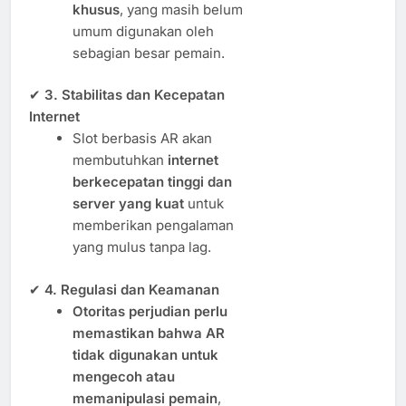
khusus
, yang masih belum
umum digunakan oleh
sebagian besar pemain.
✔
3. Stabilitas dan Kecepatan
Internet
Slot berbasis AR akan
membutuhkan
internet
berkecepatan tinggi dan
server yang kuat
untuk
memberikan pengalaman
yang mulus tanpa lag.
✔
4. Regulasi dan Keamanan
Otoritas perjudian perlu
memastikan bahwa AR
tidak digunakan untuk
mengecoh atau
memanipulasi pemain
,