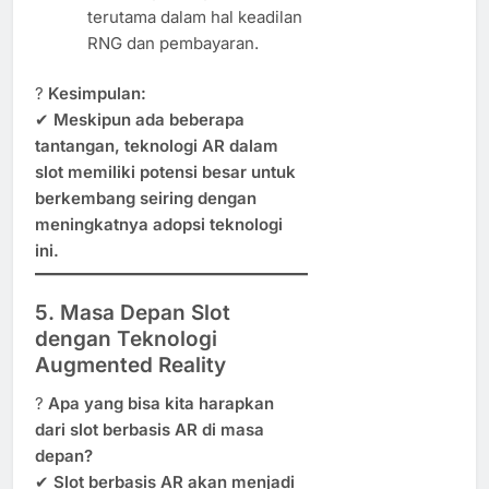
terutama dalam hal keadilan
RNG dan pembayaran.
?
Kesimpulan:
✔
Meskipun ada beberapa
tantangan, teknologi AR dalam
slot memiliki potensi besar untuk
berkembang seiring dengan
meningkatnya adopsi teknologi
ini.
5. Masa Depan Slot
dengan Teknologi
Augmented Reality
?
Apa yang bisa kita harapkan
dari slot berbasis AR di masa
depan?
✔
Slot berbasis AR akan menjadi