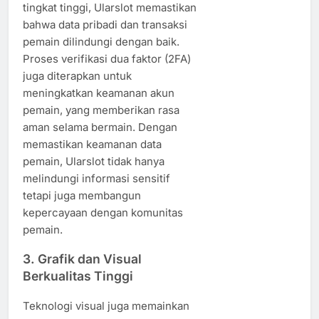
tingkat tinggi, Ularslot memastikan
bahwa data pribadi dan transaksi
pemain dilindungi dengan baik.
Proses verifikasi dua faktor (2FA)
juga diterapkan untuk
meningkatkan keamanan akun
pemain, yang memberikan rasa
aman selama bermain. Dengan
memastikan keamanan data
pemain, Ularslot tidak hanya
melindungi informasi sensitif
tetapi juga membangun
kepercayaan dengan komunitas
pemain.
3. Grafik dan Visual
Berkualitas Tinggi
Teknologi visual juga memainkan