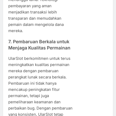
pembayaran yang aman
menjadikan transaksi lebih
transparan dan memudahkan
pemain dalam mengelola dana
mereka.
7. Pembaruan Berkala untuk
Menjaga Kualitas Permainan
UlarSlot berkomitmen untuk terus
meningkatkan kualitas permainan
mereka dengan pembaruan
perangkat lunak secara berkala.
Pembaruan ini tidak hanya
mencakup peningkatan fitur
permainan, tetapi juga
pemeliharaan keamanan dan
perbaikan bug. Dengan pembaruan
yang konsisten, UlarSlot tetap