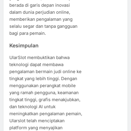
berada di garis depan inovasi
dalam dunia perjudian online,
memberikan pengalaman yang
selalu segar dan tanpa gangguan
bagi para pemain.
Kesimpulan
UlarSlot membuktikan bahwa
teknologi dapat membawa
pengalaman bermain judi online ke
tingkat yang lebih tinggi. Dengan
menggunakan perangkat mobile
yang ramah pengguna, keamanan
tingkat tinggi, grafis menakjubkan,
dan teknologi AI untuk
meningkatkan pengalaman pemain,
Ularslot telah menciptakan
platform yang menyajikan