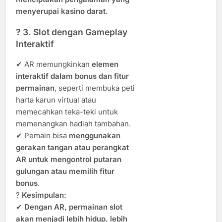
menyerupai kasino darat
.
? 3. Slot dengan Gameplay
Interaktif
✔ AR memungkinkan
elemen
interaktif dalam bonus dan fitur
permainan
, seperti membuka peti
harta karun virtual atau
memecahkan teka-teki untuk
memenangkan hadiah tambahan.
✔ Pemain bisa
menggunakan
gerakan tangan atau perangkat
AR untuk mengontrol putaran
gulungan atau memilih fitur
bonus
.
?
Kesimpulan:
✔
Dengan AR, permainan slot
akan menjadi lebih hidup, lebih