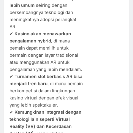
lebih umum
seiring dengan
berkembangnya teknologi dan
meningkatnya adopsi perangkat
AR.
✔
Kasino akan menawarkan
pengalaman hybrid
, di mana
pemain dapat memilih untuk
bermain dengan layar tradisional
atau menggunakan AR untuk
pengalaman yang lebih mendalam.
✔
Turnamen slot berbasis AR bisa
menjadi tren baru
, di mana pemain
berkompetisi dalam lingkungan
kasino virtual dengan efek visual
yang lebih spektakuler.
✔
Kemungkinan integrasi dengan
teknologi lain seperti Virtual
Reality (VR) dan Kecerdasan