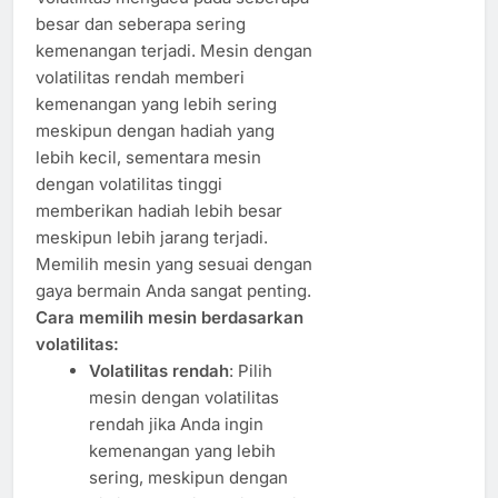
besar dan seberapa sering
kemenangan terjadi. Mesin dengan
volatilitas rendah memberi
kemenangan yang lebih sering
meskipun dengan hadiah yang
lebih kecil, sementara mesin
dengan volatilitas tinggi
memberikan hadiah lebih besar
meskipun lebih jarang terjadi.
Memilih mesin yang sesuai dengan
gaya bermain Anda sangat penting.
Cara memilih mesin berdasarkan
volatilitas:
Volatilitas rendah
: Pilih
mesin dengan volatilitas
rendah jika Anda ingin
kemenangan yang lebih
sering, meskipun dengan