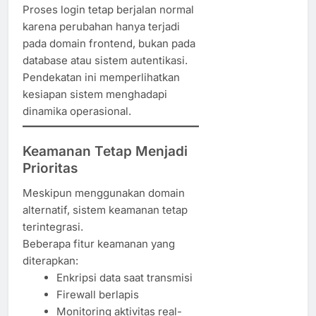
Proses login tetap berjalan normal
karena perubahan hanya terjadi
pada domain frontend, bukan pada
database atau sistem autentikasi.
Pendekatan ini memperlihatkan
kesiapan sistem menghadapi
dinamika operasional.
Keamanan Tetap Menjadi
Prioritas
Meskipun menggunakan domain
alternatif, sistem keamanan tetap
terintegrasi.
Beberapa fitur keamanan yang
diterapkan:
Enkripsi data saat transmisi
Firewall berlapis
Monitoring aktivitas real-