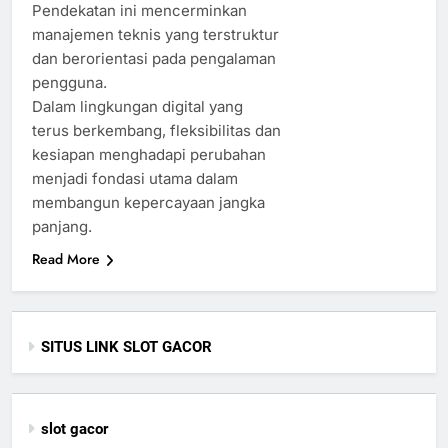
Pendekatan ini mencerminkan
manajemen teknis yang terstruktur
dan berorientasi pada pengalaman
pengguna.
Dalam lingkungan digital yang
terus berkembang, fleksibilitas dan
kesiapan menghadapi perubahan
menjadi fondasi utama dalam
membangun kepercayaan jangka
panjang.
Read More
SITUS LINK SLOT GACOR
slot gacor