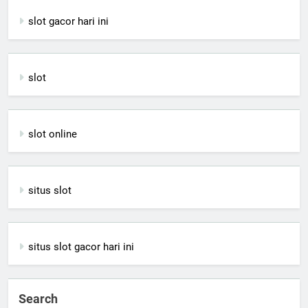
slot gacor hari ini
slot
slot online
situs slot
situs slot gacor hari ini
Search