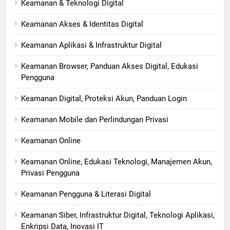
Keamanan & Teknologi Digital
Keamanan Akses & Identitas Digital
Keamanan Aplikasi & Infrastruktur Digital
Keamanan Browser, Panduan Akses Digital, Edukasi
Pengguna
Keamanan Digital, Proteksi Akun, Panduan Login
Keamanan Mobile dan Perlindungan Privasi
Keamanan Online
Keamanan Online, Edukasi Teknologi, Manajemen Akun,
Privasi Pengguna
Keamanan Pengguna & Literasi Digital
Keamanan Siber, Infrastruktur Digital, Teknologi Aplikasi,
Enkripsi Data, Inovasi IT