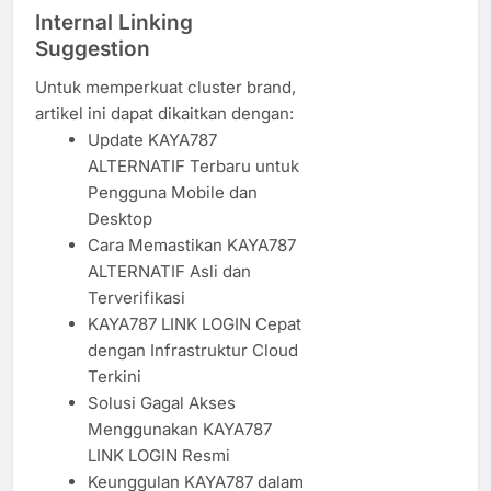
Internal Linking
Suggestion
Untuk memperkuat cluster brand,
artikel ini dapat dikaitkan dengan:
Update KAYA787
ALTERNATIF Terbaru untuk
Pengguna Mobile dan
Desktop
Cara Memastikan KAYA787
ALTERNATIF Asli dan
Terverifikasi
KAYA787 LINK LOGIN Cepat
dengan Infrastruktur Cloud
Terkini
Solusi Gagal Akses
Menggunakan KAYA787
LINK LOGIN Resmi
Keunggulan KAYA787 dalam