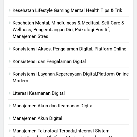
Kesehatan Lifestyle Gaming Mental Health Tips & Trik
Kesehatan Mental, Mindfulness & Meditasi, Self-Care &
Wellness, Pengembangan Diri, Psikologi Positif,
Manajemen Stres
Konsistensi Akses, Pengalaman Digital, Platform Online
Konsistensi dan Pengalaman Digital
Konsistensi Layanan,Kepercayaan Digital,Platform Online
Modern
Literasi Keamanan Digital
Manajemen Akun dan Keamanan Digital
Manajemen Akun Digital
Manajemen Teknologi Terpadu,Integrasi Sistem