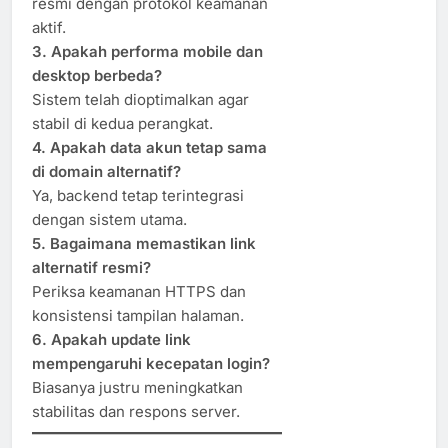
resmi dengan protokol keamanan
aktif.
3. Apakah performa mobile dan
desktop berbeda?
Sistem telah dioptimalkan agar
stabil di kedua perangkat.
4. Apakah data akun tetap sama
di domain alternatif?
Ya, backend tetap terintegrasi
dengan sistem utama.
5. Bagaimana memastikan link
alternatif resmi?
Periksa keamanan HTTPS dan
konsistensi tampilan halaman.
6. Apakah update link
mempengaruhi kecepatan login?
Biasanya justru meningkatkan
stabilitas dan respons server.