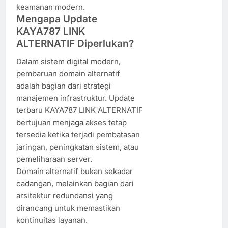
keamanan modern.
Mengapa Update
KAYA787 LINK
ALTERNATIF Diperlukan?
Dalam sistem digital modern,
pembaruan domain alternatif
adalah bagian dari strategi
manajemen infrastruktur. Update
terbaru KAYA787 LINK ALTERNATIF
bertujuan menjaga akses tetap
tersedia ketika terjadi pembatasan
jaringan, peningkatan sistem, atau
pemeliharaan server.
Domain alternatif bukan sekadar
cadangan, melainkan bagian dari
arsitektur redundansi yang
dirancang untuk memastikan
kontinuitas layanan.