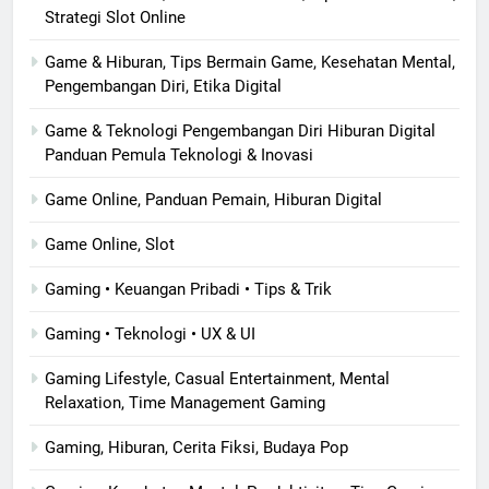
Strategi Slot Online
Game & Hiburan, Tips Bermain Game, Kesehatan Mental,
Pengembangan Diri, Etika Digital
Game & Teknologi Pengembangan Diri Hiburan Digital
Panduan Pemula Teknologi & Inovasi
Game Online, Panduan Pemain, Hiburan Digital
Game Online, Slot
Gaming • Keuangan Pribadi • Tips & Trik
Gaming • Teknologi • UX & UI
Gaming Lifestyle, Casual Entertainment, Mental
Relaxation, Time Management Gaming
Gaming, Hiburan, Cerita Fiksi, Budaya Pop