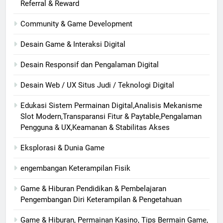
Referral & Reward
Community & Game Development
Desain Game & Interaksi Digital
Desain Responsif dan Pengalaman Digital
Desain Web / UX Situs Judi / Teknologi Digital
Edukasi Sistem Permainan Digital,Analisis Mekanisme
Slot Modern,Transparansi Fitur & Paytable,Pengalaman
Pengguna & UX,Keamanan & Stabilitas Akses
Eksplorasi & Dunia Game
engembangan Keterampilan Fisik
Game & Hiburan Pendidikan & Pembelajaran
Pengembangan Diri Keterampilan & Pengetahuan
Game & Hiburan, Permainan Kasino, Tips Bermain Game,