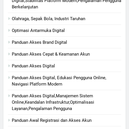
Digital,Stabilitas Platform Modern,Pengalaman Pengguna
Berkelanjutan
Olahraga, Sepak Bola, Industri Taruhan
Optimasi Antarmuka Digital
Panduan Akses Brand Digital
Panduan Akses Cepat & Keamanan Akun
Panduan Akses Digital
Panduan Akses Digital, Edukasi Pengguna Online,
Navigasi Platform Modern
Panduan Akses Digital,Manajemen Sistem
Online,Keandalan Infrastruktur,Optimalisasi
Layanan,Pengalaman Pengguna
Panduan Awal Registrasi dan Akses Akun