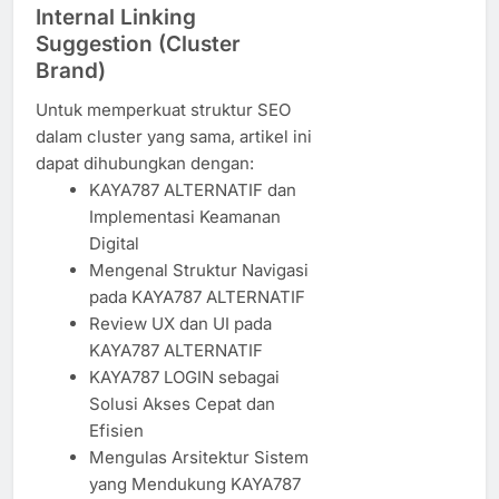
Internal Linking
Suggestion (Cluster
Brand)
Untuk memperkuat struktur SEO
dalam cluster yang sama, artikel ini
dapat dihubungkan dengan:
KAYA787 ALTERNATIF dan
Implementasi Keamanan
Digital
Mengenal Struktur Navigasi
pada KAYA787 ALTERNATIF
Review UX dan UI pada
KAYA787 ALTERNATIF
KAYA787 LOGIN sebagai
Solusi Akses Cepat dan
Efisien
Mengulas Arsitektur Sistem
yang Mendukung KAYA787