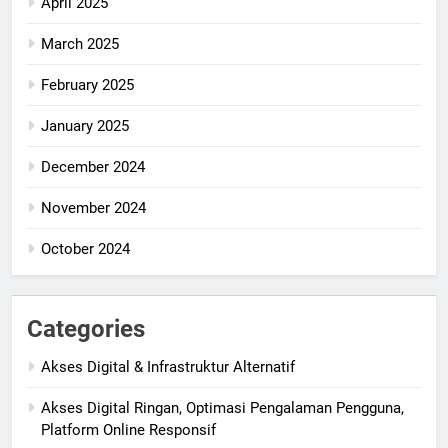
April 2025
March 2025
February 2025
January 2025
December 2024
November 2024
October 2024
Categories
Akses Digital & Infrastruktur Alternatif
Akses Digital Ringan, Optimasi Pengalaman Pengguna,
Platform Online Responsif