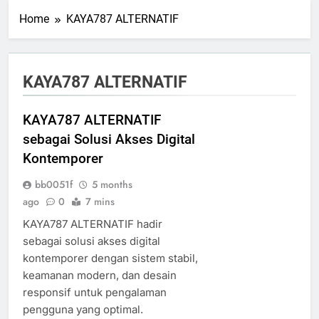
Home
KAYA787 ALTERNATIF
KAYA787 ALTERNATIF
KAYA787 ALTERNATIF
sebagai Solusi Akses Digital
Kontemporer
bb0051f
5 months
ago
0
7 mins
KAYA787 ALTERNATIF hadir
sebagai solusi akses digital
kontemporer dengan sistem stabil,
keamanan modern, dan desain
responsif untuk pengalaman
pengguna yang optimal.