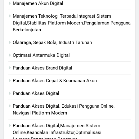
Manajemen Akun Digital
Manajemen Teknologi Terpadu,Integrasi Sistem
Digital,Stabilitas Platform Modern,Pengalaman Pengguna
Berkelanjutan
Olahraga, Sepak Bola, Industri Taruhan
Optimasi Antarmuka Digital
Panduan Akses Brand Digital
Panduan Akses Cepat & Keamanan Akun
Panduan Akses Digital
Panduan Akses Digital, Edukasi Pengguna Online,
Navigasi Platform Modern
Panduan Akses Digital,Manajemen Sistem
Online,Keandalan Infrastruktur,Optimalisasi