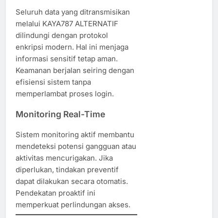
Seluruh data yang ditransmisikan
melalui KAYA787 ALTERNATIF
dilindungi dengan protokol
enkripsi modern. Hal ini menjaga
informasi sensitif tetap aman.
Keamanan berjalan seiring dengan
efisiensi sistem tanpa
memperlambat proses login.
Monitoring Real-Time
Sistem monitoring aktif membantu
mendeteksi potensi gangguan atau
aktivitas mencurigakan. Jika
diperlukan, tindakan preventif
dapat dilakukan secara otomatis.
Pendekatan proaktif ini
memperkuat perlindungan akses.