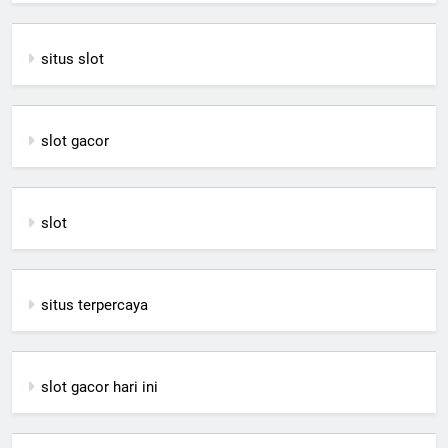
situs slot
slot gacor
slot
situs terpercaya
slot gacor hari ini