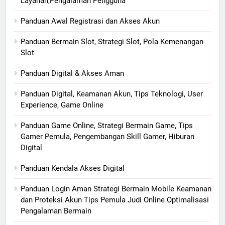
Layanan,Pengalaman Pengguna
Panduan Awal Registrasi dan Akses Akun
Panduan Bermain Slot, Strategi Slot, Pola Kemenangan
Slot
Panduan Digital & Akses Aman
Panduan Digital, Keamanan Akun, Tips Teknologi, User
Experience, Game Online
Panduan Game Online, Strategi Bermain Game, Tips
Gamer Pemula, Pengembangan Skill Gamer, Hiburan
Digital
Panduan Kendala Akses Digital
Panduan Login Aman Strategi Bermain Mobile Keamanan
dan Proteksi Akun Tips Pemula Judi Online Optimalisasi
Pengalaman Bermain