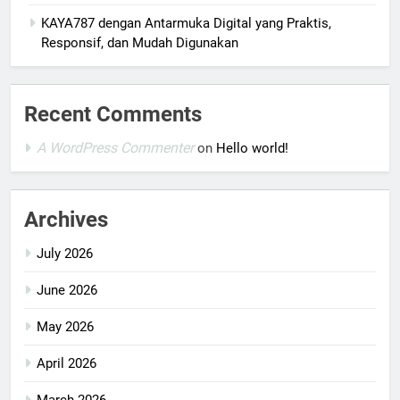
KAYA787 dengan Antarmuka Digital yang Praktis,
Responsif, dan Mudah Digunakan
Recent Comments
A WordPress Commenter
on
Hello world!
Archives
July 2026
June 2026
May 2026
April 2026
March 2026