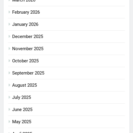
February 2026
January 2026
December 2025
November 2025
October 2025
September 2025
August 2025
July 2025
June 2025
May 2025