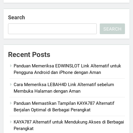
Search
SEARCH
Recent Posts
Panduan Memeriksa EDWINSLOT Link Alternatif untuk
Pengguna Android dan iPhone dengan Aman
Cara Memeriksa LEBAH4D Link Alternatif sebelum
Membuka Halaman dengan Aman
Panduan Memastikan Tampilan KAYA787 Alternatif
Berjalan Optimal di Berbagai Perangkat
KAYA787 Alternatif untuk Mendukung Akses di Berbagai
Perangkat