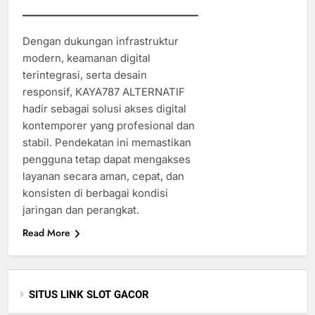
Dengan dukungan infrastruktur
modern, keamanan digital
terintegrasi, serta desain
responsif, KAYA787 ALTERNATIF
hadir sebagai solusi akses digital
kontemporer yang profesional dan
stabil. Pendekatan ini memastikan
pengguna tetap dapat mengakses
layanan secara aman, cepat, dan
konsisten di berbagai kondisi
jaringan dan perangkat.
Read More
SITUS LINK SLOT GACOR