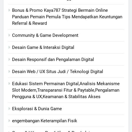
Bonus & Promo Kaya787 Strategi Bermain Online
Panduan Pemain Pemula Tips Mendapatkan Keuntungan
Referral & Reward
Community & Game Development
Desain Game & Interaksi Digital
Desain Responsif dan Pengalaman Digital
Desain Web / UX Situs Judi / Teknologi Digital
Edukasi Sistem Permainan Digital,Analisis Mekanisme
Slot Modern,Transparansi Fitur & Paytable,Pengalaman
Pengguna & UX,Keamanan & Stabilitas Akses
Eksplorasi & Dunia Game
engembangan Keterampilan Fisik