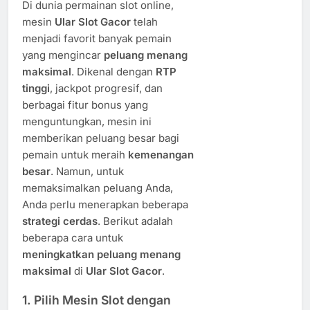
Di dunia permainan slot online,
mesin
Ular Slot Gacor
telah
menjadi favorit banyak pemain
yang mengincar
peluang menang
maksimal
. Dikenal dengan
RTP
tinggi
, jackpot progresif, dan
berbagai fitur bonus yang
menguntungkan, mesin ini
memberikan peluang besar bagi
pemain untuk meraih
kemenangan
besar
. Namun, untuk
memaksimalkan peluang Anda,
Anda perlu menerapkan beberapa
strategi cerdas
. Berikut adalah
beberapa cara untuk
meningkatkan peluang menang
maksimal
di
Ular Slot Gacor
.
1. Pilih Mesin Slot dengan