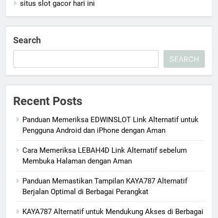
situs slot gacor hari ini
Search
SEARCH
Recent Posts
Panduan Memeriksa EDWINSLOT Link Alternatif untuk
Pengguna Android dan iPhone dengan Aman
Cara Memeriksa LEBAH4D Link Alternatif sebelum
Membuka Halaman dengan Aman
Panduan Memastikan Tampilan KAYA787 Alternatif
Berjalan Optimal di Berbagai Perangkat
KAYA787 Alternatif untuk Mendukung Akses di Berbagai