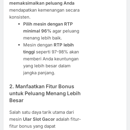
memaksimalkan peluang Anda
mendapatkan kemenangan secara
konsisten.
Pilih mesin dengan RTP
minimal 96%
agar peluang
menang lebih baik.
Mesin dengan
RTP lebih
tinggi
seperti 97-98% akan
memberi Anda keuntungan
yang lebih besar dalam
jangka panjang.
2. Manfaatkan Fitur Bonus
untuk Peluang Menang Lebih
Besar
Salah satu daya tarik utama dari
mesin
Ular Slot Gacor
adalah fitur-
fitur bonus yang dapat