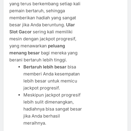
yang terus berkembang setiap kali
pemain bertaruh, sehingga
memberikan hadiah yang sangat
besar jika Anda beruntung.
Ular
Slot Gacor
sering kali memiliki
mesin dengan jackpot progresif,
yang menawarkan
peluang
menang besar
bagi mereka yang
berani bertaruh lebih tinggi.
Bertaruh lebih besar
bisa
memberi Anda kesempatan
lebih besar untuk memicu
jackpot progresif.
Meskipun jackpot progresif
lebih sulit dimenangkan,
hadiahnya bisa sangat besar
jika Anda berhasil
meraihnya.