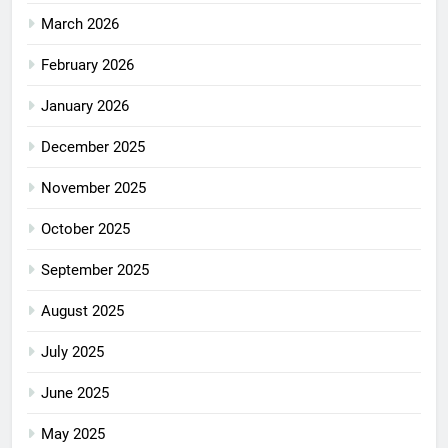
March 2026
February 2026
January 2026
December 2025
November 2025
October 2025
September 2025
August 2025
July 2025
June 2025
May 2025