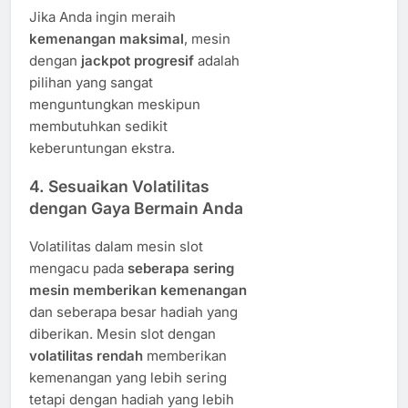
Jika Anda ingin meraih
kemenangan maksimal
, mesin
dengan
jackpot progresif
adalah
pilihan yang sangat
menguntungkan meskipun
membutuhkan sedikit
keberuntungan ekstra.
4. Sesuaikan Volatilitas
dengan Gaya Bermain Anda
Volatilitas dalam mesin slot
mengacu pada
seberapa sering
mesin memberikan kemenangan
dan seberapa besar hadiah yang
diberikan. Mesin slot dengan
volatilitas rendah
memberikan
kemenangan yang lebih sering
tetapi dengan hadiah yang lebih