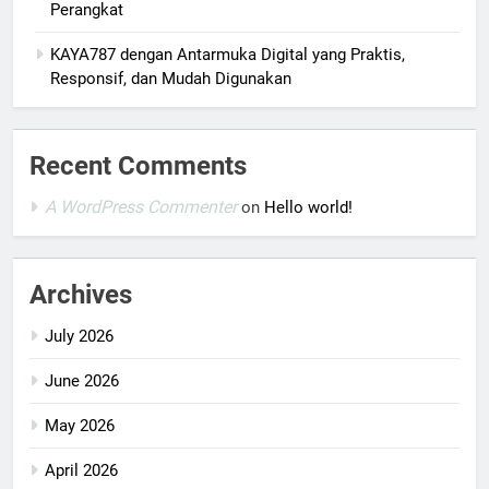
Perangkat
KAYA787 dengan Antarmuka Digital yang Praktis,
Responsif, dan Mudah Digunakan
Recent Comments
A WordPress Commenter
on
Hello world!
Archives
July 2026
June 2026
May 2026
April 2026