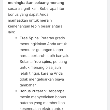
meningkatkan peluang menang
secara signifikan. Beberapa fitur
bonus yang dapat Anda
manfaatkan untuk meraih
kemenangan lebih besar antara
lain:
Free Spins
: Putaran gratis
memungkinkan Anda untuk
memutar gulungan tanpa
harus bertaruh lebih banyak.
Selama
free spins
, peluang
untuk menang bisa jauh
lebih tinggi, karena Anda
tidak mengeluarkan biaya
tambahan.
Bonus Putaran
: Beberapa
mesin menyediakan bonus
putaran yang memberikan
kesempatan ekstra untuk