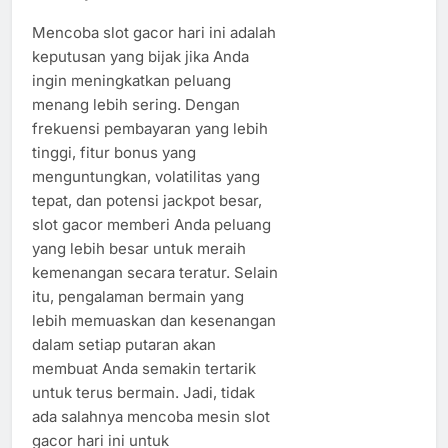
Mencoba slot gacor hari ini adalah
keputusan yang bijak jika Anda
ingin meningkatkan peluang
menang lebih sering. Dengan
frekuensi pembayaran yang lebih
tinggi, fitur bonus yang
menguntungkan, volatilitas yang
tepat, dan potensi jackpot besar,
slot gacor memberi Anda peluang
yang lebih besar untuk meraih
kemenangan secara teratur. Selain
itu, pengalaman bermain yang
lebih memuaskan dan kesenangan
dalam setiap putaran akan
membuat Anda semakin tertarik
untuk terus bermain. Jadi, tidak
ada salahnya mencoba mesin slot
gacor hari ini untuk