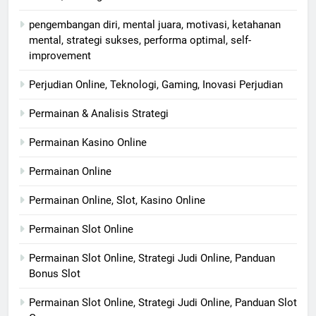
pengembangan diri, mental juara, motivasi, ketahanan
mental, strategi sukses, performa optimal, self-
improvement
Perjudian Online, Teknologi, Gaming, Inovasi Perjudian
Permainan & Analisis Strategi
Permainan Kasino Online
Permainan Online
Permainan Online, Slot, Kasino Online
Permainan Slot Online
Permainan Slot Online, Strategi Judi Online, Panduan
Bonus Slot
Permainan Slot Online, Strategi Judi Online, Panduan Slot