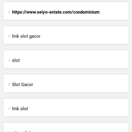
https://www.seiyo-estate.com/condominium
link slot gacor
slot
Slot Gacor
link slot