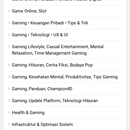
Game Online, Slot
Gaming • Keuangan Pribadi • Tips & Trik
Gaming • Teknologi • UX & UI
Gaming Lifestyle, Casual Entertainment, Mental
Relaxation, Time Management Gaming
Gaming, Hiburan, Cerita Fiksi, Budaya Pop
Gaming, Kesehatan Mental, Produktivitas, Tips Gaming
Gaming, Panduan, Champion4D
Gaming, Update Platform, Teknologi Hiburan
Health & Gaming
Infrastruktur & Optimasi Sistem