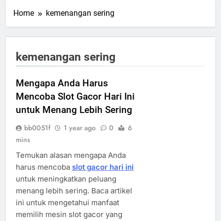
Home
kemenangan sering
kemenangan sering
Mengapa Anda Harus
Mencoba Slot Gacor Hari Ini
untuk Menang Lebih Sering
bb0051f
1 year ago
0
6
mins
Temukan alasan mengapa Anda
harus mencoba
slot gacor hari ini
untuk meningkatkan peluang
menang lebih sering. Baca artikel
ini untuk mengetahui manfaat
memilih mesin slot gacor yang