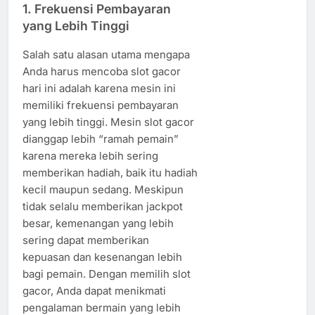
1.
Frekuensi Pembayaran
yang Lebih Tinggi
Salah satu alasan utama mengapa
Anda harus mencoba slot gacor
hari ini adalah karena mesin ini
memiliki frekuensi pembayaran
yang lebih tinggi. Mesin slot gacor
dianggap lebih “ramah pemain”
karena mereka lebih sering
memberikan hadiah, baik itu hadiah
kecil maupun sedang. Meskipun
tidak selalu memberikan jackpot
besar, kemenangan yang lebih
sering dapat memberikan
kepuasan dan kesenangan lebih
bagi pemain. Dengan memilih slot
gacor, Anda dapat menikmati
pengalaman bermain yang lebih