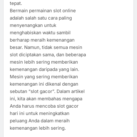
tepat.
Bermain permainan slot online
adalah salah satu cara paling
menyenangkan untuk
menghabiskan waktu sambil
berharap meraih kemenangan
besar. Namun, tidak semua mesin
slot diciptakan sama, dan beberapa
mesin lebih sering memberikan
kemenangan daripada yang lain.
Mesin yang sering memberikan
kemenangan ini dikenal dengan
sebutan “slot gacor”. Dalam artikel
ini, kita akan membahas mengapa
Anda harus mencoba slot gacor
hari ini untuk meningkatkan
peluang Anda dalam meraih
kemenangan lebih sering.