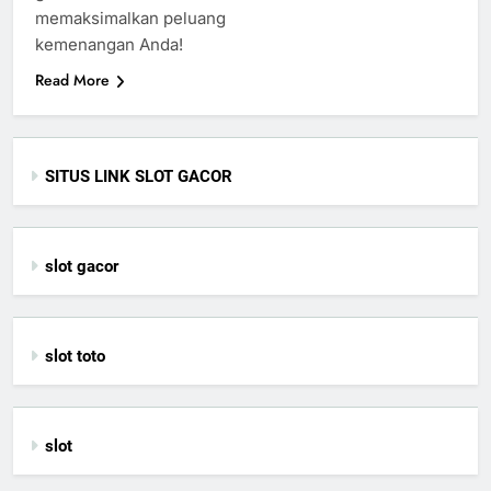
memaksimalkan peluang
kemenangan Anda!
Read More
SITUS LINK SLOT GACOR
slot gacor
slot toto
slot