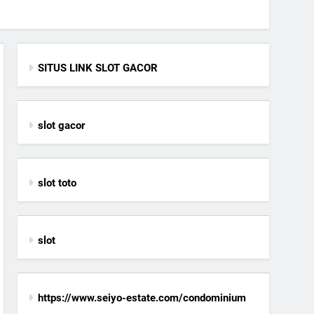
SITUS LINK SLOT GACOR
slot gacor
slot toto
slot
https://www.seiyo-estate.com/condominium