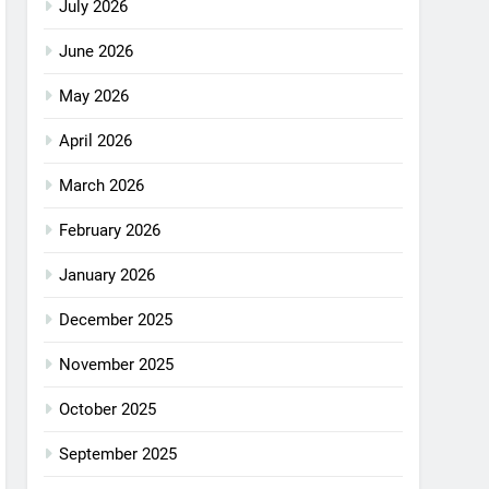
July 2026
June 2026
May 2026
April 2026
March 2026
February 2026
January 2026
December 2025
November 2025
October 2025
September 2025