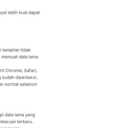
yal lebih kuat dapat
 tampilan tidak
an memuat data lama
ti Chrome, Safari,
 sudah diperbarui.
lan normal sebelum
pi data lama yang
mbaruan terbaru.