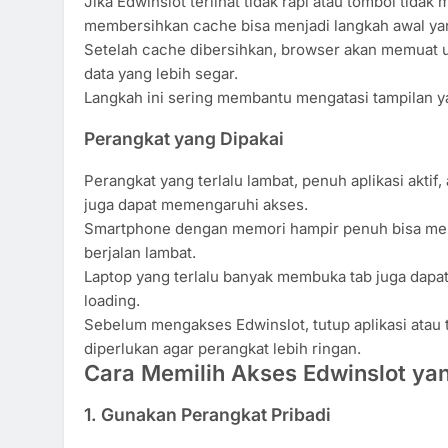
Jika Edwinslot terlihat tidak rapi atau tombol tidak
membersihkan cache bisa menjadi langkah awal ya
Setelah cache dibersihkan, browser akan memuat 
data yang lebih segar.
Langkah ini sering membantu mengatasi tampilan ya
Perangkat yang Dipakai
Perangkat yang terlalu lambat, penuh aplikasi aktif,
juga dapat memengaruhi akses.
Smartphone dengan memori hampir penuh bisa m
berjalan lambat.
Laptop yang terlalu banyak membuka tab juga dap
loading.
Sebelum mengakses Edwinslot, tutup aplikasi atau 
diperlukan agar perangkat lebih ringan.
Cara Memilih Akses Edwinslot yan
1. Gunakan Perangkat Pribadi