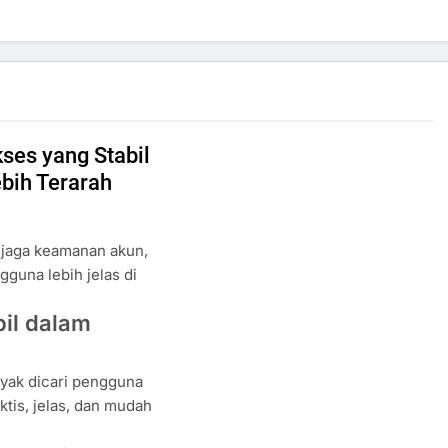
ses yang Stabil
bih Terarah
njaga keamanan akun,
una lebih jelas di
il dalam
nyak dicari pengguna
tis, jelas, dan mudah