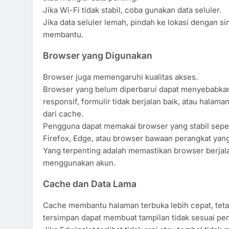
Jika Wi-Fi tidak stabil, coba gunakan data seluler.
Jika data seluler lemah, pindah ke lokasi dengan sin
membantu.
Browser yang Digunakan
Browser juga memengaruhi kualitas akses.
Browser yang belum diperbarui dapat menyebabkan
responsif, formulir tidak berjalan baik, atau halam
dari cache.
Pengguna dapat memakai browser yang stabil seper
Firefox, Edge, atau browser bawaan perangkat yang
Yang terpenting adalah memastikan browser berja
menggunakan akun.
Cache dan Data Lama
Cache membantu halaman terbuka lebih cepat, teta
tersimpan dapat membuat tampilan tidak sesuai pe