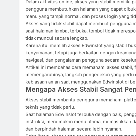
Dalam aktivitas online, akses yang stabil memiliki 
pengguna membutuhkan halaman yang dapat dibuka
menu yang tampil normal, dan proses login yang ti
Akses yang tidak stabil dapat membuat pengguna m
saat halaman lambat terbuka, tombol tidak merespo
tidak muncul secara lengkap.
Karena itu, memilih akses Edwinslot yang stabil bu
kenyamanan, tetapi juga berkaitan dengan keamana
navigasi, dan pengalaman pengguna secara keselu
Artikel ini membahas cara memahami akses stabil, 
memengaruhinya, langkah pengecekan yang perlu d
kebiasaan aman saat menggunakan Edwinslot di ber
Mengapa Akses Stabil Sangat Pen
Akses stabil membantu pengguna memahami platf
teknis yang tidak perlu.
Saat halaman Edwinslot terbuka dengan baik, pen
instruksi, menemukan menu utama, memasukkan dat
dan berpindah halaman secara lebih nyaman.