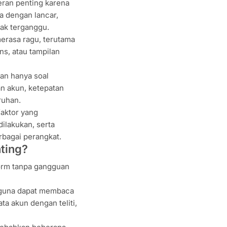
peran penting karena
 dengan lancar,
dak terganggu.
erasa ragu, terutama
ns, atau tampilan
kan hanya soal
n akun, ketepatan
ruhan.
faktor yang
ilakukan, serta
bagai perangkat.
ting?
orm tanpa gangguan
gguna dapat membaca
a akun dengan teliti,