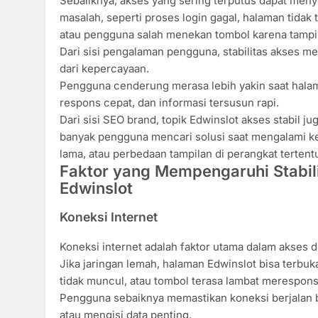
Sebaliknya, akses yang sering terputus dapat me
masalah, seperti proses login gagal, halaman tidak
atau pengguna salah menekan tombol karena tampi
Dari sisi pengalaman pengguna, stabilitas akses me
dari kepercayaan.
Pengguna cenderung merasa lebih yakin saat halam
respons cepat, dan informasi tersusun rapi.
Dari sisi SEO brand, topik Edwinslot akses stabil ju
banyak pengguna mencari solusi saat mengalami ke
lama, atau perbedaan tampilan di perangkat tertent
Faktor yang Mempengaruhi Stabil
Edwinslot
Koneksi Internet
Koneksi internet adalah faktor utama dalam akses di
Jika jaringan lemah, halaman Edwinslot bisa terbu
tidak muncul, atau tombol terasa lambat merespons
Pengguna sebaiknya memastikan koneksi berjalan 
atau mengisi data penting.