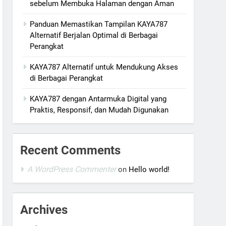
sebelum Membuka Halaman dengan Aman
Panduan Memastikan Tampilan KAYA787
Alternatif Berjalan Optimal di Berbagai
Perangkat
KAYA787 Alternatif untuk Mendukung Akses
di Berbagai Perangkat
KAYA787 dengan Antarmuka Digital yang
Praktis, Responsif, dan Mudah Digunakan
Recent Comments
A WordPress Commenter
on
Hello world!
Archives