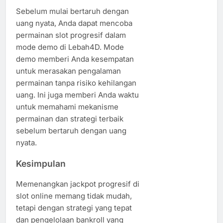
Sebelum mulai bertaruh dengan
uang nyata, Anda dapat mencoba
permainan slot progresif dalam
mode demo di Lebah4D. Mode
demo memberi Anda kesempatan
untuk merasakan pengalaman
permainan tanpa risiko kehilangan
uang. Ini juga memberi Anda waktu
untuk memahami mekanisme
permainan dan strategi terbaik
sebelum bertaruh dengan uang
nyata.
Kesimpulan
Memenangkan jackpot progresif di
slot online memang tidak mudah,
tetapi dengan strategi yang tepat
dan pengelolaan bankroll yang