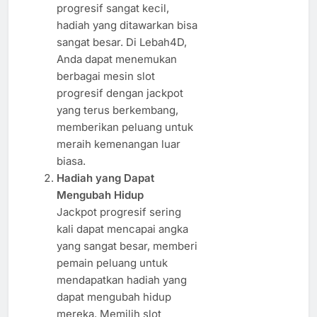
progresif sangat kecil,
hadiah yang ditawarkan bisa
sangat besar. Di Lebah4D,
Anda dapat menemukan
berbagai mesin slot
progresif dengan jackpot
yang terus berkembang,
memberikan peluang untuk
meraih kemenangan luar
biasa.
Hadiah yang Dapat
Mengubah Hidup
Jackpot progresif sering
kali dapat mencapai angka
yang sangat besar, memberi
pemain peluang untuk
mendapatkan hadiah yang
dapat mengubah hidup
mereka. Memilih slot