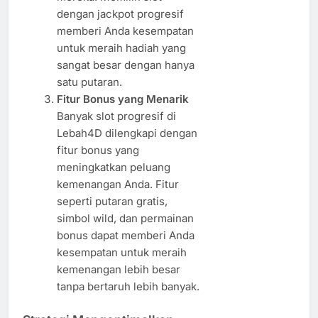
dengan jackpot progresif
memberi Anda kesempatan
untuk meraih hadiah yang
sangat besar dengan hanya
satu putaran.
Fitur Bonus yang Menarik
Banyak slot progresif di
Lebah4D dilengkapi dengan
fitur bonus yang
meningkatkan peluang
kemenangan Anda. Fitur
seperti putaran gratis,
simbol wild, dan permainan
bonus dapat memberi Anda
kesempatan untuk meraih
kemenangan lebih besar
tanpa bertaruh lebih banyak.