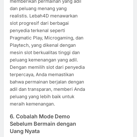
memberikan permainan yang adil
dan peluang menang yang
realistis. Lebah4D menawarkan
slot progresif dari berbagai
penyedia terkenal seperti
Pragmatic Play, Microgaming, dan
Playtech, yang dikenal dengan
mesin slot berkualitas tinggi dan
peluang kemenangan yang adil.
Dengan memilih slot dari penyedia
terpercaya, Anda memastikan
bahwa permainan berjalan dengan
adil dan transparan, memberi Anda
peluang yang lebih baik untuk
meraih kemenangan.
6.
Cobalah Mode Demo
Sebelum Bermain dengan
Uang Nyata