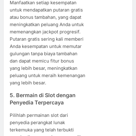
Manfaatkan setiap kesempatan
untuk mendapatkan putaran gratis
atau bonus tambahan, yang dapat
meningkatkan peluang Anda untuk
memenangkan jackpot progresif.
Putaran gratis sering kali memberi
Anda kesempatan untuk memutar
gulungan tanpa biaya tambahan
dan dapat memicu fitur bonus
yang lebih besar, meningkatkan
peluang untuk meraih kemenangan
yang lebih besar.
5.
Bermain di Slot dengan
Penyedia Terpercaya
Pilihlah permainan slot dari
penyedia perangkat lunak
terkemuka yang telah terbukti