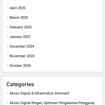
April 2025
March 2025
February 2025
January 2025
December 2024
November 2024
October 2024
Categories
Akses Digital & Infrastruktur Alternatif
Akses Digital Ringan, Optimasi Pengalaman Pengguna,