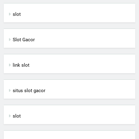
slot
Slot Gacor
link slot
situs slot gacor
slot