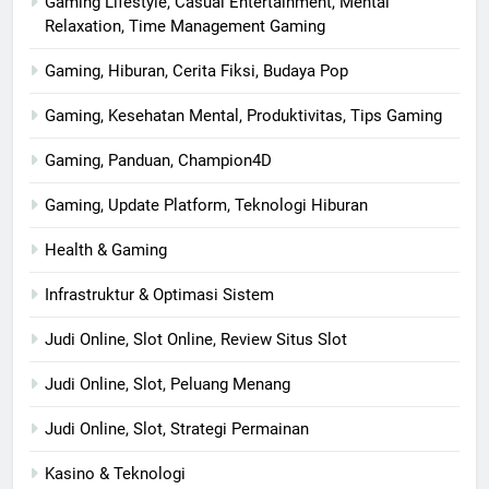
Gaming Lifestyle, Casual Entertainment, Mental
Relaxation, Time Management Gaming
Gaming, Hiburan, Cerita Fiksi, Budaya Pop
Gaming, Kesehatan Mental, Produktivitas, Tips Gaming
Gaming, Panduan, Champion4D
Gaming, Update Platform, Teknologi Hiburan
Health & Gaming
Infrastruktur & Optimasi Sistem
Judi Online, Slot Online, Review Situs Slot
Judi Online, Slot, Peluang Menang
Judi Online, Slot, Strategi Permainan
Kasino & Teknologi