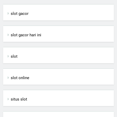
slot gacor
slot gacor hari ini
slot
slot online
situs slot