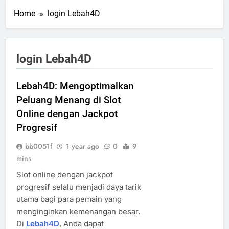
Home
login Lebah4D
login Lebah4D
Lebah4D: Mengoptimalkan
Peluang Menang di Slot
Online dengan Jackpot
Progresif
bb0051f
1 year ago
0
9
mins
Slot online dengan jackpot
progresif selalu menjadi daya tarik
utama bagi para pemain yang
menginginkan kemenangan besar.
Di
Lebah4D
, Anda dapat