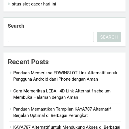
situs slot gacor hari ini
Search
SEARCH
Recent Posts
Panduan Memeriksa EDWINSLOT Link Alternatif untuk
Pengguna Android dan iPhone dengan Aman
Cara Memeriksa LEBAH4D Link Alternatif sebelum
Membuka Halaman dengan Aman
Panduan Memastikan Tampilan KAYA787 Alternatif
Berjalan Optimal di Berbagai Perangkat
KAYA787 Alternatif untuk Mendukung Akses di Berbagai