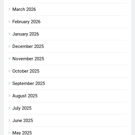
March 2026
February 2026
January 2026
December 2025
November 2025
October 2025
September 2025
August 2025
July 2025
June 2025
May 2025