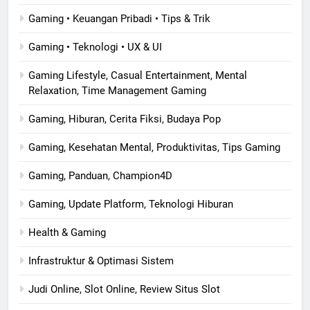
Gaming • Keuangan Pribadi • Tips & Trik
Gaming • Teknologi • UX & UI
Gaming Lifestyle, Casual Entertainment, Mental
Relaxation, Time Management Gaming
Gaming, Hiburan, Cerita Fiksi, Budaya Pop
Gaming, Kesehatan Mental, Produktivitas, Tips Gaming
Gaming, Panduan, Champion4D
Gaming, Update Platform, Teknologi Hiburan
Health & Gaming
Infrastruktur & Optimasi Sistem
Judi Online, Slot Online, Review Situs Slot