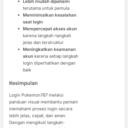
Lebih mudah dipahami
terutama untuk pemula
Meminimalkan kesalahan
saat login
Mempercepat akses akun
karena langkah-langkah
jelas dan terstruktur
Meningkatkan keamanan
akun
karena setiap langkah
login diperhatikan dengan
baik
Kesimpulan
Login Pokemon787 melalui
panduan visual membantu pemain
memahami proses login secara
lebih jelas, cepat, dan aman.
Dengan mengikuti langkah-