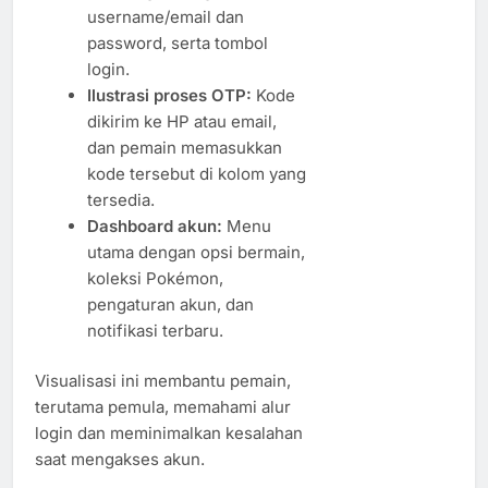
username/email dan
password, serta tombol
login.
Ilustrasi proses OTP:
Kode
dikirim ke HP atau email,
dan pemain memasukkan
kode tersebut di kolom yang
tersedia.
Dashboard akun:
Menu
utama dengan opsi bermain,
koleksi Pokémon,
pengaturan akun, dan
notifikasi terbaru.
Visualisasi ini membantu pemain,
terutama pemula, memahami alur
login dan meminimalkan kesalahan
saat mengakses akun.