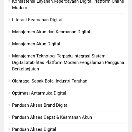
Konsistensi Layanan,Kepercayaan Digital,Platform Online
Modern
Literasi Keamanan Digital
Manajemen Akun dan Keamanan Digital
Manajemen Akun Digital
Manajemen Teknologi Terpadu,Integrasi Sistem
Digital,Stabilitas Platform Modern,Pengalaman Pengguna
Berkelanjutan
Olahraga, Sepak Bola, Industri Taruhan
Optimasi Antarmuka Digital
Panduan Akses Brand Digital
Panduan Akses Cepat & Keamanan Akun
Panduan Akses Digital