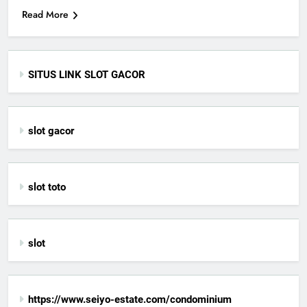
Read More
SITUS LINK SLOT GACOR
slot gacor
slot toto
slot
https://www.seiyo-estate.com/condominium