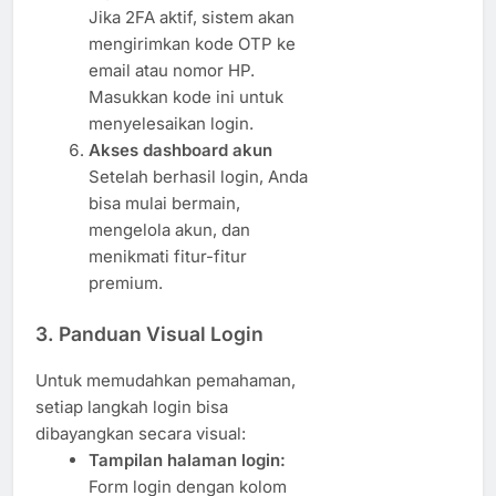
Jika 2FA aktif, sistem akan
mengirimkan kode OTP ke
email atau nomor HP.
Masukkan kode ini untuk
menyelesaikan login.
Akses dashboard akun
Setelah berhasil login, Anda
bisa mulai bermain,
mengelola akun, dan
menikmati fitur-fitur
premium.
3. Panduan Visual Login
Untuk memudahkan pemahaman,
setiap langkah login bisa
dibayangkan secara visual:
Tampilan halaman login:
Form login dengan kolom