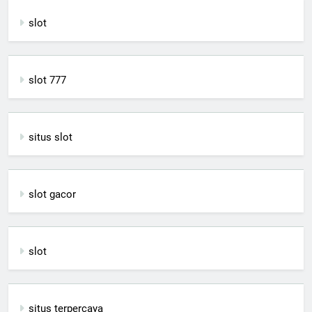
slot
slot 777
situs slot
slot gacor
slot
situs terpercaya