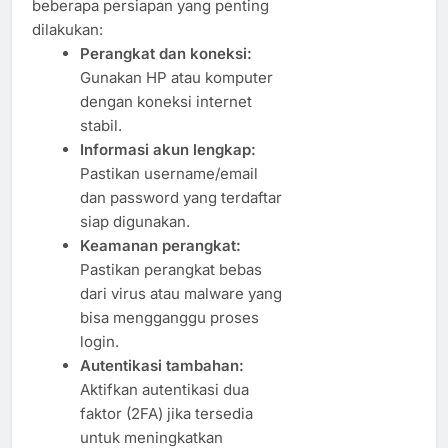
beberapa persiapan yang penting
dilakukan:
Perangkat dan koneksi:
Gunakan HP atau komputer
dengan koneksi internet
stabil.
Informasi akun lengkap:
Pastikan username/email
dan password yang terdaftar
siap digunakan.
Keamanan perangkat:
Pastikan perangkat bebas
dari virus atau malware yang
bisa mengganggu proses
login.
Autentikasi tambahan:
Aktifkan autentikasi dua
faktor (2FA) jika tersedia
untuk meningkatkan