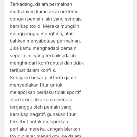
Terkadang, dalam permainan
multiplayer, kamu akan bertemu
dengan pemain lain yang sengaja
bersikap toxic. Mereka mungkin
mengganggu, menghina, atau
bahkan menyabotase permainan.
Jika kamu menghadapi pemain
seperti ini, yang terbaik adalah
menghindari konfrontasi dan tidak
terlibat dalam konflik.
Sebagian besar platform game
menyediakan fitur untuk
melaporkan perilaku tidak sportif
atau toxic. Jika kamu merasa
terganggu oleh pemain yang
bersikap negatif, gunakan fitur
tersebut untuk melaporkan
perilaku mereka. Jangan biarkan
toxic player menarikmu ke dalam