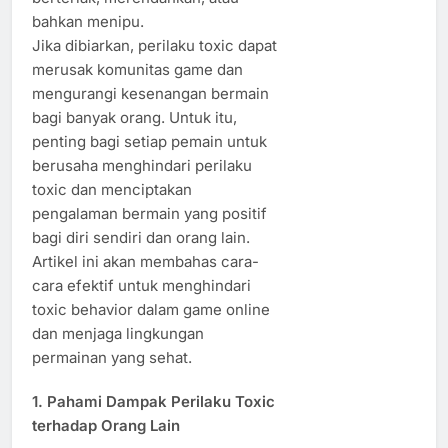
bahkan menipu.
Jika dibiarkan, perilaku toxic dapat
merusak komunitas game dan
mengurangi kesenangan bermain
bagi banyak orang. Untuk itu,
penting bagi setiap pemain untuk
berusaha menghindari perilaku
toxic dan menciptakan
pengalaman bermain yang positif
bagi diri sendiri dan orang lain.
Artikel ini akan membahas cara-
cara efektif untuk menghindari
toxic behavior dalam game online
dan menjaga lingkungan
permainan yang sehat.
1.
Pahami Dampak Perilaku Toxic
terhadap Orang Lain