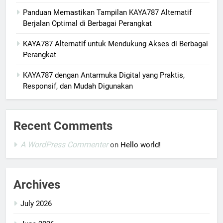
Panduan Memastikan Tampilan KAYA787 Alternatif
Berjalan Optimal di Berbagai Perangkat
KAYA787 Alternatif untuk Mendukung Akses di Berbagai
Perangkat
KAYA787 dengan Antarmuka Digital yang Praktis,
Responsif, dan Mudah Digunakan
Recent Comments
A WordPress Commenter
on
Hello world!
Archives
July 2026