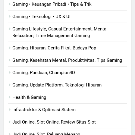
Gaming • Keuangan Pribadi • Tips & Trik
Gaming • Teknologi • UX & UI
Gaming Lifestyle, Casual Entertainment, Mental
Relaxation, Time Management Gaming
Gaming, Hiburan, Cerita Fiksi, Budaya Pop
Gaming, Kesehatan Mental, Produktivitas, Tips Gaming
Gaming, Panduan, Champion4D
Gaming, Update Platform, Teknologi Hiburan
Health & Gaming
Infrastruktur & Optimasi Sistem
Judi Online, Slot Online, Review Situs Slot
Judi Online, Slot, Peluang Menang