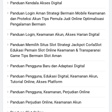
Panduan Kendala Akses Digital
Panduan Login Aman Strategi Bermain Mobile Keamanan
dan Proteksi Akun Tips Pemula Judi Online Optimalisasi
Pengalaman Bermain
Panduan Login, Keamanan Akun, Akses Harian Digital
Panduan Memilih Situs Slot Strategi Jackpot CorlaSlot
Edukasi Pemain Slot Online Keamanan & Transparansi
Game Tips Bermain Slot Aman
Panduan Pengguna Baru dan Adaptasi Digital
Panduan Pengguna, Edukasi Digital, Keamanan Akun,
Tutorial Online, Akses Platform
Panduan Pengguna, Keamanan, Perjudian Online
Panduan Perjudian Online, Keamanan Akun