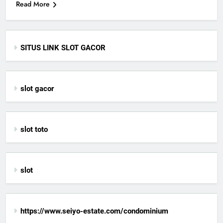
Read More
SITUS LINK SLOT GACOR
slot gacor
slot toto
slot
https://www.seiyo-estate.com/condominium