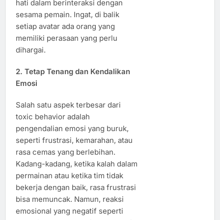
hati dalam berinteraksi dengan
sesama pemain. Ingat, di balik
setiap avatar ada orang yang
memiliki perasaan yang perlu
dihargai.
2.
Tetap Tenang dan Kendalikan
Emosi
Salah satu aspek terbesar dari
toxic behavior adalah
pengendalian emosi yang buruk,
seperti frustrasi, kemarahan, atau
rasa cemas yang berlebihan.
Kadang-kadang, ketika kalah dalam
permainan atau ketika tim tidak
bekerja dengan baik, rasa frustrasi
bisa memuncak. Namun, reaksi
emosional yang negatif seperti