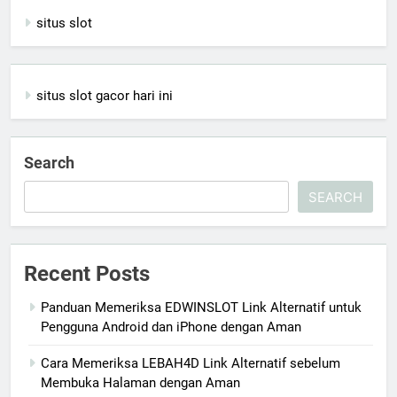
situs slot
situs slot gacor hari ini
Search
SEARCH
Recent Posts
Panduan Memeriksa EDWINSLOT Link Alternatif untuk
Pengguna Android dan iPhone dengan Aman
Cara Memeriksa LEBAH4D Link Alternatif sebelum
Membuka Halaman dengan Aman