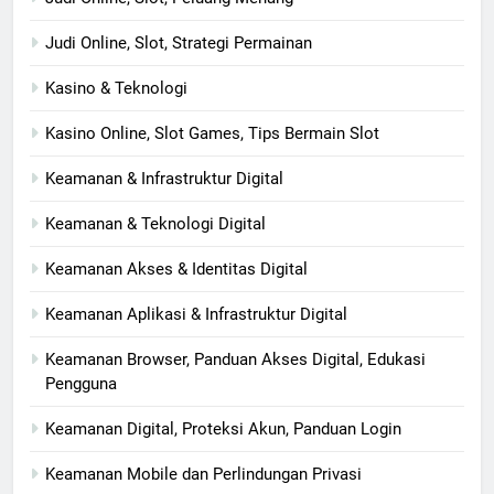
Judi Online, Slot, Strategi Permainan
Kasino & Teknologi
Kasino Online, Slot Games, Tips Bermain Slot
Keamanan & Infrastruktur Digital
Keamanan & Teknologi Digital
Keamanan Akses & Identitas Digital
Keamanan Aplikasi & Infrastruktur Digital
Keamanan Browser, Panduan Akses Digital, Edukasi
Pengguna
Keamanan Digital, Proteksi Akun, Panduan Login
Keamanan Mobile dan Perlindungan Privasi