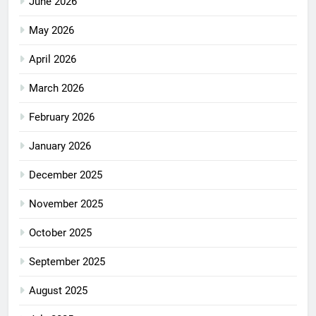
June 2026
May 2026
April 2026
March 2026
February 2026
January 2026
December 2025
November 2025
October 2025
September 2025
August 2025