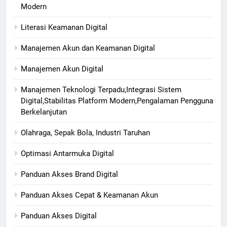
Modern
Literasi Keamanan Digital
Manajemen Akun dan Keamanan Digital
Manajemen Akun Digital
Manajemen Teknologi Terpadu,Integrasi Sistem
Digital,Stabilitas Platform Modern,Pengalaman Pengguna
Berkelanjutan
Olahraga, Sepak Bola, Industri Taruhan
Optimasi Antarmuka Digital
Panduan Akses Brand Digital
Panduan Akses Cepat & Keamanan Akun
Panduan Akses Digital