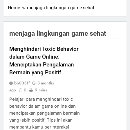
Home
menjaga lingkungan game sehat
menjaga lingkungan game sehat
Menghindari Toxic Behavior
dalam Game Online:
Menciptakan Pengalaman
Bermain yang Positif
bb0051f
8 months
ago
0
9 mins
Pelajari cara menghindari toxic
behavior dalam game online dan
menciptakan pengalaman bermain
yang lebih positif. Tips ini akan
membantu kamu berinteraksi