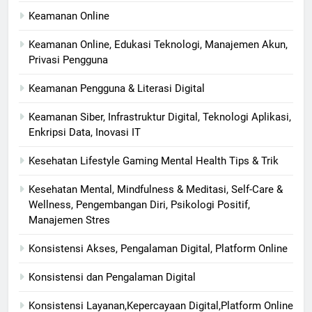
Keamanan Online
Keamanan Online, Edukasi Teknologi, Manajemen Akun,
Privasi Pengguna
Keamanan Pengguna & Literasi Digital
Keamanan Siber, Infrastruktur Digital, Teknologi Aplikasi,
Enkripsi Data, Inovasi IT
Kesehatan Lifestyle Gaming Mental Health Tips & Trik
Kesehatan Mental, Mindfulness & Meditasi, Self-Care &
Wellness, Pengembangan Diri, Psikologi Positif,
Manajemen Stres
Konsistensi Akses, Pengalaman Digital, Platform Online
Konsistensi dan Pengalaman Digital
Konsistensi Layanan,Kepercayaan Digital,Platform Online