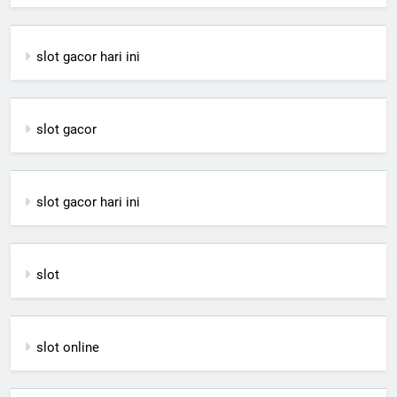
slot gacor hari ini
slot gacor
slot gacor hari ini
slot
slot online