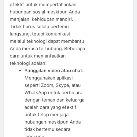
efektif untuk mempertahankan
hubungan sosial meskipun Anda
menjalani kehidupan mandiri.
Tidak harus selalu bertemu
langsung, tetapi komunikasi
melalui teknologi dapat membantu
Anda merasa terhubung. Beberapa
cara untuk memanfaatkan
teknologi adalah:
Panggilan video atau chat:
Menggunakan aplikasi
seperti Zoom, Skype, atau
WhatsApp untuk berbicara
dengan teman dan keluarga
adalah cara yang efektif
untuk tetap menjaga
hubungan meskipun Anda
tidak bertemu secara
langsung.