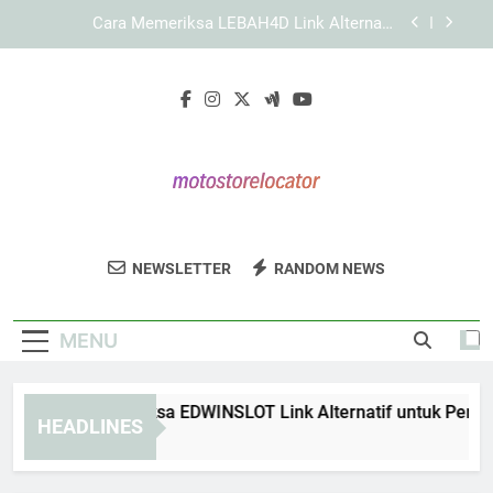
Skip
Panduan Memastikan Tampilan KAYA787
to
Alternatif Berjalan Optimal di Berbagai Perangkat
content
KAYA787 Alternatif untuk Mendukung Akses di
Berbagai Perangkat
Panduan Memeriksa EDWINSLOT Link Alternatif
untuk Pengguna Android dan iPhone dengan
Aman
Cara Memeriksa LEBAH4D Link Alternatif
sebelum Membuka Halaman dengan Aman
Panduan Memastikan Tampilan KAYA787
Alternatif Berjalan Optimal di Berbagai Perangkat
Moto Store
Cari Dealer Motor Terdekat Dan Temukan
KAYA787 Alternatif untuk Mendukung Akses di
NEWSLETTER
RANDOM NEWS
Locator
Berbagai Perangkat
Pilihan Motor Terbaik Di Moto Store Locator.
MENU
nduan Memeriksa EDWINSLOT Link Alternatif untuk Penggun
HEADLINES
Weeks Ago