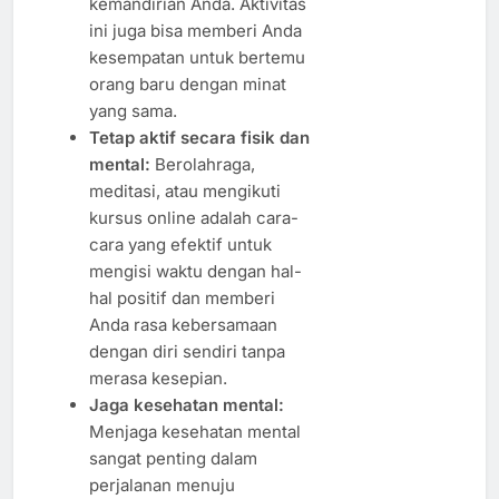
kemandirian Anda. Aktivitas
ini juga bisa memberi Anda
kesempatan untuk bertemu
orang baru dengan minat
yang sama.
Tetap aktif secara fisik dan
mental:
Berolahraga,
meditasi, atau mengikuti
kursus online adalah cara-
cara yang efektif untuk
mengisi waktu dengan hal-
hal positif dan memberi
Anda rasa kebersamaan
dengan diri sendiri tanpa
merasa kesepian.
Jaga kesehatan mental:
Menjaga kesehatan mental
sangat penting dalam
perjalanan menuju