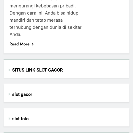
mengurangi kebebasan pribadi.
Dengan cara ini, Anda bisa hidup
mandiri dan tetap merasa
terhubung dengan dunia di sekitar
Anda.
Read More
SITUS LINK SLOT GACOR
slot gacor
slot toto