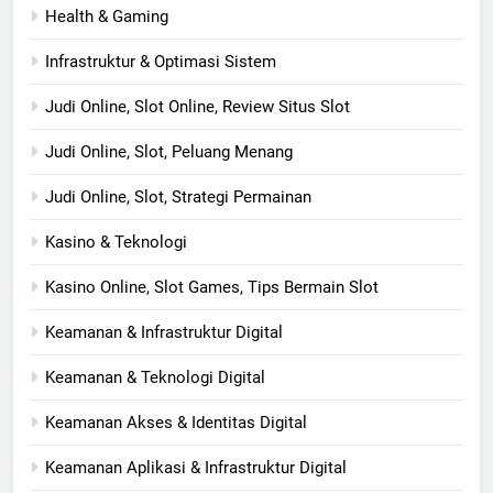
Health & Gaming
Infrastruktur & Optimasi Sistem
Judi Online, Slot Online, Review Situs Slot
Judi Online, Slot, Peluang Menang
Judi Online, Slot, Strategi Permainan
Kasino & Teknologi
Kasino Online, Slot Games, Tips Bermain Slot
Keamanan & Infrastruktur Digital
Keamanan & Teknologi Digital
Keamanan Akses & Identitas Digital
Keamanan Aplikasi & Infrastruktur Digital