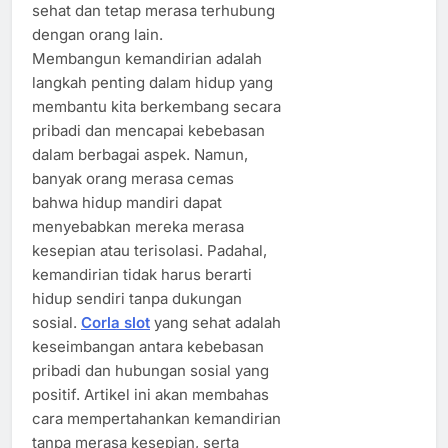
sehat dan tetap merasa terhubung
dengan orang lain.
Membangun kemandirian adalah
langkah penting dalam hidup yang
membantu kita berkembang secara
pribadi dan mencapai kebebasan
dalam berbagai aspek. Namun,
banyak orang merasa cemas
bahwa hidup mandiri dapat
menyebabkan mereka merasa
kesepian atau terisolasi. Padahal,
kemandirian tidak harus berarti
hidup sendiri tanpa dukungan
sosial.
Corla slot
yang sehat adalah
keseimbangan antara kebebasan
pribadi dan hubungan sosial yang
positif. Artikel ini akan membahas
cara mempertahankan kemandirian
tanpa merasa kesepian, serta