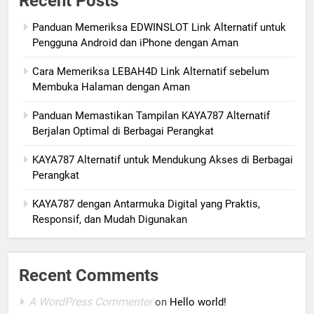
Recent Posts
Panduan Memeriksa EDWINSLOT Link Alternatif untuk
Pengguna Android dan iPhone dengan Aman
Cara Memeriksa LEBAH4D Link Alternatif sebelum
Membuka Halaman dengan Aman
Panduan Memastikan Tampilan KAYA787 Alternatif
Berjalan Optimal di Berbagai Perangkat
KAYA787 Alternatif untuk Mendukung Akses di Berbagai
Perangkat
KAYA787 dengan Antarmuka Digital yang Praktis,
Responsif, dan Mudah Digunakan
Recent Comments
A WordPress Commenter
on
Hello world!