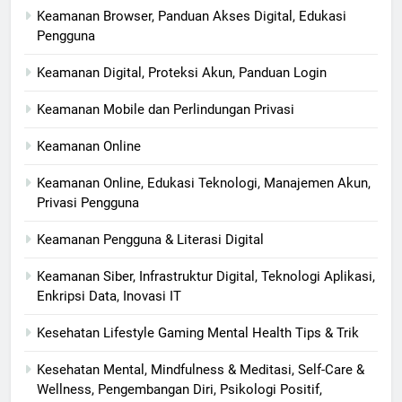
Keamanan Browser, Panduan Akses Digital, Edukasi
Pengguna
Keamanan Digital, Proteksi Akun, Panduan Login
Keamanan Mobile dan Perlindungan Privasi
Keamanan Online
Keamanan Online, Edukasi Teknologi, Manajemen Akun,
Privasi Pengguna
Keamanan Pengguna & Literasi Digital
Keamanan Siber, Infrastruktur Digital, Teknologi Aplikasi,
Enkripsi Data, Inovasi IT
Kesehatan Lifestyle Gaming Mental Health Tips & Trik
Kesehatan Mental, Mindfulness & Meditasi, Self-Care &
Wellness, Pengembangan Diri, Psikologi Positif,