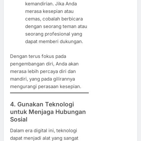
kemandirian. Jika Anda
merasa kesepian atau
cemas, cobalah berbicara
dengan seorang teman atau
seorang profesional yang
dapat memberi dukungan.
Dengan terus fokus pada
pengembangan diri, Anda akan
merasa lebih percaya diri dan
mandiri, yang pada gilirannya
mengurangi perasaan kesepian.
4. Gunakan Teknologi
untuk Menjaga Hubungan
Sosial
Dalam era digital ini, teknologi
dapat menjadi alat yang sangat