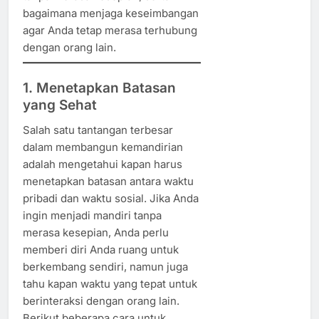
bagaimana menjaga keseimbangan
agar Anda tetap merasa terhubung
dengan orang lain.
1. Menetapkan Batasan
yang Sehat
Salah satu tantangan terbesar
dalam membangun kemandirian
adalah mengetahui kapan harus
menetapkan batasan antara waktu
pribadi dan waktu sosial. Jika Anda
ingin menjadi mandiri tanpa
merasa kesepian, Anda perlu
memberi diri Anda ruang untuk
berkembang sendiri, namun juga
tahu kapan waktu yang tepat untuk
berinteraksi dengan orang lain.
Berikut beberapa cara untuk