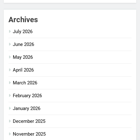
Archives
July 2026
June 2026
May 2026
April 2026
March 2026
February 2026
January 2026
December 2025
November 2025