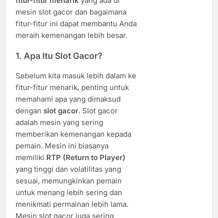
fitur-fitur menarik
yang ada di
mesin slot gacor dan bagaimana
fitur-fitur ini dapat membantu Anda
meraih kemenangan lebih besar.
1.
Apa Itu Slot Gacor?
Sebelum kita masuk lebih dalam ke
fitur-fitur menarik, penting untuk
memahami apa yang dimaksud
dengan
slot gacor
. Slot gacor
adalah mesin yang sering
memberikan kemenangan kepada
pemain. Mesin ini biasanya
memiliki
RTP (Return to Player)
yang tinggi dan volatilitas yang
sesuai, memungkinkan pemain
untuk menang lebih sering dan
menikmati permainan lebih lama.
Mesin slot gacor juga sering