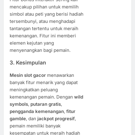
mencakup pilihan untuk memilih
simbol atau peti yang berisi hadiah
tersembunyi, atau menghadapi
tantangan tertentu untuk meraih
kemenangan. Fitur ini memberi
elemen kejutan yang
menyenangkan bagi pemain.
3.
Kesimpulan
Mesin slot gacor
menawarkan
banyak fitur menarik yang dapat
meningkatkan peluang
kemenangan pemain. Dengan
wild
symbols
,
putaran gratis
,
pengganda kemenangan
,
fitur
gamble
, dan
jackpot progresif
,
pemain memiliki banyak
kesempatan untuk meraih hadiah