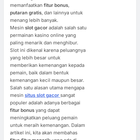
memanfaatkan
fitur bonus
,
putaran gratis
, dan lainnya untuk
menang lebih banyak.
Mesin
slot gacor
adalah salah satu
permainan kasino online yang
paling menarik dan menghibur.
Slot ini dikenal karena peluangnya
yang lebih besar untuk
memberikan kemenangan kepada
pemain, baik dalam bentuk
kemenangan kecil maupun besar.
Salah satu alasan utama mengapa
mesin
situs slot gacor
sangat
populer adalah adanya berbagai
fitur bonus
yang dapat
meningkatkan peluang pemain
untuk meraih kemenangan. Dalam
artikel ini, kita akan membahas