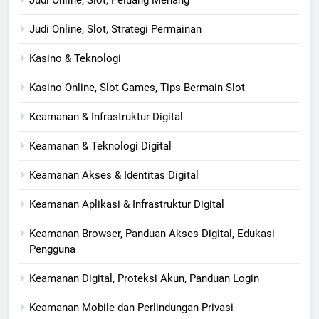
Judi Online, Slot, Strategi Permainan
Kasino & Teknologi
Kasino Online, Slot Games, Tips Bermain Slot
Keamanan & Infrastruktur Digital
Keamanan & Teknologi Digital
Keamanan Akses & Identitas Digital
Keamanan Aplikasi & Infrastruktur Digital
Keamanan Browser, Panduan Akses Digital, Edukasi
Pengguna
Keamanan Digital, Proteksi Akun, Panduan Login
Keamanan Mobile dan Perlindungan Privasi