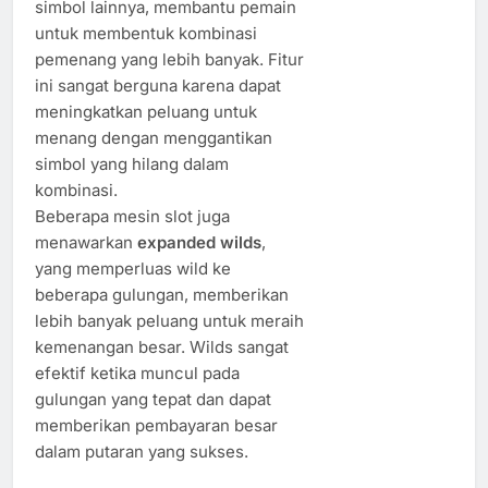
simbol lainnya, membantu pemain
untuk membentuk kombinasi
pemenang yang lebih banyak. Fitur
ini sangat berguna karena dapat
meningkatkan peluang untuk
menang dengan menggantikan
simbol yang hilang dalam
kombinasi.
Beberapa mesin slot juga
menawarkan
expanded wilds
,
yang memperluas wild ke
beberapa gulungan, memberikan
lebih banyak peluang untuk meraih
kemenangan besar. Wilds sangat
efektif ketika muncul pada
gulungan yang tepat dan dapat
memberikan pembayaran besar
dalam putaran yang sukses.