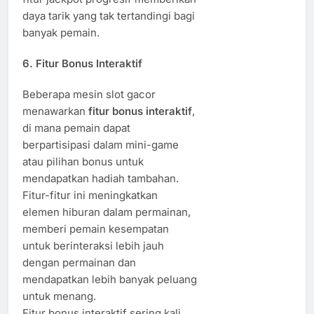
daya tarik yang tak tertandingi bagi
banyak pemain.
6. Fitur Bonus Interaktif
Beberapa mesin slot gacor
menawarkan
fitur bonus interaktif
,
di mana pemain dapat
berpartisipasi dalam mini-game
atau pilihan bonus untuk
mendapatkan hadiah tambahan.
Fitur-fitur ini meningkatkan
elemen hiburan dalam permainan,
memberi pemain kesempatan
untuk berinteraksi lebih jauh
dengan permainan dan
mendapatkan lebih banyak peluang
untuk menang.
Fitur bonus interaktif sering kali