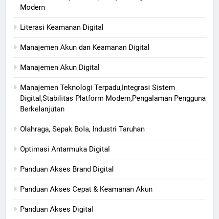
Modern
Literasi Keamanan Digital
Manajemen Akun dan Keamanan Digital
Manajemen Akun Digital
Manajemen Teknologi Terpadu,Integrasi Sistem
Digital,Stabilitas Platform Modern,Pengalaman Pengguna
Berkelanjutan
Olahraga, Sepak Bola, Industri Taruhan
Optimasi Antarmuka Digital
Panduan Akses Brand Digital
Panduan Akses Cepat & Keamanan Akun
Panduan Akses Digital