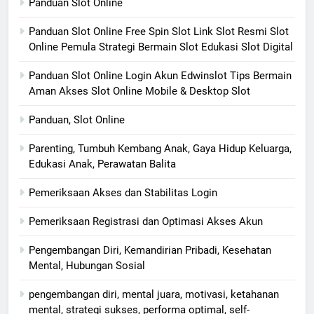
Panduan Slot Online
Panduan Slot Online Free Spin Slot Link Slot Resmi Slot
Online Pemula Strategi Bermain Slot Edukasi Slot Digital
Panduan Slot Online Login Akun Edwinslot Tips Bermain
Aman Akses Slot Online Mobile & Desktop Slot
Panduan, Slot Online
Parenting, Tumbuh Kembang Anak, Gaya Hidup Keluarga,
Edukasi Anak, Perawatan Balita
Pemeriksaan Akses dan Stabilitas Login
Pemeriksaan Registrasi dan Optimasi Akses Akun
Pengembangan Diri, Kemandirian Pribadi, Kesehatan
Mental, Hubungan Sosial
pengembangan diri, mental juara, motivasi, ketahanan
mental, strategi sukses, performa optimal, self-