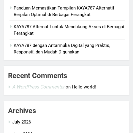
Panduan Memastikan Tampilan KAYA787 Alternatif
Berjalan Optimal di Berbagai Perangkat
KAYA787 Alternatif untuk Mendukung Akses di Berbagai
Perangkat
KAYA787 dengan Antarmuka Digital yang Praktis,
Responsif, dan Mudah Digunakan
Recent Comments
A WordPress Commenter
on
Hello world!
Archives
July 2026