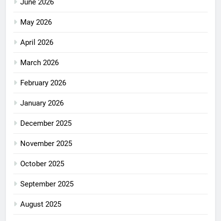
June 2026
May 2026
April 2026
March 2026
February 2026
January 2026
December 2025
November 2025
October 2025
September 2025
August 2025