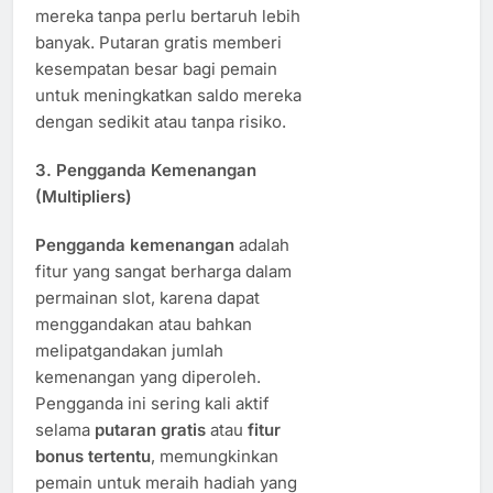
mereka tanpa perlu bertaruh lebih
banyak. Putaran gratis memberi
kesempatan besar bagi pemain
untuk meningkatkan saldo mereka
dengan sedikit atau tanpa risiko.
3. Pengganda Kemenangan
(Multipliers)
Pengganda kemenangan
adalah
fitur yang sangat berharga dalam
permainan slot, karena dapat
menggandakan atau bahkan
melipatgandakan jumlah
kemenangan yang diperoleh.
Pengganda ini sering kali aktif
selama
putaran gratis
atau
fitur
bonus tertentu
, memungkinkan
pemain untuk meraih hadiah yang