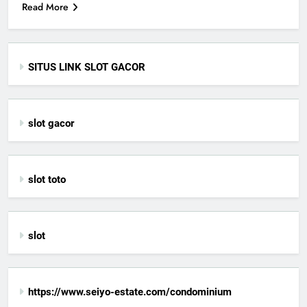
Read More
SITUS LINK SLOT GACOR
slot gacor
slot toto
slot
https://www.seiyo-estate.com/condominium