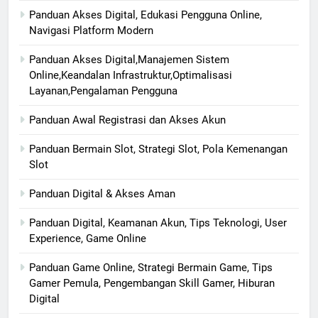
Panduan Akses Digital, Edukasi Pengguna Online,
Navigasi Platform Modern
Panduan Akses Digital,Manajemen Sistem
Online,Keandalan Infrastruktur,Optimalisasi
Layanan,Pengalaman Pengguna
Panduan Awal Registrasi dan Akses Akun
Panduan Bermain Slot, Strategi Slot, Pola Kemenangan
Slot
Panduan Digital & Akses Aman
Panduan Digital, Keamanan Akun, Tips Teknologi, User
Experience, Game Online
Panduan Game Online, Strategi Bermain Game, Tips
Gamer Pemula, Pengembangan Skill Gamer, Hiburan
Digital