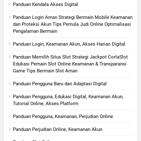
Panduan Kendala Akses Digital
Panduan Login Aman Strategi Bermain Mobile Keamanan
dan Proteksi Akun Tips Pemula Judi Online Optimalisasi
Pengalaman Bermain
Panduan Login, Keamanan Akun, Akses Harian Digital
Panduan Memilih Situs Slot Strategi Jackpot CorlaSlot
Edukasi Pemain Slot Online Keamanan & Transparansi
Game Tips Bermain Slot Aman
Panduan Pengguna Baru dan Adaptasi Digital
Panduan Pengguna, Edukasi Digital, Keamanan Akun,
Tutorial Online, Akses Platform
Panduan Pengguna, Keamanan, Perjudian Online
Panduan Perjudian Online, Keamanan Akun