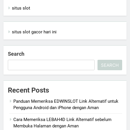
situs slot
situs slot gacor hari ini
Search
SEARCH
Recent Posts
Panduan Memeriksa EDWINSLOT Link Alternatif untuk
Pengguna Android dan iPhone dengan Aman
Cara Memeriksa LEBAH4D Link Alternatif sebelum
Membuka Halaman dengan Aman