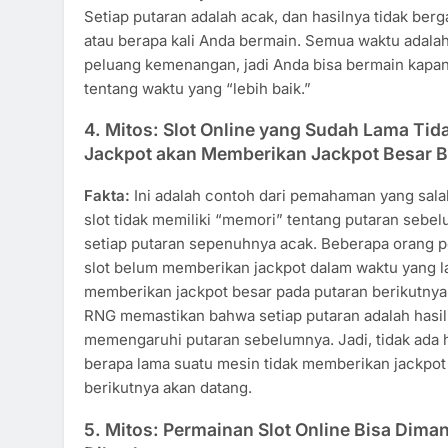
Setiap putaran adalah acak, dan hasilnya tidak ber
atau berapa kali Anda bermain. Semua waktu adala
peluang kemenangan, jadi Anda bisa bermain kapan 
tentang waktu yang “lebih baik.”
4.
Mitos: Slot Online yang Sudah Lama Ti
Jackpot akan Memberikan Jackpot Besar B
Fakta:
Ini adalah contoh dari pemahaman yang sal
slot tidak memiliki “memori” tentang putaran sebel
setiap putaran sepenuhnya acak. Beberapa orang p
slot belum memberikan jackpot dalam waktu yang la
memberikan jackpot besar pada putaran berikutnya, t
RNG memastikan bahwa setiap putaran adalah hasil
memengaruhi putaran sebelumnya. Jadi, tidak ada
berapa lama suatu mesin tidak memberikan jackpot
berikutnya akan datang.
5.
Mitos: Permainan Slot Online Bisa Diman