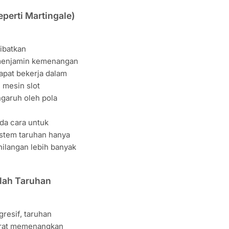
perti Martingale)
ibatkan
 menjamin kemenangan
apat bekerja dalam
 mesin slot
garuh oleh pola
ada cara untuk
stem taruhan hanya
hilangan lebih banyak
lah Taruhan
resif, taruhan
arat memenangkan