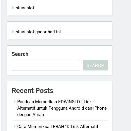
situs slot
situs slot gacor hari ini
Search
SEARCH
Recent Posts
Panduan Memeriksa EDWINSLOT Link
Alternatif untuk Pengguna Android dan iPhone
dengan Aman
Cara Memeriksa LEBAH4D Link Alternatif