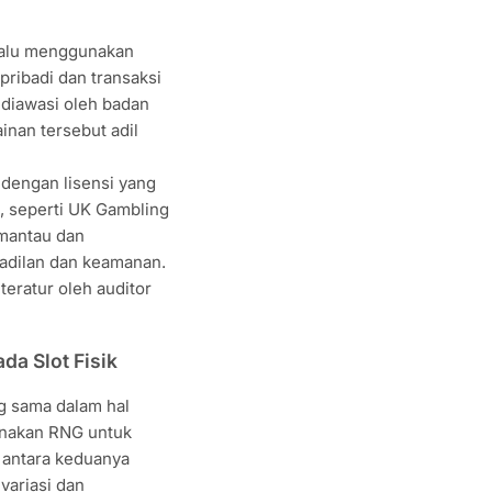
elalu menggunakan
pribadi dan transaksi
i diawasi oleh badan
nan tersebut adil
i dengan lisensi yang
t, seperti UK Gambling
mantau dan
adilan dan keamanan.
teratur oleh auditor
ada Slot Fisik
ng sama dalam hal
gunakan RNG untuk
 antara keduanya
variasi dan