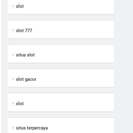
slot
slot 777
situs slot
slot gacor
slot
situs terpercaya