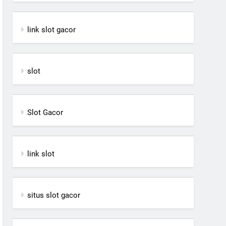
link slot gacor
slot
Slot Gacor
link slot
situs slot gacor