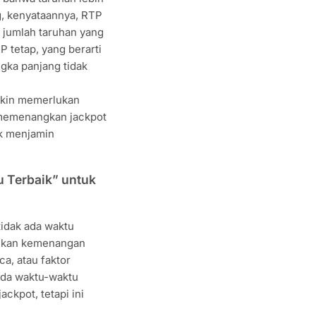
, kenyataannya, RTP
h jumlah taruhan yang
P tetap, yang berarti
gka panjang tidak
gkin memerlukan
 memenangkan jackpot
ak menjamin
u Terbaik” untuk
tidak ada waktu
rikan kemenangan
ca, atau faktor
ada waktu-waktu
ckpot, tetapi ini