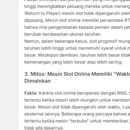
tinggi meningkatkan peluang mereka untuk menang
(Return to Player) mesin slot tidak dipengaruhi ole
dipasang. Mesin slot online memiliki persentase RT
bahwa nilai pengembalian kepada pemain dalam jan
berubah berdasarkan ukuran taruhan.
Namun, dalam beberapa kasus, slot progresif mun
taruhan lebih tinggi untuk memenuhi syarat untuk
besar. Meskipun demikian, taruhan lebih besar tid
kemenangan yang lebih besar atau lebih sering.
3.
Mitos: Mesin Slot Online Memiliki “Wakt
Dimainkan
Fakta:
Karena slot online beroperasi dengan RNG, 
tertentu ketika mesin lebih mungkin untuk membe
besar. Mesin slot tidak dipengaruhi oleh waktu, cua
eksternal lainnya. Beberapa orang percaya bahwa 
tertentu ketika mesin “terbuka” untuk memberikan ja
tidak ada dasarnya.