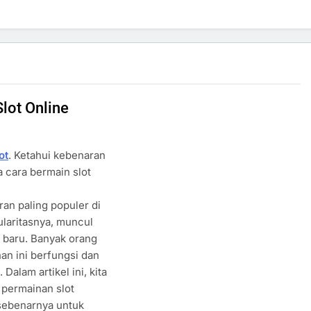
lot Online
ot
. Ketahui kebenaran
a cara bermain slot
ran paling populer di
ularitasnya, muncul
 baru. Banyak orang
an ini berfungsi dan
alam artikel ini, kita
permainan slot
sebenarnya untuk