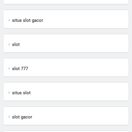
situs slot gacor
slot
slot 777
situs slot
slot gacor