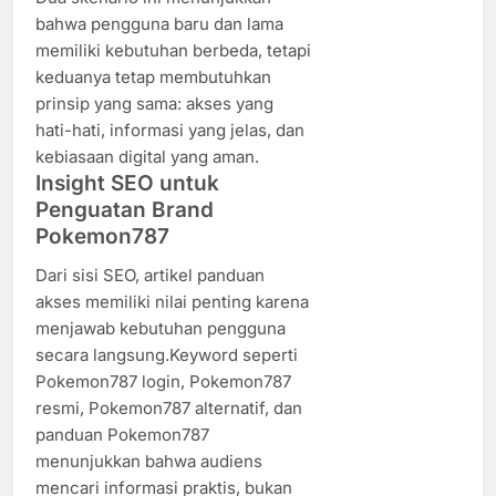
bahwa pengguna baru dan lama
memiliki kebutuhan berbeda, tetapi
keduanya tetap membutuhkan
prinsip yang sama: akses yang
hati-hati, informasi yang jelas, dan
kebiasaan digital yang aman.
Insight SEO untuk
Penguatan Brand
Pokemon787
Dari sisi SEO, artikel panduan
akses memiliki nilai penting karena
menjawab kebutuhan pengguna
secara langsung.Keyword seperti
Pokemon787 login, Pokemon787
resmi, Pokemon787 alternatif, dan
panduan Pokemon787
menunjukkan bahwa audiens
mencari informasi praktis, bukan