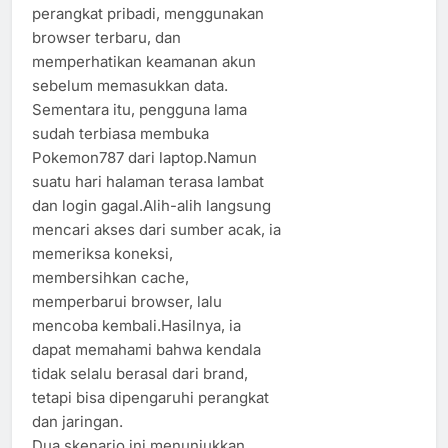
perangkat pribadi, menggunakan
browser terbaru, dan
memperhatikan keamanan akun
sebelum memasukkan data.
Sementara itu, pengguna lama
sudah terbiasa membuka
Pokemon787 dari laptop.Namun
suatu hari halaman terasa lambat
dan login gagal.Alih-alih langsung
mencari akses dari sumber acak, ia
memeriksa koneksi,
membersihkan cache,
memperbarui browser, lalu
mencoba kembali.Hasilnya, ia
dapat memahami bahwa kendala
tidak selalu berasal dari brand,
tetapi bisa dipengaruhi perangkat
dan jaringan.
Dua skenario ini menunjukkan