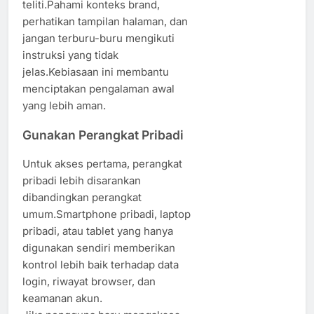
teliti.Pahami konteks brand,
perhatikan tampilan halaman, dan
jangan terburu-buru mengikuti
instruksi yang tidak
jelas.Kebiasaan ini membantu
menciptakan pengalaman awal
yang lebih aman.
Gunakan Perangkat Pribadi
Untuk akses pertama, perangkat
pribadi lebih disarankan
dibandingkan perangkat
umum.Smartphone pribadi, laptop
pribadi, atau tablet yang hanya
digunakan sendiri memberikan
kontrol lebih baik terhadap data
login, riwayat browser, dan
keamanan akun.