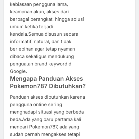
kebiasaan pengguna lama,
keamanan akun, akses dari
berbagai perangkat, hingga solusi
umum ketika terjadi
kendala.Semua disusun secara
informatif, natural, dan tidak
berlebihan agar tetap nyaman
dibaca sekaligus mendukung
penguatan brand keyword di
Google.
Mengapa Panduan Akses
Pokemon787 Dibutuhkan?
Panduan akses dibutuhkan karena
pengguna online sering
menghadapi situasi yang berbeda-
beda.Ada yang baru pertama kali
mencari Pokemon787, ada yang
sudah pernah mengakses tetapi