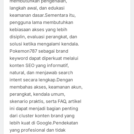
membutuhkan pengenalan,
langkah awal, dan edukasi
keamanan dasar.Sementara itu,
pengguna lama membutuhkan
kebiasaan akses yang lebih
disiplin, evaluasi perangkat, dan
solusi ketika mengalami kendala.
Pokemon787 sebagai brand
keyword dapat diperkuat melalui
konten SEO yang informatif,
natural, dan menjawab search
intent secara lengkap.Dengan
membahas akses, keamanan akun,
perangkat, kendala umum,
skenario praktis, serta FAQ, artikel
ini dapat menjadi bagian penting
dari cluster konten brand yang
lebih kuat di Google.Pendekatan
yang profesional dan tidak