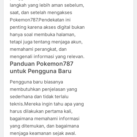
langkah yang lebih aman sebelum,
saat, dan setelah mengakses
Pokemon787.Pendekatan ini
penting karena akses digital bukan
hanya soal membuka halaman,
tetapi juga tentang menjaga akun,
memahami perangkat, dan
mengenali informasi yang relevan.
Panduan Pokemon787
untuk Pengguna Baru
Pengguna baru biasanya
membutuhkan penjelasan yang
sederhana dan tidak terlalu
teknis.Mereka ingin tahu apa yang
harus dilakukan pertama kali,
bagaimana memahami informasi
yang ditemukan, dan bagaimana
menjaga keamanan sejak awal.