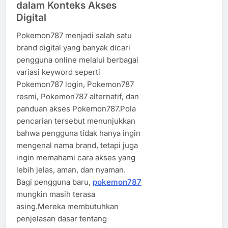
dalam Konteks Akses
Digital
Pokemon787 menjadi salah satu
brand digital yang banyak dicari
pengguna online melalui berbagai
variasi keyword seperti
Pokemon787 login, Pokemon787
resmi, Pokemon787 alternatif, dan
panduan akses Pokemon787.Pola
pencarian tersebut menunjukkan
bahwa pengguna tidak hanya ingin
mengenal nama brand, tetapi juga
ingin memahami cara akses yang
lebih jelas, aman, dan nyaman.
Bagi pengguna baru,
pokemon787
mungkin masih terasa
asing.Mereka membutuhkan
penjelasan dasar tentang