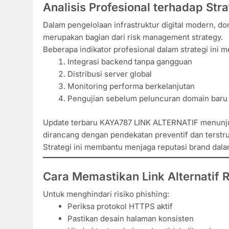
Analisis Profesional terhadap Stra
Dalam pengelolaan infrastruktur digital modern, dom
merupakan bagian dari risk management strategy.
Beberapa indikator profesional dalam strategi ini me
Integrasi backend tanpa gangguan
Distribusi server global
Monitoring performa berkelanjutan
Pengujian sebelum peluncuran domain baru
Update terbaru KAYA787 LINK ALTERNATIF menunj
dirancang dengan pendekatan preventif dan terstru
Strategi ini membantu menjaga reputasi brand dala
Cara Memastikan Link Alternatif 
Untuk menghindari risiko phishing:
Periksa protokol HTTPS aktif
Pastikan desain halaman konsisten