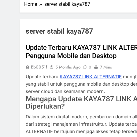
Home
server stabil kaya787
server stabil kaya787
Update Terbaru KAYA787 LINK ALTE
Pengguna Mobile dan Desktop
Bb0051f
5 Months Ago
0
7 Mins
Update terbaru
KAYA787 LINK ALTERNATIF
mengha
yang stabil untuk pengguna mobile dan desktop d
server cloud dan keamanan modern.
Mengapa Update KAYA787 LINK 
Diperlukan?
Dalam sistem digital modern, pembaruan domain alt
dari strategi manajemen infrastruktur. Update ter
ALTERNATIF bertujuan menjaga akses tetap tersedia