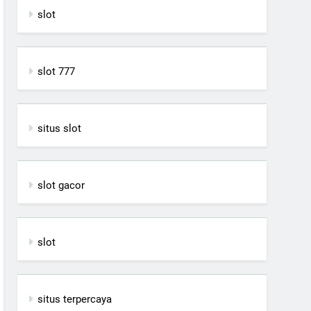
slot
slot 777
situs slot
slot gacor
slot
situs terpercaya