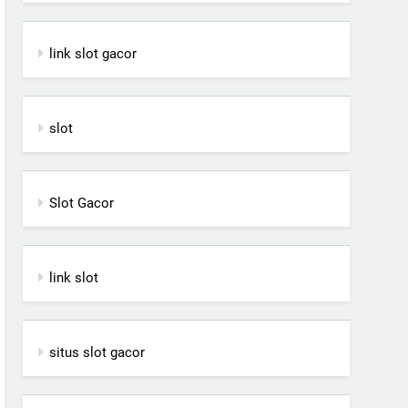
link slot gacor
slot
Slot Gacor
link slot
situs slot gacor