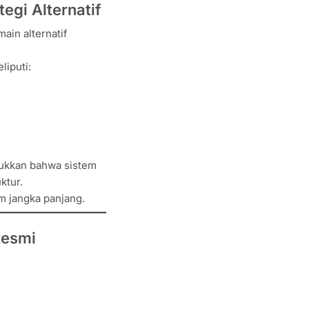
tegi Alternatif
ain alternatif
liputi:
ukkan bahwa sistem
ktur.
m jangka panjang.
Resmi