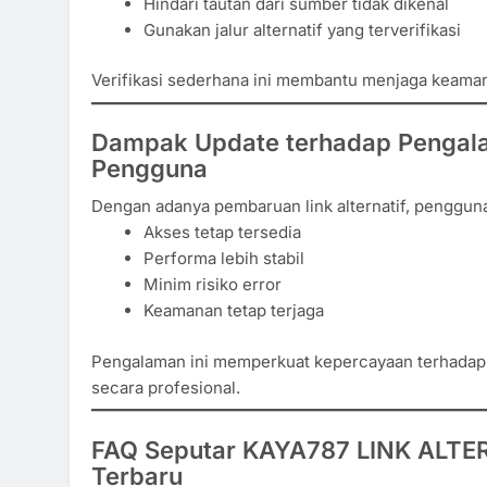
Hindari tautan dari sumber tidak dikenal
Gunakan jalur alternatif yang terverifikasi
Verifikasi sederhana ini membantu menjaga keama
Dampak Update terhadap Pengal
Pengguna
Dengan adanya pembaruan link alternatif, penggu
Akses tetap tersedia
Performa lebih stabil
Minim risiko error
Keamanan tetap terjaga
Pengalaman ini memperkuat kepercayaan terhadap 
secara profesional.
FAQ Seputar KAYA787 LINK ALTE
Terbaru