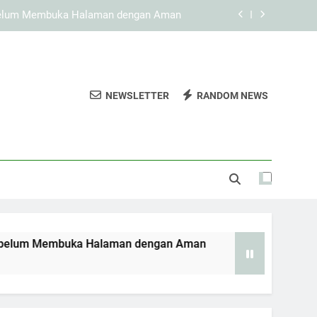
ebelum Membuka Halaman dengan Aman
erjalan Optimal di Berbagai Perangkat
endukung Akses di Berbagai Perangkat
NEWSLETTER
RANDOM NEWS
guna Android dan iPhone dengan Aman
ebelum Membuka Halaman dengan Aman
ore Locator.
erjalan Optimal di Berbagai Perangkat
endukung Akses di Berbagai Perangkat
mbuka Halaman dengan Aman
Panduan Memastikan Tampil
3 Weeks Ago