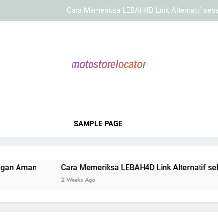
Cara Memeriksa LEBAH4D Link Alternatif s
Panduan Memastikan Tampilan KAYA787 Alternatif B
KAYA787 Alternatif untuk M
Panduan Memeriksa EDWINSLOT Link Alternatif untuk Peng
o Store Locator
Cara Memeriksa LEBAH4D Link Alternatif s
r Motor Terdekat Dan Temukan Pilihan Motor Terbaik Di Moto St
Panduan Memastikan Tampilan KAYA787 Alternatif B
SAMPLE PAGE
KAYA787 Alternatif untuk M
Cara Memeriksa LEBAH4D Link Alternatif sebelum Me
2 Weeks Ago