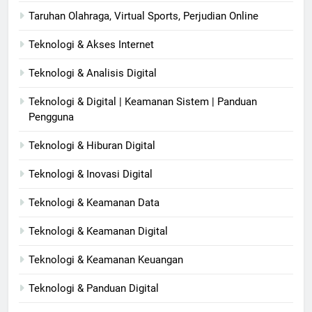
Taruhan Olahraga, Virtual Sports, Perjudian Online
Teknologi & Akses Internet
Teknologi & Analisis Digital
Teknologi & Digital | Keamanan Sistem | Panduan
Pengguna
Teknologi & Hiburan Digital
Teknologi & Inovasi Digital
Teknologi & Keamanan Data
Teknologi & Keamanan Digital
Teknologi & Keamanan Keuangan
Teknologi & Panduan Digital