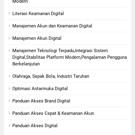
Modern
Literasi Keamanan Digital
Manajemen Akun dan Keamanan Digital
Manajemen Akun Digital
Manajemen Teknologi Terpadu,Integrasi Sistem
Digital,Stabilitas Platform Modern,Pengalaman Pengguna
Berkelanjutan
Olahraga, Sepak Bola, Industri Taruhan
Optimasi Antarmuka Digital
Panduan Akses Brand Digital
Panduan Akses Cepat & Keamanan Akun
Panduan Akses Digital