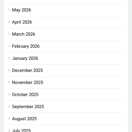
May 2026
April 2026
March 2026
February 2026
January 2026
December 2025
November 2025
October 2025
September 2025
August 2025
July 2025