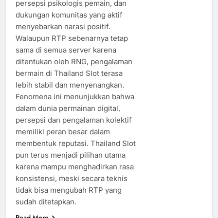
persepsi psikologis pemain, dan
dukungan komunitas yang aktif
menyebarkan narasi positif.
Walaupun RTP sebenarnya tetap
sama di semua server karena
ditentukan oleh RNG, pengalaman
bermain di Thailand Slot terasa
lebih stabil dan menyenangkan.
Fenomena ini menunjukkan bahwa
dalam dunia permainan digital,
persepsi dan pengalaman kolektif
memiliki peran besar dalam
membentuk reputasi. Thailand Slot
pun terus menjadi pilihan utama
karena mampu menghadirkan rasa
konsistensi, meski secara teknis
tidak bisa mengubah RTP yang
sudah ditetapkan.
Read More