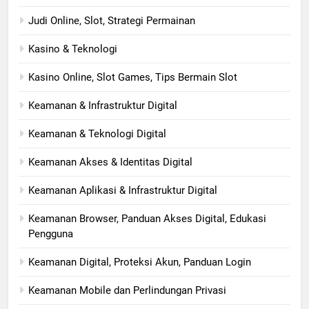
Judi Online, Slot, Strategi Permainan
Kasino & Teknologi
Kasino Online, Slot Games, Tips Bermain Slot
Keamanan & Infrastruktur Digital
Keamanan & Teknologi Digital
Keamanan Akses & Identitas Digital
Keamanan Aplikasi & Infrastruktur Digital
Keamanan Browser, Panduan Akses Digital, Edukasi
Pengguna
Keamanan Digital, Proteksi Akun, Panduan Login
Keamanan Mobile dan Perlindungan Privasi