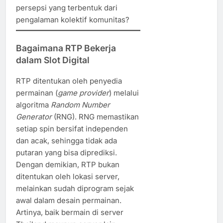
persepsi yang terbentuk dari
pengalaman kolektif komunitas?
Bagaimana RTP Bekerja
dalam Slot Digital
RTP ditentukan oleh penyedia
permainan (
game provider
) melalui
algoritma
Random Number
Generator
(RNG). RNG memastikan
setiap spin bersifat independen
dan acak, sehingga tidak ada
putaran yang bisa diprediksi.
Dengan demikian, RTP bukan
ditentukan oleh lokasi server,
melainkan sudah diprogram sejak
awal dalam desain permainan.
Artinya, baik bermain di server