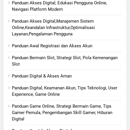
Panduan Akses Digital, Edukasi Pengguna Online,
Navigasi Platform Modern
Panduan Akses Digital,Manajemen Sistem
Online,Keandalan Infrastruktur,Optimalisasi
Layanan,Pengalaman Pengguna
Panduan Awal Registrasi dan Akses Akun
Panduan Bermain Slot, Strategi Slot, Pola Kemenangan
Slot
Panduan Digital & Akses Aman
Panduan Digital, Keamanan Akun, Tips Teknologi, User
Experience, Game Online
Panduan Game Online, Strategi Bermain Game, Tips
Gamer Pemula, Pengembangan Skill Gamer, Hiburan
Digital