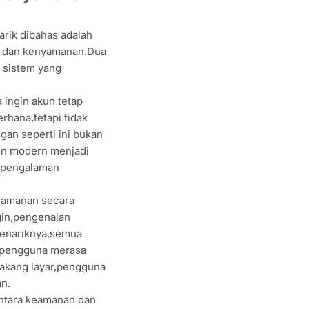
arik dibahas adalah
n dan kenyamanan.Dua
m sistem yang
 ingin akun tetap
rhana,tetapi tidak
gan seperti ini bukan
gin modern menjadi
si pengalaman
keamanan secara
gin,pengenalan
Menariknya,semua
 pengguna merasa
elakang layar,pengguna
n.
antara keamanan dan