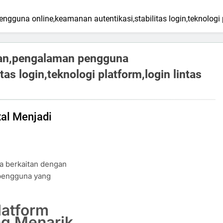
ngguna online,keamanan autentikasi,stabilitas login,teknologi
aman,pengalaman pengguna
tas login,teknologi platform,login lintas
al Menjadi
na berkaitan dengan
pengguna yang
latform
ng Menarik