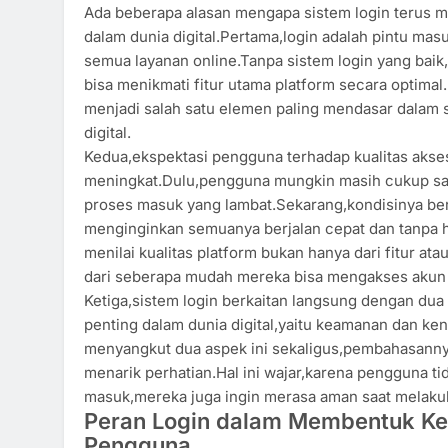
Ada beberapa alasan mengapa sistem login terus m
dalam dunia digital.Pertama,login adalah pintu mas
semua layanan online.Tanpa sistem login yang baik
bisa menikmati fitur utama platform secara optimal
menjadi salah satu elemen paling mendasar dalam 
digital.
Kedua,ekspektasi pengguna terhadap kualitas akse
meningkat.Dulu,pengguna mungkin masih cukup s
proses masuk yang lambat.Sekarang,kondisinya b
menginginkan semuanya berjalan cepat dan tanpa
menilai kualitas platform bukan hanya dari fitur atau
dari seberapa mudah mereka bisa mengakses akun 
Ketiga,sistem login berkaitan langsung dengan dua
penting dalam dunia digital,yaitu keamanan dan ke
menyangkut dua aspek ini sekaligus,pembahasanny
menarik perhatian.Hal ini wajar,karena pengguna ti
masuk,mereka juga ingin merasa aman saat melaku
Peran Login dalam Membentuk K
Pengguna