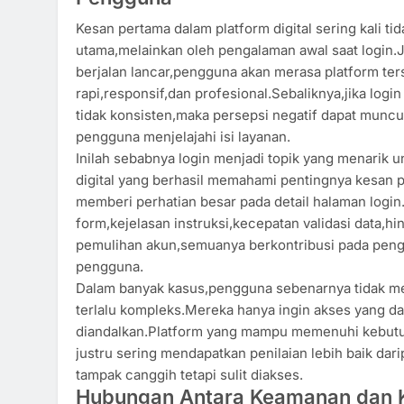
Kesan pertama dalam platform digital sering kali tid
utama,melainkan oleh pengalaman awal saat login.
berjalan lancar,pengguna akan merasa platform ter
rapi,responsif,dan profesional.Sebaliknya,jika login
tidak konsisten,maka persepsi negatif dapat munc
pengguna menjelajahi isi layanan.
Inilah sebabnya login menjadi topik yang menarik u
digital yang berhasil memahami pentingnya kesan 
memberi perhatian besar pada detail halaman login.M
form,kejelasan instruksi,kecepatan validasi data,
pemulihan akun,semuanya berkontribusi pada pen
pengguna.
Dalam banyak kasus,pengguna sebenarnya tidak m
terlalu kompleks.Mereka hanya ingin akses yang da
diandalkan.Platform yang mampu memenuhi kebutu
justru sering mendapatkan penilaian lebih baik dar
tampak canggih tetapi sulit diakses.
Hubungan Antara Keamanan dan