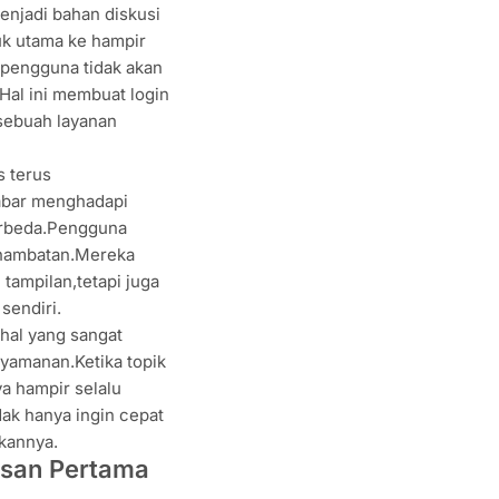
enjadi bahan diskusi
uk utama ke hampir
,pengguna tidak akan
.Hal ini membuat login
sebuah layanan
s terus
abar menghadapi
erbeda.Pengguna
 hambatan.Mereka
 tampilan,tetapi juga
sendiri.
 hal yang sangat
nyamanan.Ketika topik
a hampir selalu
dak hanya ingin cepat
kannya.
esan Pertama