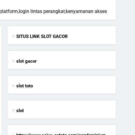
 platform,login lintas perangkat,kenyamanan akses
SITUS LINK SLOT GACOR
slot gacor
slot toto
slot