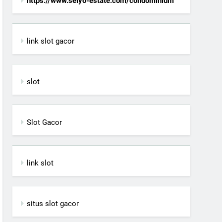
https://www.seiyo-estate.com/condominium
link slot gacor
slot
Slot Gacor
link slot
situs slot gacor