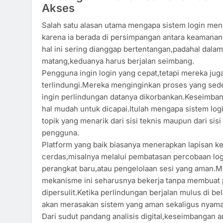
Akses
Salah satu alasan utama mengapa sistem login men
karena ia berada di persimpangan antara keamana
hal ini sering dianggap bertentangan,padahal dala
matang,keduanya harus berjalan seimbang.
Pengguna ingin login yang cepat,tetapi mereka juga
terlindungi.Mereka menginginkan proses yang sede
ingin perlindungan datanya dikorbankan.Keseimban
hal mudah untuk dicapai.Itulah mengapa sistem lo
topik yang menarik dari sisi teknis maupun dari si
pengguna.
Platform yang baik biasanya menerapkan lapisan 
cerdas,misalnya melalui pembatasan percobaan lo
perangkat baru,atau pengelolaan sesi yang aman.
mekanisme ini seharusnya bekerja tanpa membuat
dipersulit.Ketika perlindungan berjalan mulus di b
akan merasakan sistem yang aman sekaligus nyama
Dari sudut pandang analisis digital,keseimbangan 