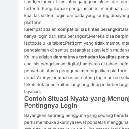
sandi,error verifikasi,atau gangguan akses dari per
tertentu.Pengalaman-pengalaman ini membuat oran
kualitas sistem login daripada yang sering dibayan
platform.
Keempat adalah
kompatibilitas lintas perangkat
.Ha
hanya login dari satu perangkat.Mereka bisa berpin
laptop,lalu ke tablet.Platform yang tidak mampu me
pengalaman di semua perangkat akan lebih mudah 
Kelima adalah
dampaknya terhadap loyalitas pen
analisis pengalaman digital,hambatan di tahap login
penyebab utama pengguna meninggalkan platform 
cepat.Artinya,pembahasan tentang login bukan seka
teknis,tetapi berkaitan langsung dengan keberlan
layanan.
Contoh Situasi Nyata yang Menun
Pentingnya Login
Bayangkan seorang pengguna yang sedang berada 
perlu membuka akunnya lewat ponsel.Ia menggunak