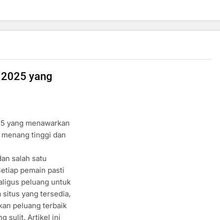
i 2025 yang
025 yang menawarkan
g menang tinggi dan
dan salah satu
Setiap pemain pasti
ligus peluang untuk
situs yang tersedia,
kan peluang terbaik
sulit. Artikel ini