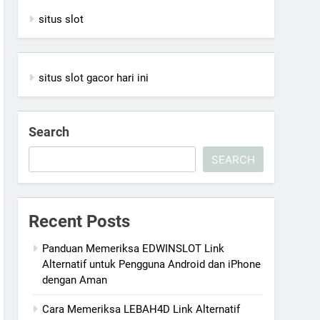
situs slot
situs slot gacor hari ini
Search
SEARCH
Recent Posts
Panduan Memeriksa EDWINSLOT Link
Alternatif untuk Pengguna Android dan iPhone
dengan Aman
Cara Memeriksa LEBAH4D Link Alternatif