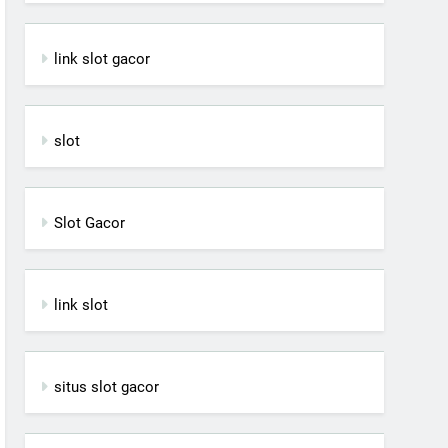
link slot gacor
slot
Slot Gacor
link slot
situs slot gacor