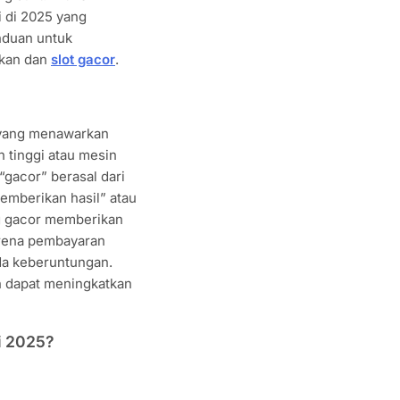
i di 2025 yang
nduan untuk
kan dan
slot gacor
.
n yang menawarkan
 tinggi atau mesin
“gacor” berasal dari
memberikan hasil” atau
g gacor memberikan
arena pembayaran
ada keberuntungan.
n dapat meningkatkan
i 2025?