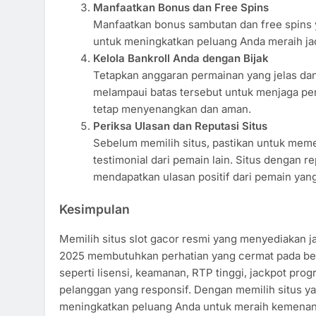
Manfaatkan Bonus dan Free Spins
Manfaatkan bonus sambutan dan free spins y
untuk meningkatkan peluang Anda meraih ja
Kelola Bankroll Anda dengan Bijak
Tetapkan anggaran permainan yang jelas dan
melampaui batas tersebut untuk menjaga p
tetap menyenangkan dan aman.
Periksa Ulasan dan Reputasi Situs
Sebelum memilih situs, pastikan untuk meme
testimonial dari pemain lain. Situs dengan re
mendapatkan ulasan positif dari pemain yan
Kesimpulan
Memilih situs slot gacor resmi yang menyediakan ja
2025 membutuhkan perhatian yang cermat pada ber
seperti lisensi, keamanan, RTP tinggi, jackpot progr
pelanggan yang responsif. Dengan memilih situs ya
meningkatkan peluang Anda untuk meraih kemenan