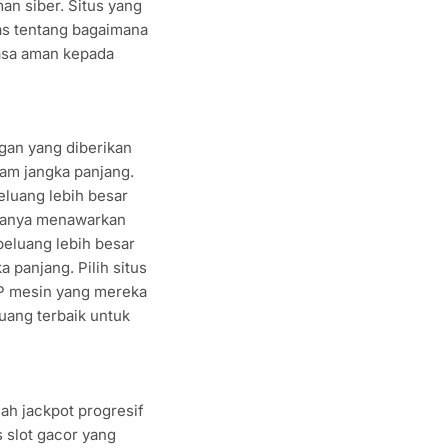
an siber. Situs yang
las tentang bagaimana
rasa aman kepada
gan yang diberikan
lam jangka panjang.
luang lebih besar
asanya menawarkan
eluang lebih besar
panjang. Pilih situs
P mesin yang mereka
uang terbaik untuk
lah jackpot progresif
 slot gacor yang