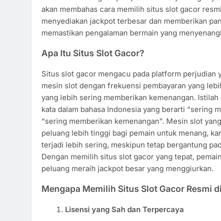
akan membahas cara memilih situs slot gacor resm
menyediakan jackpot terbesar dan memberikan pa
memastikan pengalaman bermain yang menyenang
Apa Itu Situs Slot Gacor?
Situs slot gacor mengacu pada platform perjudia
mesin slot dengan frekuensi pembayaran yang lebih
yang lebih sering memberikan kemenangan. Istilah 
kata dalam bahasa Indonesia yang berarti “sering 
“sering memberikan kemenangan”. Mesin slot yan
peluang lebih tinggi bagi pemain untuk menang, k
terjadi lebih sering, meskipun tetap bergantung p
Dengan memilih situs slot gacor yang tepat, pemai
peluang meraih jackpot besar yang menggiurkan.
Mengapa Memilih Situs Slot Gacor Resmi d
Lisensi yang Sah dan Terpercaya