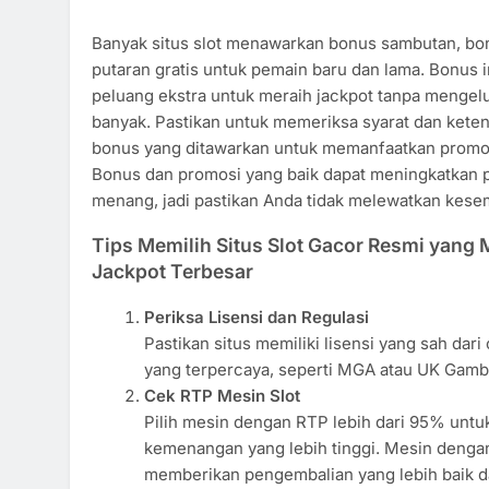
Banyak situs slot menawarkan bonus sambutan, bon
putaran gratis untuk pemain baru dan lama. Bonus 
peluang ekstra untuk meraih jackpot tanpa mengel
banyak. Pastikan untuk memeriksa syarat dan keten
bonus yang ditawarkan untuk memanfaatkan promos
Bonus dan promosi yang baik dapat meningkatkan 
menang, jadi pastikan Anda tidak melewatkan kesem
Tips Memilih Situs Slot Gacor Resmi yang
Jackpot Terbesar
Periksa Lisensi dan Regulasi
Pastikan situs memiliki lisensi yang sah dari 
yang terpercaya, seperti MGA atau UK Gamb
Cek RTP Mesin Slot
Pilih mesin dengan RTP lebih dari 95% untu
kemenangan yang lebih tinggi. Mesin dengan
memberikan pengembalian yang lebih baik d