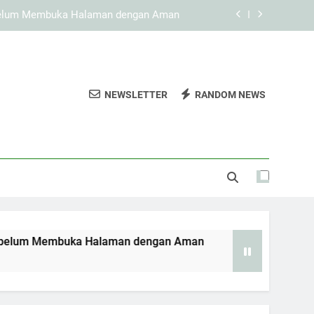
ebelum Membuka Halaman dengan Aman
erjalan Optimal di Berbagai Perangkat
endukung Akses di Berbagai Perangkat
NEWSLETTER
RANDOM NEWS
guna Android dan iPhone dengan Aman
ebelum Membuka Halaman dengan Aman
ore Locator.
erjalan Optimal di Berbagai Perangkat
endukung Akses di Berbagai Perangkat
mbuka Halaman dengan Aman
Panduan Memastikan Tampil
3 Weeks Ago