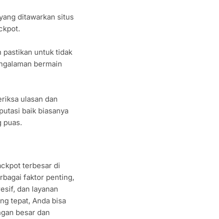
ang ditawarkan situs
ckpot.
 pastikan untuk tidak
engalaman bermain
riksa ulasan dan
putasi baik biasanya
g puas.
ckpot terbesar di
bagai faktor penting,
esif, dan layanan
ng tepat, Anda bisa
gan besar dan