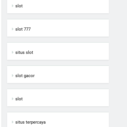
slot
slot 777
situs slot
slot gacor
slot
situs terpercaya