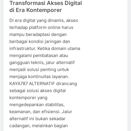
Transformasi Akses Digital
di Era Kontemporer
Di era digital yang dinamis, akses
terhadap platform online harus
mampu beradaptasi dengan
berbagai kondisi jaringan dan
infrastruktur. Ketika domain utama
mengalami pembatasan atau
gangguan teknis, jalur alternatif
menjadi solusi penting untuk
menjaga kontinuitas layanan.
KAYA787 ALTERNATIF dirancang
sebagai solusi akses digital
kontemporer yang
mengedepankan stabilitas,
keamanan, dan efisiensi. Jalur
alternatif ini bukan sekadar
cadangan, melainkan bagian