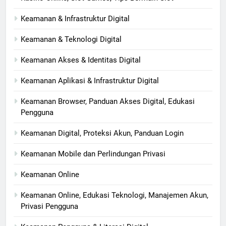
Keamanan & Infrastruktur Digital
Keamanan & Teknologi Digital
Keamanan Akses & Identitas Digital
Keamanan Aplikasi & Infrastruktur Digital
Keamanan Browser, Panduan Akses Digital, Edukasi
Pengguna
Keamanan Digital, Proteksi Akun, Panduan Login
Keamanan Mobile dan Perlindungan Privasi
Keamanan Online
Keamanan Online, Edukasi Teknologi, Manajemen Akun,
Privasi Pengguna