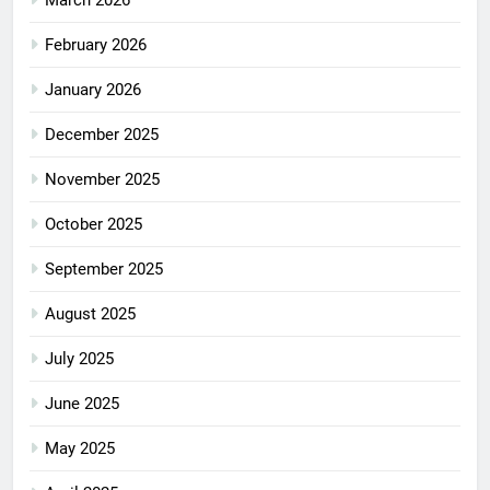
February 2026
January 2026
December 2025
November 2025
October 2025
September 2025
August 2025
July 2025
June 2025
May 2025