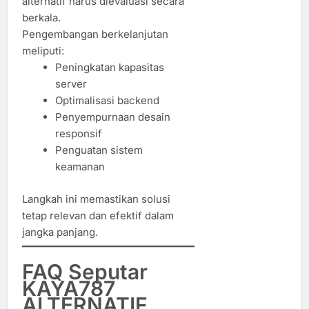
alternatif harus dievaluasi secara
berkala.
Pengembangan berkelanjutan
meliputi:
Peningkatan kapasitas
server
Optimalisasi backend
Penyempurnaan desain
responsif
Penguatan sistem
keamanan
Langkah ini memastikan solusi
tetap relevan dan efektif dalam
jangka panjang.
FAQ Seputar
KAYA787
ALTERNATIF