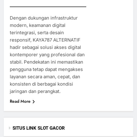
Dengan dukungan infrastruktur
modern, keamanan digital
terintegrasi, serta desain
responsif, KAYA787 ALTERNATIF
hadir sebagai solusi akses digital
kontemporer yang profesional dan
stabil. Pendekatan ini memastikan
pengguna tetap dapat mengakses
layanan secara aman, cepat, dan
konsisten di berbagai kondisi
jaringan dan perangkat.
Read More
SITUS LINK SLOT GACOR