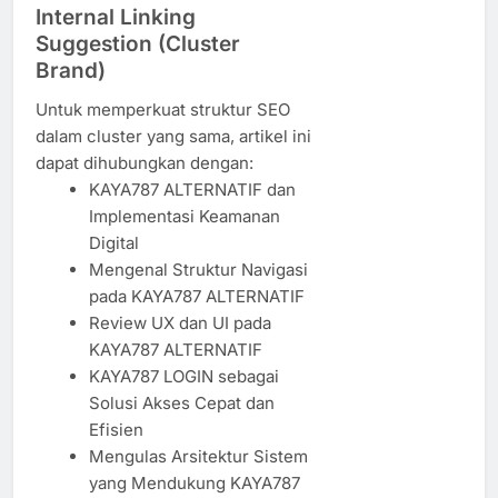
Internal Linking
Suggestion (Cluster
Brand)
Untuk memperkuat struktur SEO
dalam cluster yang sama, artikel ini
dapat dihubungkan dengan:
KAYA787 ALTERNATIF dan
Implementasi Keamanan
Digital
Mengenal Struktur Navigasi
pada KAYA787 ALTERNATIF
Review UX dan UI pada
KAYA787 ALTERNATIF
KAYA787 LOGIN sebagai
Solusi Akses Cepat dan
Efisien
Mengulas Arsitektur Sistem
yang Mendukung KAYA787