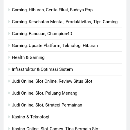
Gaming, Hiburan, Cerita Fiksi, Budaya Pop
Gaming, Kesehatan Mental, Produktivitas, Tips Gaming
Gaming, Panduan, Champion4D
Gaming, Update Platform, Teknologi Hiburan
Health & Gaming
Infrastruktur & Optimasi Sistem
Judi Online, Slot Online, Review Situs Slot
Judi Online, Slot, Peluang Menang
Judi Online, Slot, Strategi Permainan
Kasino & Teknologi
Kasino Online, Slot Games, Tips Bermain Slot