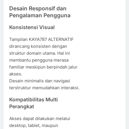
Desain Responsif dan
Pengalaman Pengguna
Konsistensi Visual
Tampilan KAYA787 ALTERNATIF
dirancang konsisten dengan
struktur domain utama. Hal ini
membantu pengguna merasa
familiar meskipun berpindah jalur
akses.
Desain minimalis dan navigasi
terstruktur memudahkan interaksi.
Kompatibilitas Multi
Perangkat
Akses dapat dilakukan melalui
desktop, tablet, maupun