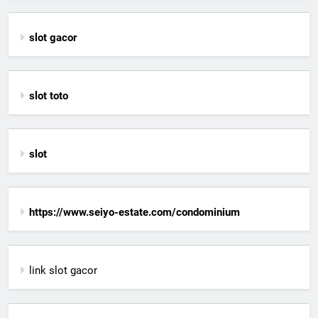
slot gacor
slot toto
slot
https://www.seiyo-estate.com/condominium
link slot gacor