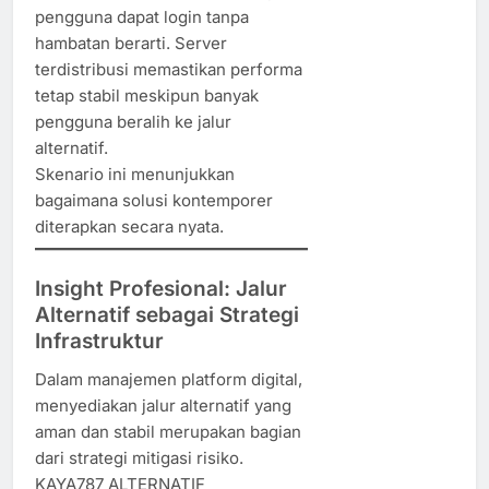
pengguna dapat login tanpa
hambatan berarti. Server
terdistribusi memastikan performa
tetap stabil meskipun banyak
pengguna beralih ke jalur
alternatif.
Skenario ini menunjukkan
bagaimana solusi kontemporer
diterapkan secara nyata.
Insight Profesional: Jalur
Alternatif sebagai Strategi
Infrastruktur
Dalam manajemen platform digital,
menyediakan jalur alternatif yang
aman dan stabil merupakan bagian
dari strategi mitigasi risiko.
KAYA787 ALTERNATIF