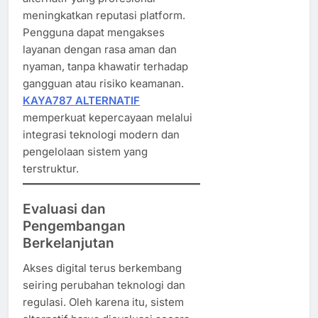
meningkatkan reputasi platform.
Pengguna dapat mengakses
layanan dengan rasa aman dan
nyaman, tanpa khawatir terhadap
gangguan atau risiko keamanan.
KAYA787 ALTERNATIF
memperkuat kepercayaan melalui
integrasi teknologi modern dan
pengelolaan sistem yang
terstruktur.
Evaluasi dan
Pengembangan
Berkelanjutan
Akses digital terus berkembang
seiring perubahan teknologi dan
regulasi. Oleh karena itu, sistem