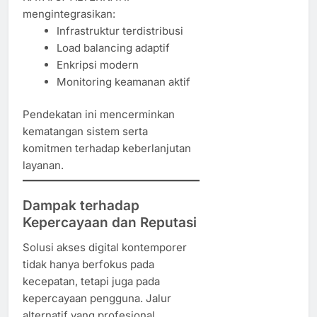
mengintegrasikan:
Infrastruktur terdistribusi
Load balancing adaptif
Enkripsi modern
Monitoring keamanan aktif
Pendekatan ini mencerminkan
kematangan sistem serta
komitmen terhadap keberlanjutan
layanan.
Dampak terhadap
Kepercayaan dan Reputasi
Solusi akses digital kontemporer
tidak hanya berfokus pada
kecepatan, tetapi juga pada
kepercayaan pengguna. Jalur
alternatif yang profesional