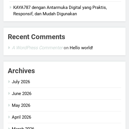
KAYA787 dengan Antarmuka Digital yang Praktis,
Responsif, dan Mudah Digunakan
Recent Comments
A WordPress Commenter
on
Hello world!
Archives
July 2026
June 2026
May 2026
April 2026
March 2026