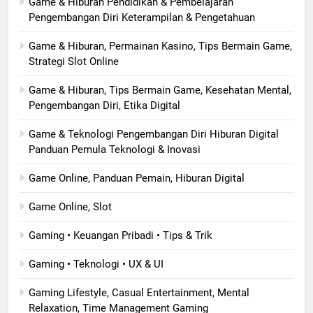
Game & Hiburan Pendidikan & Pembelajaran
Pengembangan Diri Keterampilan & Pengetahuan
Game & Hiburan, Permainan Kasino, Tips Bermain Game,
Strategi Slot Online
Game & Hiburan, Tips Bermain Game, Kesehatan Mental,
Pengembangan Diri, Etika Digital
Game & Teknologi Pengembangan Diri Hiburan Digital
Panduan Pemula Teknologi & Inovasi
Game Online, Panduan Pemain, Hiburan Digital
Game Online, Slot
Gaming • Keuangan Pribadi • Tips & Trik
Gaming • Teknologi • UX & UI
Gaming Lifestyle, Casual Entertainment, Mental
Relaxation, Time Management Gaming