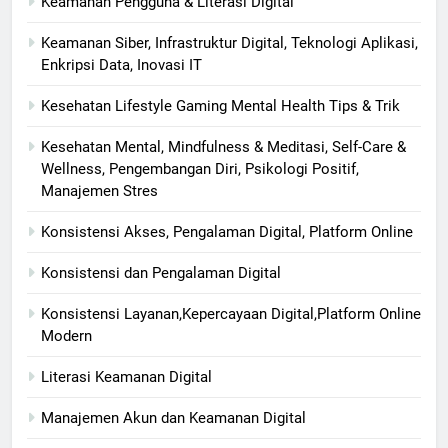
Keamanan Pengguna & Literasi Digital
Keamanan Siber, Infrastruktur Digital, Teknologi Aplikasi,
Enkripsi Data, Inovasi IT
Kesehatan Lifestyle Gaming Mental Health Tips & Trik
Kesehatan Mental, Mindfulness & Meditasi, Self-Care &
Wellness, Pengembangan Diri, Psikologi Positif,
Manajemen Stres
Konsistensi Akses, Pengalaman Digital, Platform Online
Konsistensi dan Pengalaman Digital
Konsistensi Layanan,Kepercayaan Digital,Platform Online
Modern
Literasi Keamanan Digital
Manajemen Akun dan Keamanan Digital