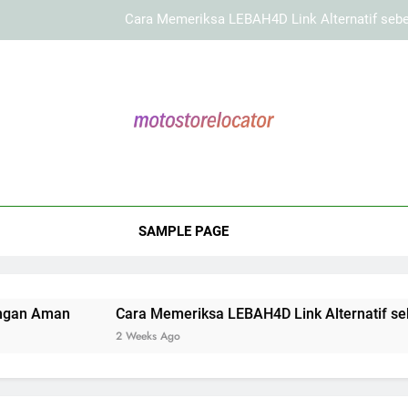
Cara Memeriksa LEBAH4D Link Alternatif s
Panduan Memastikan Tampilan KAYA787 Alternatif B
KAYA787 Alternatif untuk M
Panduan Memeriksa EDWINSLOT Link Alternatif untuk Peng
o Store Locator
Cara Memeriksa LEBAH4D Link Alternatif s
r Motor Terdekat Dan Temukan Pilihan Motor Terbaik Di Moto St
Panduan Memastikan Tampilan KAYA787 Alternatif B
SAMPLE PAGE
KAYA787 Alternatif untuk M
Cara Memeriksa LEBAH4D Link Alternatif sebelum Me
2 Weeks Ago