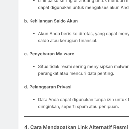
Link palsu sering dirancang untuk mencuri i
dapat digunakan untuk mengakses akun Anda 
b. Kehilangan Saldo Akun
Akun Anda berisiko diretas, yang dapat men
saldo atau kerugian finansial.
c. Penyebaran Malware
Situs tidak resmi sering menyisipkan malwa
perangkat atau mencuri data penting.
d. Pelanggaran Privasi
Data Anda dapat digunakan tanpa izin untuk 
diinginkan, seperti spam atau penipuan.
4. Cara Mendapatkan Link Alternatif Resm