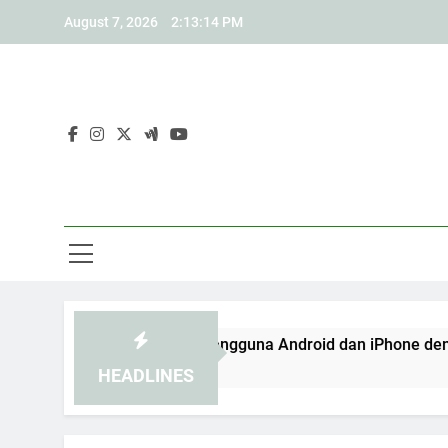
Skip
August 7, 2026
2:13:15 PM
to
content
Mot
Cari Deale
ternatif untuk Pengguna Android dan iPhone dengan Aman
HEADLINES