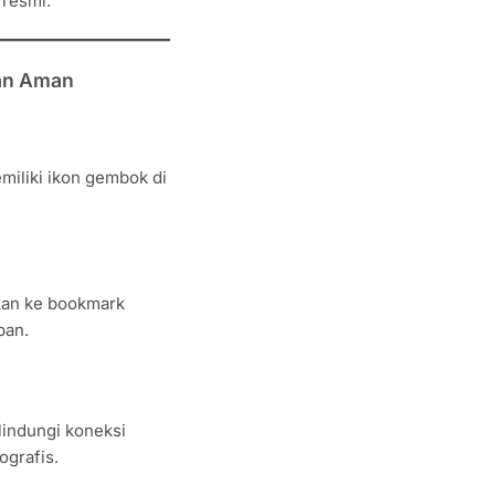
 resmi.
gan Aman
iliki ikon gembok di
hkan ke bookmark
pan.
lindungi koneksi
grafis.