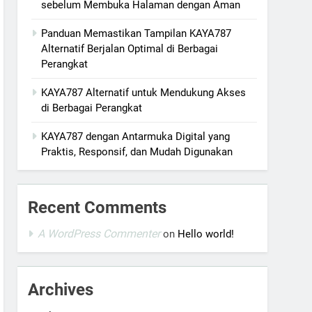
sebelum Membuka Halaman dengan Aman
Panduan Memastikan Tampilan KAYA787
Alternatif Berjalan Optimal di Berbagai
Perangkat
KAYA787 Alternatif untuk Mendukung Akses
di Berbagai Perangkat
KAYA787 dengan Antarmuka Digital yang
Praktis, Responsif, dan Mudah Digunakan
Recent Comments
A WordPress Commenter
on
Hello world!
Archives