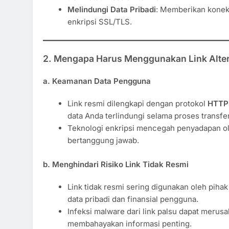
Melindungi Data Pribadi
: Memberikan konek
enkripsi SSL/TLS.
2. Mengapa Harus Menggunakan Link Alter
a. Keamanan Data Pengguna
Link resmi dilengkapi dengan protokol
HTTP
data Anda terlindungi selama proses transfer
Teknologi enkripsi mencegah penyadapan ol
bertanggung jawab.
b. Menghindari Risiko Link Tidak Resmi
Link tidak resmi sering digunakan oleh piha
data pribadi dan finansial pengguna.
Infeksi malware dari link palsu dapat merus
membahayakan informasi penting.