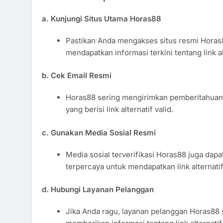
a. Kunjungi Situs Utama Horas88
Pastikan Anda mengakses situs resmi Horas
mendapatkan informasi terkini tentang link al
b. Cek Email Resmi
Horas88 sering mengirimkan pemberitahuan 
yang berisi link alternatif valid.
c. Gunakan Media Sosial Resmi
Media sosial terverifikasi Horas88 juga dap
terpercaya untuk mendapatkan link alternatif
d. Hubungi Layanan Pelanggan
Jika Anda ragu, layanan pelanggan Horas88 s