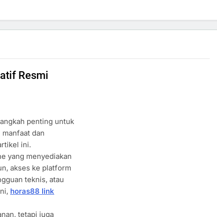
atif Resmi
langkah penting untuk
 manfaat dan
tikel ini.
ine yang menyediakan
, akses ke platform
ngguan teknis, atau
ni,
horas88 link
an, tetapi juga