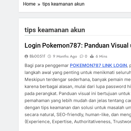
Home
tips keamanan akun
tips keamanan akun
Login Pokemon787: Panduan Visual 
Bb0051f
9 Months Ago
0
6 Mins
Bagi para penggemar
POKEMON787 LINK LOGIN
, 
langkah awal yang penting untuk menikmati seluruh 
Meskipun terdengar sederhana, banyak pemain men
karena berbagai alasan, mulai dari lupa password h
pada perangkat. Panduan visual ini bertujuan untu
pemahaman yang lebih mudah dan jelas tentang cara
dengan tips keamanan dan solusi untuk masalah umum
secara natural, SEO-friendly, human-like, dan meng
(Experience, Expertise, Authoritativeness, Trustwor