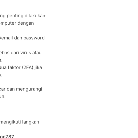
ng penting dilakukan:
omputer dengan
/email dan password
bas dari virus atau
.
ua faktor (2FA) jika
.
ncar dan mengurangi
un.
mengikuti langkah-
mon787