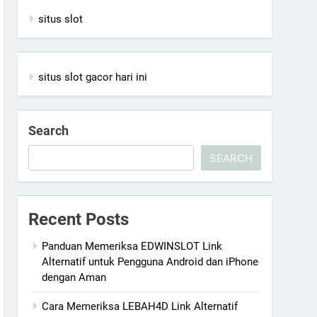
situs slot
situs slot gacor hari ini
Search
SEARCH
Recent Posts
Panduan Memeriksa EDWINSLOT Link
Alternatif untuk Pengguna Android dan iPhone
dengan Aman
Cara Memeriksa LEBAH4D Link Alternatif