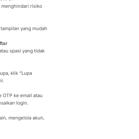
menghindari risiko
n tampilan yang mudah
tar
atau spasi yang tidak
upa, klik “Lupa
i.
e OTP ke email atau
saikan login.
ain, mengelola akun,