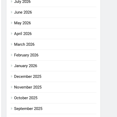
July 2026
June 2026
May 2026
April 2026
March 2026
February 2026
January 2026
December 2025
November 2025
October 2025
September 2025