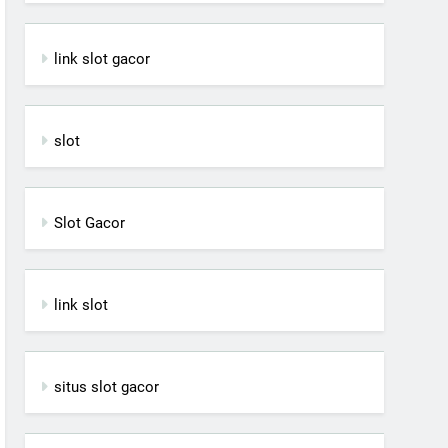
link slot gacor
slot
Slot Gacor
link slot
situs slot gacor