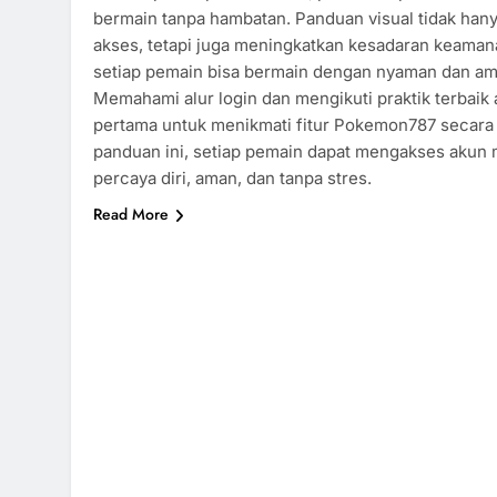
bermain tanpa hambatan. Panduan visual tidak ha
akses, tetapi juga meningkatkan kesadaran keaman
setiap pemain bisa bermain dengan nyaman dan am
Memahami alur login dan mengikuti praktik terbaik
pertama untuk menikmati fitur Pokemon787 secara
panduan ini, setiap pemain dapat mengakses akun
percaya diri, aman, dan tanpa stres.
Read More