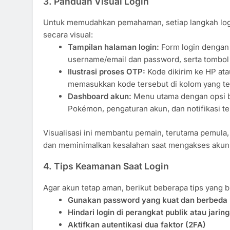
3. Panduan Visual Login
Untuk memudahkan pemahaman, setiap langkah log
secara visual:
Tampilan halaman login:
Form login dengan
username/email dan password, serta tombol 
Ilustrasi proses OTP:
Kode dikirim ke HP ata
memasukkan kode tersebut di kolom yang te
Dashboard akun:
Menu utama dengan opsi b
Pokémon, pengaturan akun, dan notifikasi te
Visualisasi ini membantu pemain, terutama pemula
dan meminimalkan kesalahan saat mengakses akun
4. Tips Keamanan Saat Login
Agar akun tetap aman, berikut beberapa tips yang b
Gunakan password yang kuat dan berbeda 
Hindari login di perangkat publik atau jari
Aktifkan autentikasi dua faktor (2FA)