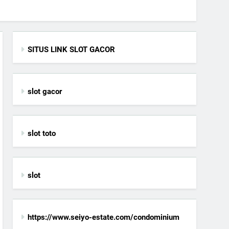
SITUS LINK SLOT GACOR
slot gacor
slot toto
slot
https://www.seiyo-estate.com/condominium