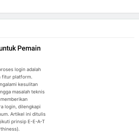
untuk Pemain
proses login adalah
fitur platform.
galami kesulitan
ingga masalah teknis
k memberikan
 login, dilengkapi
. Artikel ini ditulis
ikuti prinsip E-E-A-T
thiness).