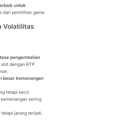
terbaik untuk
ai dari pemilihan game
 Volatilitas
tase pengembalian
ih slot dengan RTP
sar.
an besar kemenangan
 tetapi kecil.
 kemenangan sering
tapi jarang terjadi.