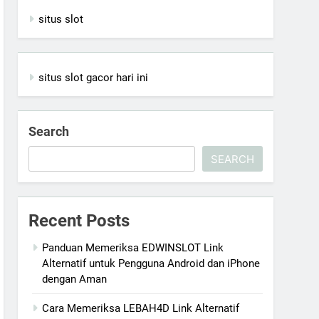
situs slot
situs slot gacor hari ini
Search
SEARCH
Recent Posts
Panduan Memeriksa EDWINSLOT Link
Alternatif untuk Pengguna Android dan iPhone
dengan Aman
Cara Memeriksa LEBAH4D Link Alternatif