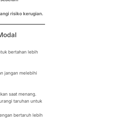
gi risiko kerugian.
Modal
tuk bertahan lebih
n jangan melebihi
tkan saat menang.
urangi taruhan untuk
engan bertaruh lebih