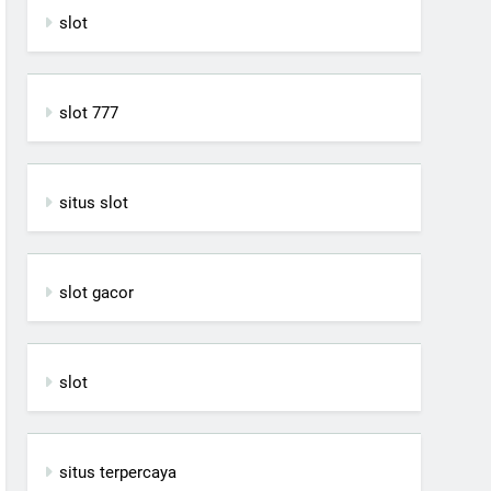
slot
slot 777
situs slot
slot gacor
slot
situs terpercaya