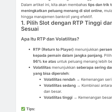
Dalam artikel ini, kita akan membahas
tips dan trik 
meningkatkan peluang menang di slot online
, mul
hingga manajemen bankroll yang efektif.
1. Pilih Slot dengan RTP Tinggi dan
Sesuai
Apa Itu RTP dan Volatilitas?
RTP (Return to Player)
menunjukkan
persen
kepada pemain dalam jangka panjang
. Pil
96% ke atas
untuk peluang menang lebih be
Volatilitas
menunjukkan
seberapa sering d
yang bisa diperoleh
:
Volatilitas rendah
→ Kemenangan sering
Volatilitas sedang
→ Kombinasi antara
dan besar.
Volatilitas tinggi
→ Kemenangan besar te
Tips: