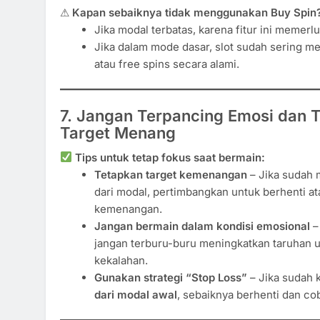
⚠
Kapan sebaiknya tidak menggunakan Buy Spin
Jika modal terbatas, karena fitur ini memerl
Jika dalam mode dasar, slot sudah sering m
atau free spins secara alami.
7. Jangan Terpancing Emosi dan 
Target Menang
Tips untuk tetap fokus saat bermain:
Tetapkan target kemenangan
– Jika sudah m
dari modal, pertimbangkan untuk berhenti at
kemenangan.
Jangan bermain dalam kondisi emosional
–
jangan terburu-buru meningkatkan taruhan 
kekalahan.
Gunakan strategi “Stop Loss”
– Jika sudah 
dari modal awal
, sebaiknya berhenti dan cob