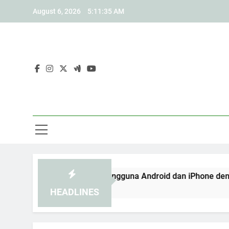
Skip
August 6, 2026
5:11:36 AM
to
content
Mot
Cari Deale
ternatif untuk Pengguna Android dan iPhone dengan Aman
HEADLINES