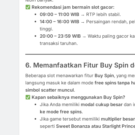
Rekomendasi jam bermain slot gacor:
09:00 – 11:00 WIB
→ RTP lebih stabil.
14:00 – 16:00 WIB
→ Persaingan rendah, pel
tinggi.
20:00 – 23:59 WIB
→ Waktu paling gacor ka
transaksi taruhan.
6. Memanfaatkan Fitur Buy Spin d
Beberapa slot menawarkan fitur
Buy Spin
, yang m
langsung masuk ke dalam mode
free spins tanpa 
simbol scatter muncul
.
Kapan sebaiknya menggunakan Buy Spin?
Jika Anda memiliki
modal cukup besar
dan i
ke mode free spins
.
Jika game tersebut memiliki
multiplier besa
seperti
Sweet Bonanza atau Starlight Princ