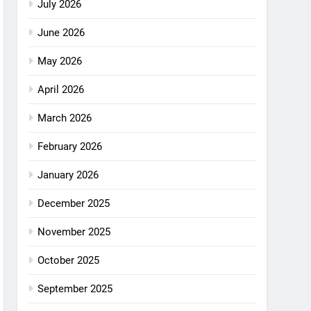
July 2026
June 2026
May 2026
April 2026
March 2026
February 2026
January 2026
December 2025
November 2025
October 2025
September 2025