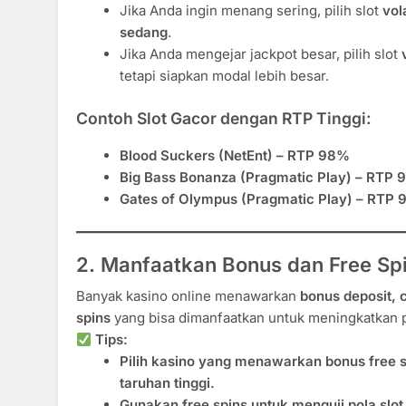
Jika Anda ingin menang sering, pilih slot
vol
sedang
.
Jika Anda mengejar jackpot besar, pilih slot
tetapi siapkan modal lebih besar.
Contoh Slot Gacor dengan RTP Tinggi:
Blood Suckers (NetEnt) – RTP 98%
Big Bass Bonanza (Pragmatic Play) – RTP 
Gates of Olympus (Pragmatic Play) – RTP
2. Manfaatkan Bonus dan Free Sp
Banyak kasino online menawarkan
bonus deposit, 
spins
yang bisa dimanfaatkan untuk meningkatkan
Tips:
Pilih kasino yang menawarkan bonus free s
taruhan tinggi.
Gunakan free spins untuk menguji pola slo