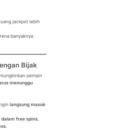
uang jackpot lebih
rena banyaknya
engan Bijak
emungkinkan pemain
harus menunggu
ngin
langsung masuk
r dalam free spins
,
ess
.