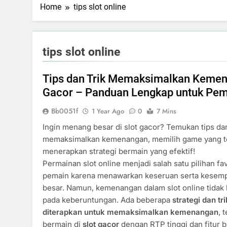
Home
tips slot online
tips slot online
Tips dan Trik Memaksimalkan Kemena
Gacor – Panduan Lengkap untuk Pem
Bb0051f
1 Year Ago
0
7 Mins
Ingin menang besar di slot gacor? Temukan tips dan
memaksimalkan kemenangan, memilih game yang te
menerapkan strategi bermain yang efektif!
Permainan slot online menjadi salah satu pilihan fa
pemain karena menawarkan keseruan serta kesem
besar. Namun, kemenangan dalam slot online tidak
pada keberuntungan. Ada beberapa
strategi dan tr
diterapkan untuk memaksimalkan kemenangan
, 
bermain di
slot gacor
dengan RTP tinggi dan fitur 