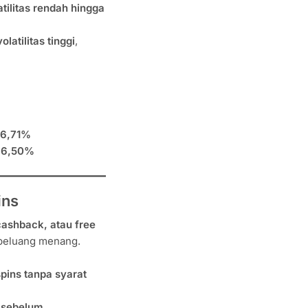
atilitas rendah hingga
volatilitas tinggi
,
96,71%
 96,50%
ins
cashback, atau free
 peluang menang.
pins tanpa syarat
t sebelum