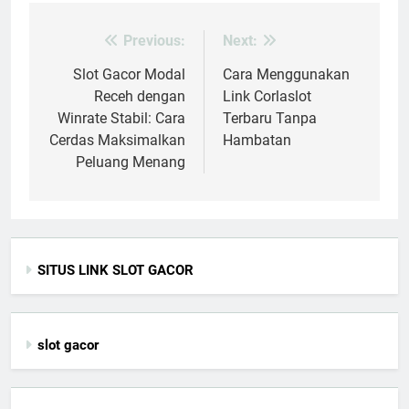
Previous:
Next:
Post
navigation
Slot Gacor Modal
Cara Menggunakan
Receh dengan
Link Corlaslot
Winrate Stabil: Cara
Terbaru Tanpa
Cerdas Maksimalkan
Hambatan
Peluang Menang
SITUS LINK SLOT GACOR
slot gacor