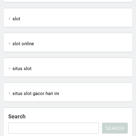
slot
slot online
situs slot
situs slot gacor hari ini
Search
SEARCH