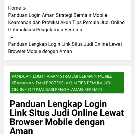
Home
Panduan Login Aman Strategi Bermain Mobile
Keamanan dan Proteksi Akun Tips Pemula Judi Online
Optimalisasi Pengalaman Bermain
Panduan Lengkap Login Link Situs Judi Online Lewat
Browser Mobile dengan Aman
PANDUAN LOGIN AMAN STRATEGI BERMAIN MOBILE
KEAMANAN DAN PROTEKSI AKUN TIPS PEMULA JUDI
ONLINE OPTIMALISASI PENGALAMAN BERMAIN
Panduan Lengkap Login
Link Situs Judi Online Lewat
Browser Mobile dengan
Aman