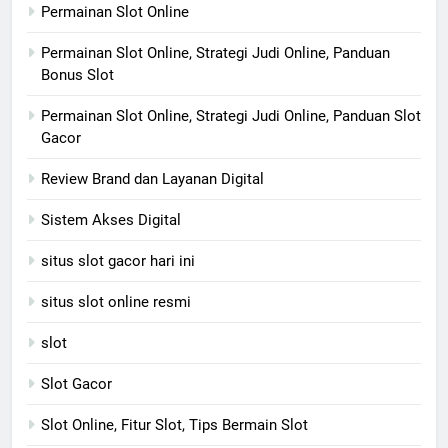
Permainan Slot Online
Permainan Slot Online, Strategi Judi Online, Panduan
Bonus Slot
Permainan Slot Online, Strategi Judi Online, Panduan Slot
Gacor
Review Brand dan Layanan Digital
Sistem Akses Digital
situs slot gacor hari ini
situs slot online resmi
slot
Slot Gacor
Slot Online, Fitur Slot, Tips Bermain Slot