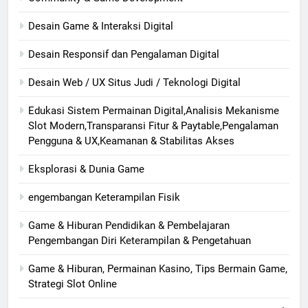
Desain Game & Interaksi Digital
Desain Responsif dan Pengalaman Digital
Desain Web / UX Situs Judi / Teknologi Digital
Edukasi Sistem Permainan Digital,Analisis Mekanisme
Slot Modern,Transparansi Fitur & Paytable,Pengalaman
Pengguna & UX,Keamanan & Stabilitas Akses
Eksplorasi & Dunia Game
engembangan Keterampilan Fisik
Game & Hiburan Pendidikan & Pembelajaran
Pengembangan Diri Keterampilan & Pengetahuan
Game & Hiburan, Permainan Kasino, Tips Bermain Game,
Strategi Slot Online