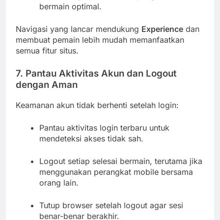
bermain optimal.
Navigasi yang lancar mendukung
Experience
dan
membuat pemain lebih mudah memanfaatkan
semua fitur situs.
7. Pantau Aktivitas Akun dan Logout
dengan Aman
Keamanan akun tidak berhenti setelah login:
Pantau aktivitas login terbaru untuk
mendeteksi akses tidak sah.
Logout setiap selesai bermain, terutama jika
menggunakan perangkat mobile bersama
orang lain.
Tutup browser setelah logout agar sesi
benar-benar berakhir.