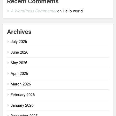
Recent Comments
A WordPress Commenter
on
Hello world!
Archives
July 2026
June 2026
May 2026
April 2026
March 2026
February 2026
January 2026
December 2025