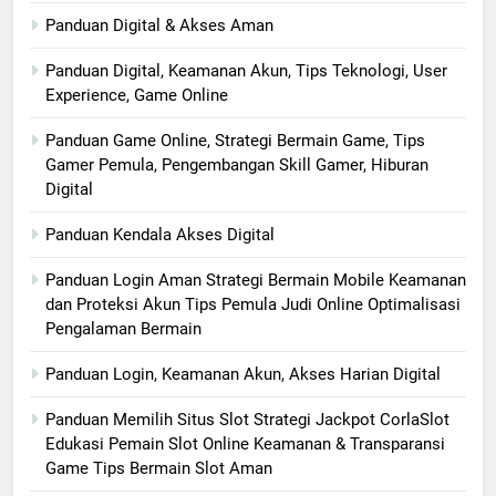
Panduan Digital & Akses Aman
Panduan Digital, Keamanan Akun, Tips Teknologi, User
Experience, Game Online
Panduan Game Online, Strategi Bermain Game, Tips
Gamer Pemula, Pengembangan Skill Gamer, Hiburan
Digital
Panduan Kendala Akses Digital
Panduan Login Aman Strategi Bermain Mobile Keamanan
dan Proteksi Akun Tips Pemula Judi Online Optimalisasi
Pengalaman Bermain
Panduan Login, Keamanan Akun, Akses Harian Digital
Panduan Memilih Situs Slot Strategi Jackpot CorlaSlot
Edukasi Pemain Slot Online Keamanan & Transparansi
Game Tips Bermain Slot Aman