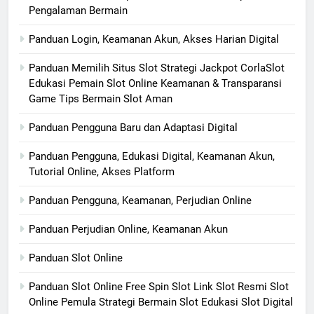
Pengalaman Bermain
Panduan Login, Keamanan Akun, Akses Harian Digital
Panduan Memilih Situs Slot Strategi Jackpot CorlaSlot
Edukasi Pemain Slot Online Keamanan & Transparansi
Game Tips Bermain Slot Aman
Panduan Pengguna Baru dan Adaptasi Digital
Panduan Pengguna, Edukasi Digital, Keamanan Akun,
Tutorial Online, Akses Platform
Panduan Pengguna, Keamanan, Perjudian Online
Panduan Perjudian Online, Keamanan Akun
Panduan Slot Online
Panduan Slot Online Free Spin Slot Link Slot Resmi Slot
Online Pemula Strategi Bermain Slot Edukasi Slot Digital