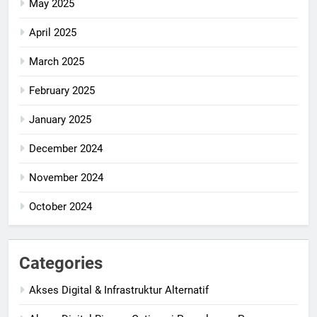
May 2025
April 2025
March 2025
February 2025
January 2025
December 2024
November 2024
October 2024
Categories
Akses Digital & Infrastruktur Alternatif