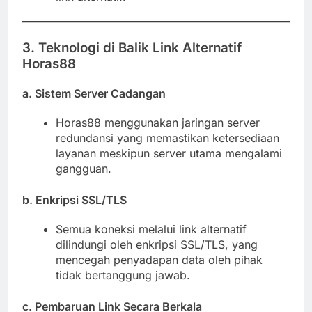
3. Teknologi di Balik Link Alternatif
Horas88
a. Sistem Server Cadangan
Horas88 menggunakan jaringan server
redundansi yang memastikan ketersediaan
layanan meskipun server utama mengalami
gangguan.
b. Enkripsi SSL/TLS
Semua koneksi melalui link alternatif
dilindungi oleh enkripsi SSL/TLS, yang
mencegah penyadapan data oleh pihak
tidak bertanggung jawab.
c. Pembaruan Link Secara Berkala