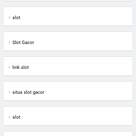
slot
Slot Gacor
link slot
situs slot gacor
slot