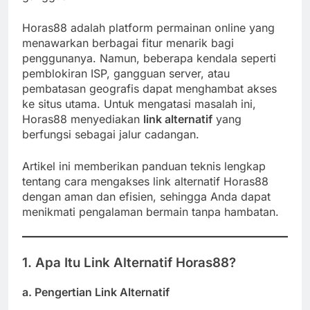
Horas88 adalah platform permainan online yang
menawarkan berbagai fitur menarik bagi
penggunanya. Namun, beberapa kendala seperti
pemblokiran ISP, gangguan server, atau
pembatasan geografis dapat menghambat akses
ke situs utama. Untuk mengatasi masalah ini,
Horas88 menyediakan
link alternatif
yang
berfungsi sebagai jalur cadangan.
Artikel ini memberikan panduan teknis lengkap
tentang cara mengakses link alternatif Horas88
dengan aman dan efisien, sehingga Anda dapat
menikmati pengalaman bermain tanpa hambatan.
1. Apa Itu Link Alternatif Horas88?
a. Pengertian Link Alternatif