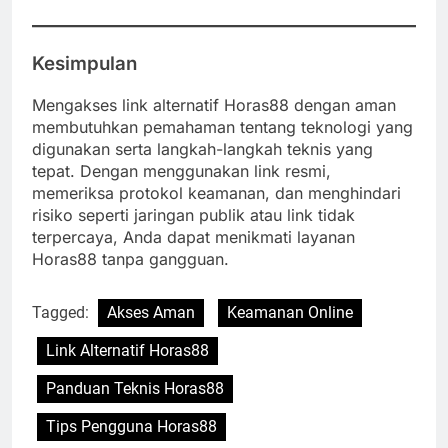
Kesimpulan
Mengakses link alternatif Horas88 dengan aman
membutuhkan pemahaman tentang teknologi yang
digunakan serta langkah-langkah teknis yang
tepat. Dengan menggunakan link resmi,
memeriksa protokol keamanan, dan menghindari
risiko seperti jaringan publik atau link tidak
terpercaya, Anda dapat menikmati layanan
Horas88 tanpa gangguan.
Tagged:
Akses Aman
Keamanan Online
Link Alternatif Horas88
Panduan Teknis Horas88
Tips Pengguna Horas88