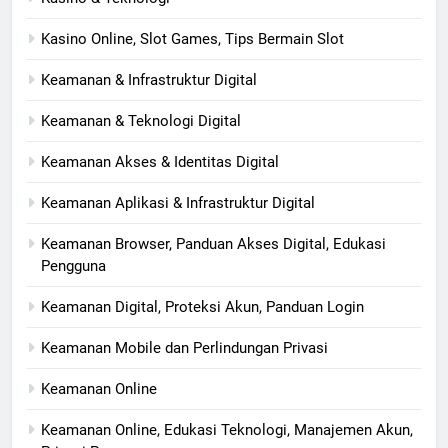
Kasino Online, Slot Games, Tips Bermain Slot
Keamanan & Infrastruktur Digital
Keamanan & Teknologi Digital
Keamanan Akses & Identitas Digital
Keamanan Aplikasi & Infrastruktur Digital
Keamanan Browser, Panduan Akses Digital, Edukasi
Pengguna
Keamanan Digital, Proteksi Akun, Panduan Login
Keamanan Mobile dan Perlindungan Privasi
Keamanan Online
Keamanan Online, Edukasi Teknologi, Manajemen Akun,