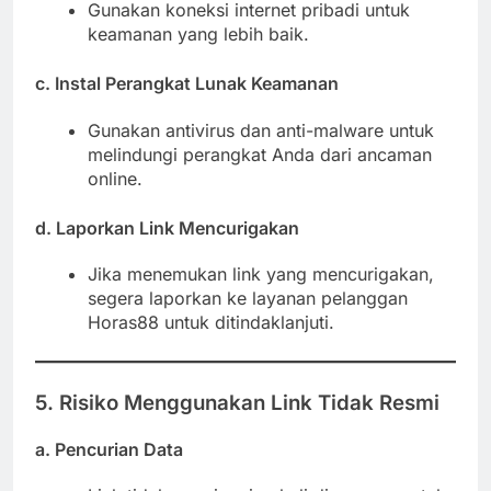
Gunakan koneksi internet pribadi untuk
keamanan yang lebih baik.
c. Instal Perangkat Lunak Keamanan
Gunakan antivirus dan anti-malware untuk
melindungi perangkat Anda dari ancaman
online.
d. Laporkan Link Mencurigakan
Jika menemukan link yang mencurigakan,
segera laporkan ke layanan pelanggan
Horas88 untuk ditindaklanjuti.
5. Risiko Menggunakan Link Tidak Resmi
a. Pencurian Data