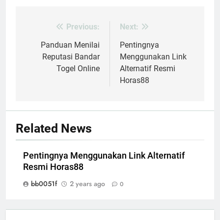
Previous:
Next:
Post
navigation
Panduan Menilai
Pentingnya
Reputasi Bandar
Menggunakan Link
Togel Online
Alternatif Resmi
Horas88
Related News
Pentingnya Menggunakan Link Alternatif
Resmi Horas88
bb0051f
2 years ago
0