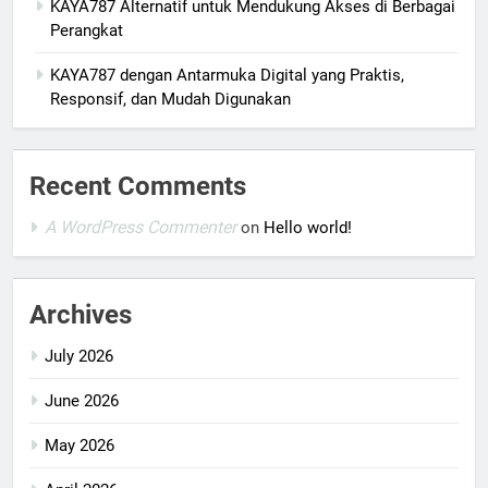
KAYA787 Alternatif untuk Mendukung Akses di Berbagai
Perangkat
KAYA787 dengan Antarmuka Digital yang Praktis,
Responsif, dan Mudah Digunakan
Recent Comments
A WordPress Commenter
on
Hello world!
Archives
July 2026
June 2026
May 2026