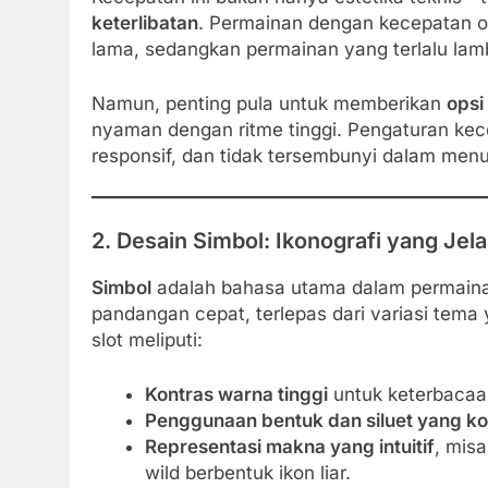
keterlibatan
. Permainan dengan kecepatan o
lama, sedangkan permainan yang terlalu la
Namun, penting pula untuk memberikan
opsi
nyaman dengan ritme tinggi. Pengaturan kec
responsif, dan tidak tersembunyi dalam menu
2. Desain Simbol: Ikonografi yang Je
Simbol
adalah bahasa utama dalam permainan 
pandangan cepat, terlepas dari variasi tema
slot meliputi:
Kontras warna tinggi
untuk keterbacaan
Penggunaan bentuk dan siluet yang ko
Representasi makna yang intuitif
, misa
wild berbentuk ikon liar.