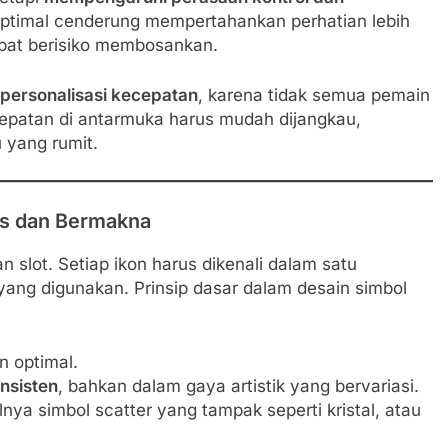
ptimal cenderung mempertahankan perhatian lebih
mbat berisiko membosankan.
 personalisasi kecepatan
, karena tidak semua pemain
epatan di antarmuka harus mudah dijangkau,
 yang rumit.
las dan Bermakna
slot. Setiap ikon harus dikenali dalam satu
 yang digunakan. Prinsip dasar dalam desain simbol
 optimal.
nsisten
, bahkan dalam gaya artistik yang bervariasi.
lnya simbol scatter yang tampak seperti kristal, atau