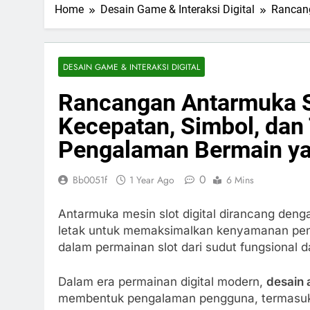
Home
Desain Game & Interaksi Digital
Rancang
DESAIN GAME & INTERAKSI DIGITAL
Rancangan Antarmuka S
Kecepatan, Simbol, dan 
Pengalaman Bermain ya
0
Bb0051f
1 Year Ago
6 Mins
Antarmuka mesin slot digital dirancang den
letak untuk memaksimalkan kenyamanan pengg
dalam permainan slot dari sudut fungsional d
Dalam era permainan digital modern,
desain 
membentuk pengalaman pengguna, termasuk d