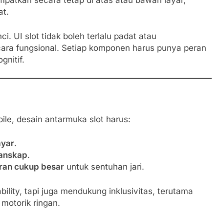
empatkan secara tetap di atas atau bawah layar,
at.
i. UI slot tidak boleh terlalu padat atau
ara fungsional. Setiap komponen harus punya peran
nitif.
e, desain antarmuka slot harus:
ayar
.
lanskap
.
ran cukup besar
untuk sentuhan jari.
ility, tapi juga mendukung inklusivitas, terutama
motorik ringan.