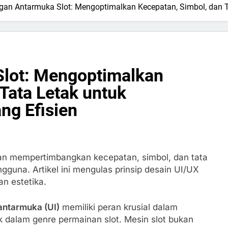
an Antarmuka Slot: Mengoptimalkan Kecepatan, Simbol, dan T
lot: Mengoptimalkan
Tata Letak untuk
ng Efisien
gan mempertimbangkan kecepatan, simbol, dan tata
una. Artikel ini mengulas prinsip desain UI/UX
an estetika.
antarmuka (UI)
memiliki peran krusial dalam
alam genre permainan slot. Mesin slot bukan