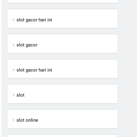
slot gacor hari ini
slot gacor
slot gacor hari ini
slot
slot online