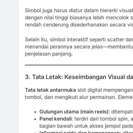
Simbol juga harus diatur dalam hierarki visu
dengan nilai tinggi biasanya lebih mencolok 
rendah cenderung disederhanakan secara vis
Selain itu, simbol interaktif seperti scatter
menandai perannya secara jelas—membantu
penjelasan panjang.
3. Tata Letak: Keseimbangan Visual d
Tata letak antarmuka
slot digital mempenga
tombol, dan mengikuti alur permainan. Eleme
Gulungan utama (main reels)
: ditempat
Panel kendali
: terdiri dari tombol spin
bagian bawah untuk akses jempol pada