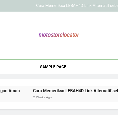
Cara Memeriksa LEBAH4D Link Alternatif s
Panduan Memastikan Tampilan KAYA787 Alternatif B
KAYA787 Alternatif untuk M
Panduan Memeriksa EDWINSLOT Link Alternatif untuk Peng
o Store Locator
Cara Memeriksa LEBAH4D Link Alternatif s
r Motor Terdekat Dan Temukan Pilihan Motor Terbaik Di Moto St
Panduan Memastikan Tampilan KAYA787 Alternatif B
SAMPLE PAGE
KAYA787 Alternatif untuk M
Cara Memeriksa LEBAH4D Link Alternatif sebelum Mem
2 Weeks Ago