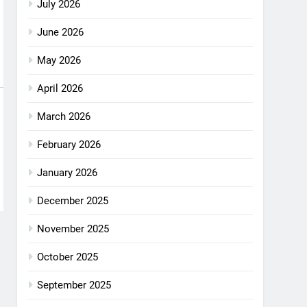
July 2026
June 2026
May 2026
April 2026
March 2026
February 2026
January 2026
December 2025
November 2025
October 2025
September 2025