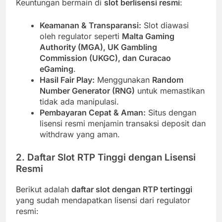
Keuntungan bermain di
slot berlisensi resmi
:
Keamanan & Transparansi:
Slot diawasi
oleh regulator seperti
Malta Gaming
Authority (MGA), UK Gambling
Commission (UKGC), dan Curacao
eGaming
.
Hasil Fair Play:
Menggunakan
Random
Number Generator (RNG)
untuk memastikan
tidak ada manipulasi.
Pembayaran Cepat & Aman:
Situs dengan
lisensi resmi menjamin transaksi deposit dan
withdraw yang aman.
2. Daftar Slot RTP Tinggi dengan Lisensi
Resmi
Berikut adalah
daftar slot dengan RTP tertinggi
yang sudah mendapatkan lisensi dari regulator
resmi: