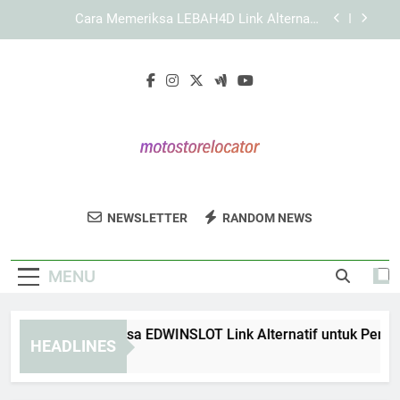
Skip
Panduan Memastikan Tampilan KAYA787
to
Alternatif Berjalan Optimal di Berbagai Perangkat
content
KAYA787 Alternatif untuk Mendukung Akses di
Berbagai Perangkat
Panduan Memeriksa EDWINSLOT Link Alternatif
untuk Pengguna Android dan iPhone dengan
Aman
Cara Memeriksa LEBAH4D Link Alternatif
sebelum Membuka Halaman dengan Aman
Panduan Memastikan Tampilan KAYA787
Alternatif Berjalan Optimal di Berbagai Perangkat
Moto Store
Cari Dealer Motor Terdekat Dan Temukan
KAYA787 Alternatif untuk Mendukung Akses di
NEWSLETTER
RANDOM NEWS
Locator
Berbagai Perangkat
Pilihan Motor Terbaik Di Moto Store Locator.
MENU
anduan Memeriksa EDWINSLOT Link Alternatif untuk Penggun
HEADLINES
Weeks Ago