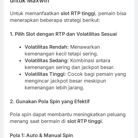
untuk Maxwin
Untuk memanfaatkan
slot RTP tinggi
, pemain bisa
menerapkan beberapa strategi berikut:
1. Pilih Slot dengan RTP dan Volatilitas Sesuai
Volatilitas Rendah:
Menawarkan
kemenangan kecil tetapi sering.
Volatilitas Sedang:
Kombinasi antara
kemenangan sering dan jackpot besar.
Volatilitas Tinggi:
Cocok bagi pemain yang
mengincar jackpot besar meskipun
kemenangan lebih jarang.
2. Gunakan Pola Spin yang Efektif
Pola spin dapat membantu meningkatkan peluang
menang saat bermain di
slot RTP tinggi
.
Pola 1: Auto & Manual Spin