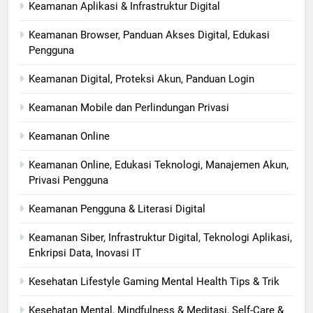
Keamanan Aplikasi & Infrastruktur Digital
Keamanan Browser, Panduan Akses Digital, Edukasi
Pengguna
Keamanan Digital, Proteksi Akun, Panduan Login
Keamanan Mobile dan Perlindungan Privasi
Keamanan Online
Keamanan Online, Edukasi Teknologi, Manajemen Akun,
Privasi Pengguna
Keamanan Pengguna & Literasi Digital
Keamanan Siber, Infrastruktur Digital, Teknologi Aplikasi,
Enkripsi Data, Inovasi IT
Kesehatan Lifestyle Gaming Mental Health Tips & Trik
Kesehatan Mental, Mindfulness & Meditasi, Self-Care &