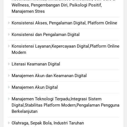
Wellness, Pengembangan Diri, Psikologi Positif,
Manajemen Stres
Konsistensi Akses, Pengalaman Digital, Platform Online
Konsistensi dan Pengalaman Digital
Konsistensi Layanan,Kepercayaan Digital,Platform Online
Modern
Literasi Keamanan Digital
Manajemen Akun dan Keamanan Digital
Manajemen Akun Digital
Manajemen Teknologi Terpadu,Integrasi Sistem
Digital,Stabilitas Platform Modern,Pengalaman Pengguna
Berkelanjutan
Olahraga, Sepak Bola, Industri Taruhan