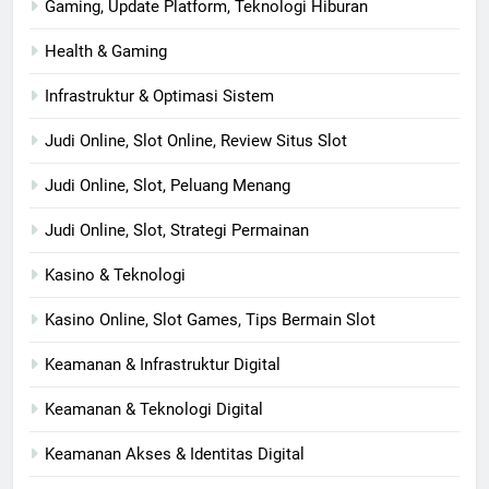
Gaming, Update Platform, Teknologi Hiburan
Health & Gaming
Infrastruktur & Optimasi Sistem
Judi Online, Slot Online, Review Situs Slot
Judi Online, Slot, Peluang Menang
Judi Online, Slot, Strategi Permainan
Kasino & Teknologi
Kasino Online, Slot Games, Tips Bermain Slot
Keamanan & Infrastruktur Digital
Keamanan & Teknologi Digital
Keamanan Akses & Identitas Digital