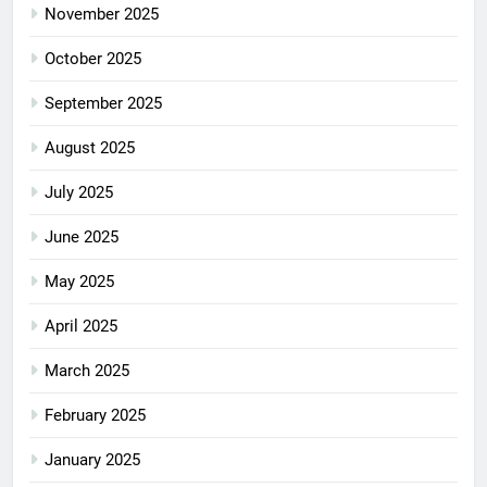
November 2025
October 2025
September 2025
August 2025
July 2025
June 2025
May 2025
April 2025
March 2025
February 2025
January 2025