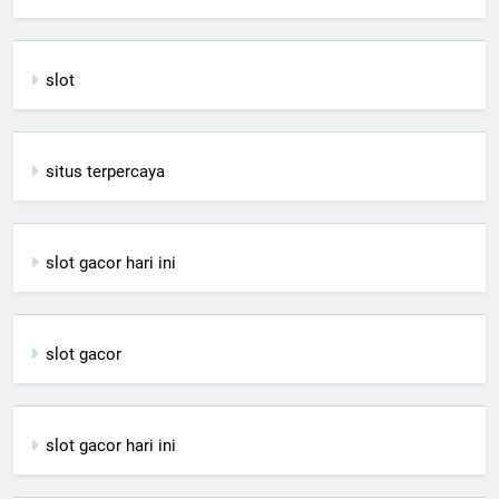
slot
situs terpercaya
slot gacor hari ini
slot gacor
slot gacor hari ini