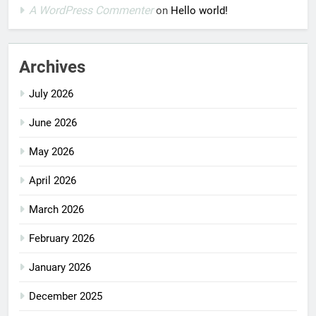
A WordPress Commenter
on
Hello world!
Archives
July 2026
June 2026
May 2026
April 2026
March 2026
February 2026
January 2026
December 2025