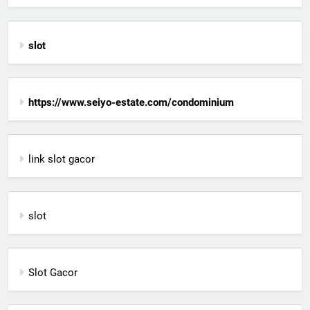
slot
https://www.seiyo-estate.com/condominium
link slot gacor
slot
Slot Gacor