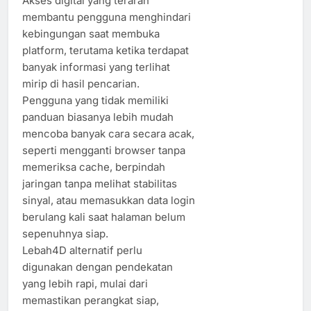
Akses digital yang terarah
membantu pengguna menghindari
kebingungan saat membuka
platform, terutama ketika terdapat
banyak informasi yang terlihat
mirip di hasil pencarian.
Pengguna yang tidak memiliki
panduan biasanya lebih mudah
mencoba banyak cara secara acak,
seperti mengganti browser tanpa
memeriksa cache, berpindah
jaringan tanpa melihat stabilitas
sinyal, atau memasukkan data login
berulang kali saat halaman belum
sepenuhnya siap.
Lebah4D alternatif perlu
digunakan dengan pendekatan
yang lebih rapi, mulai dari
memastikan perangkat siap,