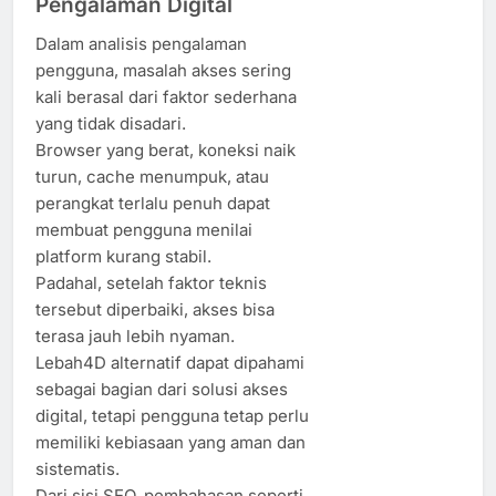
Pengalaman Digital
Dalam analisis pengalaman
pengguna, masalah akses sering
kali berasal dari faktor sederhana
yang tidak disadari.
Browser yang berat, koneksi naik
turun, cache menumpuk, atau
perangkat terlalu penuh dapat
membuat pengguna menilai
platform kurang stabil.
Padahal, setelah faktor teknis
tersebut diperbaiki, akses bisa
terasa jauh lebih nyaman.
Lebah4D alternatif dapat dipahami
sebagai bagian dari solusi akses
digital, tetapi pengguna tetap perlu
memiliki kebiasaan yang aman dan
sistematis.
Dari sisi SEO, pembahasan seperti