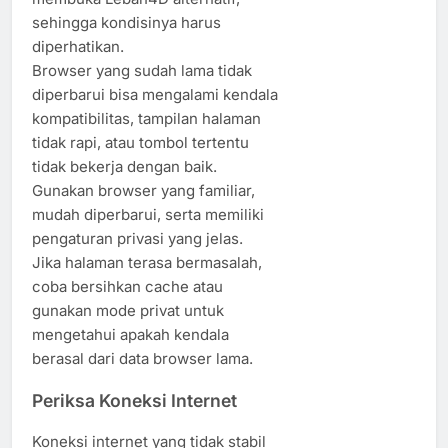
sehingga kondisinya harus
diperhatikan.
Browser yang sudah lama tidak
diperbarui bisa mengalami kendala
kompatibilitas, tampilan halaman
tidak rapi, atau tombol tertentu
tidak bekerja dengan baik.
Gunakan browser yang familiar,
mudah diperbarui, serta memiliki
pengaturan privasi yang jelas.
Jika halaman terasa bermasalah,
coba bersihkan cache atau
gunakan mode privat untuk
mengetahui apakah kendala
berasal dari data browser lama.
Periksa Koneksi Internet
Koneksi internet yang tidak stabil