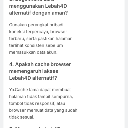
menggunakan Lebah4D
alternatif dengan aman?
Gunakan perangkat pribadi,
koneksi terpercaya, browser
terbaru, serta pastikan halaman
terlihat konsisten sebelum
memasukkan data akun.
4. Apakah cache browser
memengaruhi akses
Lebah4D alternatif?
Ya.Cache lama dapat membuat
halaman tidak tampil sempurna,
tombol tidak responsif, atau
browser memuat data yang sudah
tidak sesuai.