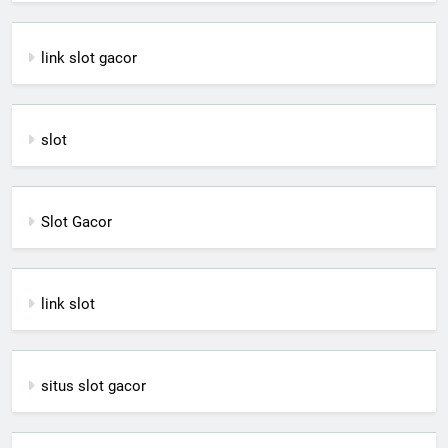
link slot gacor
slot
Slot Gacor
link slot
situs slot gacor