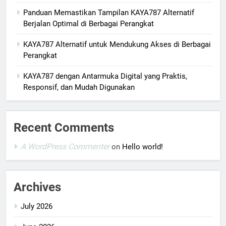
Panduan Memastikan Tampilan KAYA787 Alternatif
Berjalan Optimal di Berbagai Perangkat
KAYA787 Alternatif untuk Mendukung Akses di Berbagai
Perangkat
KAYA787 dengan Antarmuka Digital yang Praktis,
Responsif, dan Mudah Digunakan
Recent Comments
A WordPress Commenter
on
Hello world!
Archives
July 2026