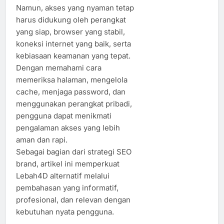
Namun, akses yang nyaman tetap
harus didukung oleh perangkat
yang siap, browser yang stabil,
koneksi internet yang baik, serta
kebiasaan keamanan yang tepat.
Dengan memahami cara
memeriksa halaman, mengelola
cache, menjaga password, dan
menggunakan perangkat pribadi,
pengguna dapat menikmati
pengalaman akses yang lebih
aman dan rapi.
Sebagai bagian dari strategi SEO
brand, artikel ini memperkuat
Lebah4D alternatif melalui
pembahasan yang informatif,
profesional, dan relevan dengan
kebutuhan nyata pengguna.