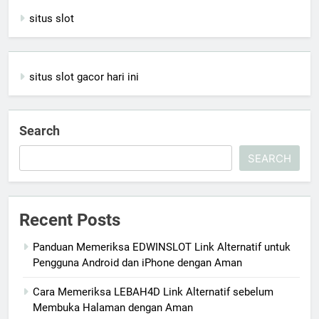
situs slot
situs slot gacor hari ini
Search
SEARCH
Recent Posts
Panduan Memeriksa EDWINSLOT Link Alternatif untuk
Pengguna Android dan iPhone dengan Aman
Cara Memeriksa LEBAH4D Link Alternatif sebelum
Membuka Halaman dengan Aman