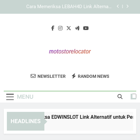
Skip
Panduan Memastikan Tampilan KAYA787
to
Alternatif Berjalan Optimal di Berbagai Perangkat
content
KAYA787 Alternatif untuk Mendukung Akses di
Berbagai Perangkat
Panduan Memeriksa EDWINSLOT Link Alternatif
untuk Pengguna Android dan iPhone dengan
Aman
Cara Memeriksa LEBAH4D Link Alternatif
sebelum Membuka Halaman dengan Aman
Panduan Memastikan Tampilan KAYA787
Alternatif Berjalan Optimal di Berbagai Perangkat
Moto Store
Cari Dealer Motor Terdekat Dan Temukan
KAYA787 Alternatif untuk Mendukung Akses di
NEWSLETTER
RANDOM NEWS
Locator
Berbagai Perangkat
Pilihan Motor Terbaik Di Moto Store Locator.
MENU
nduan Memeriksa EDWINSLOT Link Alternatif untuk Penggun
HEADLINES
eeks Ago