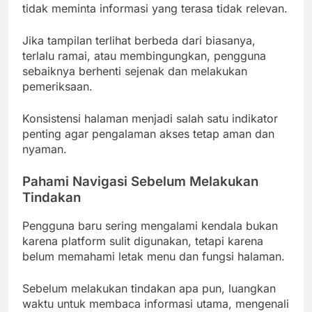
tidak meminta informasi yang terasa tidak relevan.
Jika tampilan terlihat berbeda dari biasanya,
terlalu ramai, atau membingungkan, pengguna
sebaiknya berhenti sejenak dan melakukan
pemeriksaan.
Konsistensi halaman menjadi salah satu indikator
penting agar pengalaman akses tetap aman dan
nyaman.
Pahami Navigasi Sebelum Melakukan
Tindakan
Pengguna baru sering mengalami kendala bukan
karena platform sulit digunakan, tetapi karena
belum memahami letak menu dan fungsi halaman.
Sebelum melakukan tindakan apa pun, luangkan
waktu untuk membaca informasi utama, mengenali