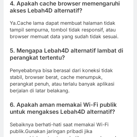
4. Apakah cache browser memengaruhi
akses Lebah4D alternatif?
Ya.Cache lama dapat membuat halaman tidak
tampil sempurna, tombol tidak responsif, atau
browser memuat data yang sudah tidak sesuai.
5. Mengapa Lebah4D alternatif lambat di
perangkat tertentu?
Penyebabnya bisa berasal dari koneksi tidak
stabil, browser berat, cache menumpuk,
perangkat penuh, atau terlalu banyak aplikasi
berjalan di latar belakang.
6. Apakah aman memakai Wi-Fi publik
untuk mengakses Lebah4D alternatif?
Sebaiknya berhati-hati saat memakai Wi-Fi
publik.Gunakan jaringan pribadi jika