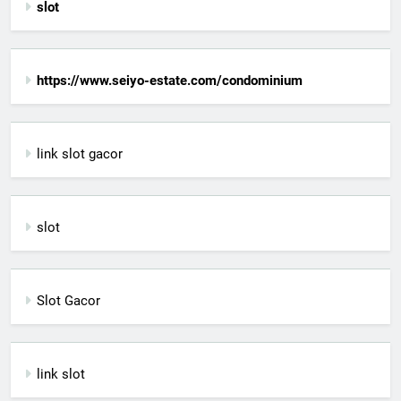
slot
https://www.seiyo-estate.com/condominium
link slot gacor
slot
Slot Gacor
link slot