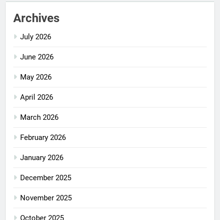
Archives
July 2026
June 2026
May 2026
April 2026
March 2026
February 2026
January 2026
December 2025
November 2025
October 2025