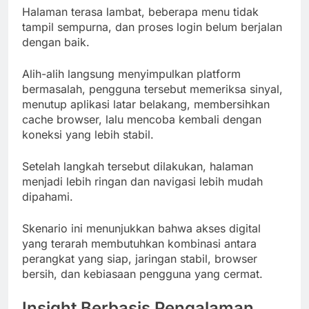
Halaman terasa lambat, beberapa menu tidak
tampil sempurna, dan proses login belum berjalan
dengan baik.
Alih-alih langsung menyimpulkan platform
bermasalah, pengguna tersebut memeriksa sinyal,
menutup aplikasi latar belakang, membersihkan
cache browser, lalu mencoba kembali dengan
koneksi yang lebih stabil.
Setelah langkah tersebut dilakukan, halaman
menjadi lebih ringan dan navigasi lebih mudah
dipahami.
Skenario ini menunjukkan bahwa akses digital
yang terarah membutuhkan kombinasi antara
perangkat yang siap, jaringan stabil, browser
bersih, dan kebiasaan pengguna yang cermat.
Insight Berbasis Pengalaman