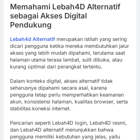
Memahami Lebah4D Alternatif
sebagai Akses Digital
Pendukung
Lebah4d Alternatif
merupakan istilah yang sering
dicari pengguna ketika mereka membutuhkan jalur
akses yang lebih mudah dipahami, terutama saat
halaman utama terasa lambat, sulit dibuka, atau
kurang optimal dari perangkat tertentu.
Dalam konteks digital, akses alternatif tidak
seharusnya dipahami secara asal, karena
pengguna tetap perlu memperhatikan keamanan
akun, konsistensi halaman, kualitas browser, serta
stabilitas koneksi internet.
Pencarian seperti Lebah4D login, Lebah4D resmi,
dan Lebah4D alternatif menunjukkan bahwa
pengguna memiliki kebutuhan yang jelas, yaitu