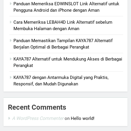
Panduan Memeriksa EDWINSLOT Link Alternatif untuk
Pengguna Android dan iPhone dengan Aman
Cara Memeriksa LEBAH4D Link Alternatif sebelum
Membuka Halaman dengan Aman
Panduan Memastikan Tampilan KAYA787 Alternatif
Berjalan Optimal di Berbagai Perangkat
KAYA787 Alternatif untuk Mendukung Akses di Berbagai
Perangkat
KAYA787 dengan Antarmuka Digital yang Praktis,
Responsif, dan Mudah Digunakan
Recent Comments
A WordPress Commenter
on
Hello world!