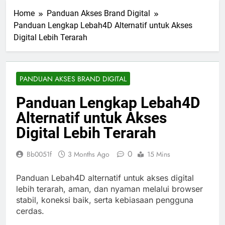
Home
Panduan Akses Brand Digital
Panduan Lengkap Lebah4D Alternatif untuk Akses
Digital Lebih Terarah
PANDUAN AKSES BRAND DIGITAL
Panduan Lengkap Lebah4D
Alternatif untuk Akses
Digital Lebih Terarah
0
Bb0051f
3 Months Ago
15 Mins
Panduan Lebah4D alternatif untuk akses digital
lebih terarah, aman, dan nyaman melalui browser
stabil, koneksi baik, serta kebiasaan pengguna
cerdas.