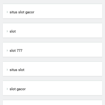
situs slot gacor
slot
slot 777
situs slot
slot gacor