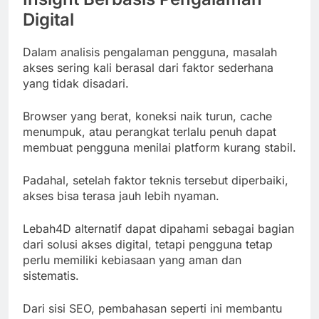
Digital
Dalam analisis pengalaman pengguna, masalah
akses sering kali berasal dari faktor sederhana
yang tidak disadari.
Browser yang berat, koneksi naik turun, cache
menumpuk, atau perangkat terlalu penuh dapat
membuat pengguna menilai platform kurang stabil.
Padahal, setelah faktor teknis tersebut diperbaiki,
akses bisa terasa jauh lebih nyaman.
Lebah4D alternatif dapat dipahami sebagai bagian
dari solusi akses digital, tetapi pengguna tetap
perlu memiliki kebiasaan yang aman dan
sistematis.
Dari sisi SEO, pembahasan seperti ini membantu