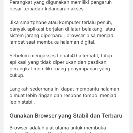
Perangkat yang digunakan memiliki pengaruh
besar terhadap kelancaran akses.
Jika smartphone atau komputer terlalu penuh,
banyak aplikasi berjalan di latar belakang, atau
sistem jarang diperbarui, browser bisa menjadi
lambat saat membuka halaman digital.
Sebelum mengakses Lebah4D alternatif, tutup
aplikasi yang tidak diperlukan dan pastikan
perangkat memiliki ruang penyimpanan yang
cukup.
Langkah sederhana ini dapat membantu halaman
dimuat lebih ringan dan respons tombol menjadi
lebih stabil.
Gunakan Browser yang Stabil dan Terbaru
Browser adalah alat utama untuk membuka