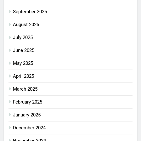
September 2025
August 2025
July 2025
June 2025
May 2025
April 2025
March 2025
February 2025
January 2025
December 2024
November 2024