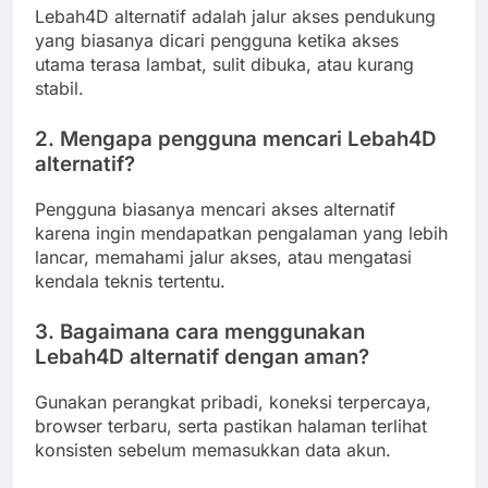
Lebah4D alternatif adalah jalur akses pendukung
yang biasanya dicari pengguna ketika akses
utama terasa lambat, sulit dibuka, atau kurang
stabil.
2. Mengapa pengguna mencari Lebah4D
alternatif?
Pengguna biasanya mencari akses alternatif
karena ingin mendapatkan pengalaman yang lebih
lancar, memahami jalur akses, atau mengatasi
kendala teknis tertentu.
3. Bagaimana cara menggunakan
Lebah4D alternatif dengan aman?
Gunakan perangkat pribadi, koneksi terpercaya,
browser terbaru, serta pastikan halaman terlihat
konsisten sebelum memasukkan data akun.