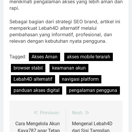
menikmati pengalaman akses yang lebih aman dan
rapi.
Sebagai bagian dari strategi SEO brand, artikel ini
memperkuat Lebah4D alternatif melalui
pembahasan yang informatif, profesional, dan
relevan dengan kebutuhan nyata pengguna.
Tagged:
Akses Aman
akses mobile terarah
browser stabil
keamanan akun
Lebah4D alternatif
navigasi platform
panduan akses digital
pengalaman pengguna
Previous:
Next:
Post
navigation
Cara Mengelola Akun
Mengenal Lebah4D
Kaya787 agar Tetap
dari Sisi Tampilan,