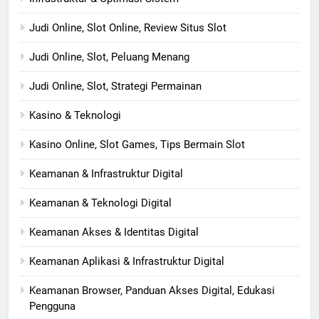
Judi Online, Slot Online, Review Situs Slot
Judi Online, Slot, Peluang Menang
Judi Online, Slot, Strategi Permainan
Kasino & Teknologi
Kasino Online, Slot Games, Tips Bermain Slot
Keamanan & Infrastruktur Digital
Keamanan & Teknologi Digital
Keamanan Akses & Identitas Digital
Keamanan Aplikasi & Infrastruktur Digital
Keamanan Browser, Panduan Akses Digital, Edukasi
Pengguna