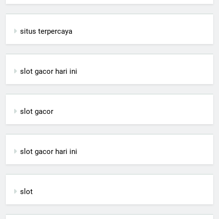
situs terpercaya
slot gacor hari ini
slot gacor
slot gacor hari ini
slot