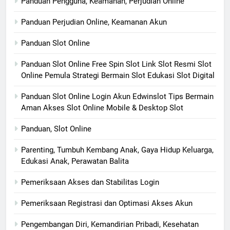
Panduan Pengguna, Keamanan, Perjudian Online
Panduan Perjudian Online, Keamanan Akun
Panduan Slot Online
Panduan Slot Online Free Spin Slot Link Slot Resmi Slot
Online Pemula Strategi Bermain Slot Edukasi Slot Digital
Panduan Slot Online Login Akun Edwinslot Tips Bermain
Aman Akses Slot Online Mobile & Desktop Slot
Panduan, Slot Online
Parenting, Tumbuh Kembang Anak, Gaya Hidup Keluarga,
Edukasi Anak, Perawatan Balita
Pemeriksaan Akses dan Stabilitas Login
Pemeriksaan Registrasi dan Optimasi Akses Akun
Pengembangan Diri, Kemandirian Pribadi, Kesehatan