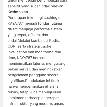
untuk mencegah penumpukan data
sensitif yang sudah tidak relevan.
Kesimpulan
Penerapan teknologi caching di
KAYA787 menjadi fondasi utama
dalam menjaga performa sistem
yang cepat, efisien, dan
andal.Melalui kombinasi Redis,
CDN, serta strategi cache
invalidation dan monitoring real-
time, KAYA787 berhasil
meminimalkan latensi, mengurangi
beban server, dan meningkatkan
pengalaman pengguna secara
signifikan.Pendekatan ini tidak
hanya mencerminkan efisiensi
teknis, tetapi juga menunjukkan
komitmen terhadap penerapan
infrastruktur yang modern, aman,