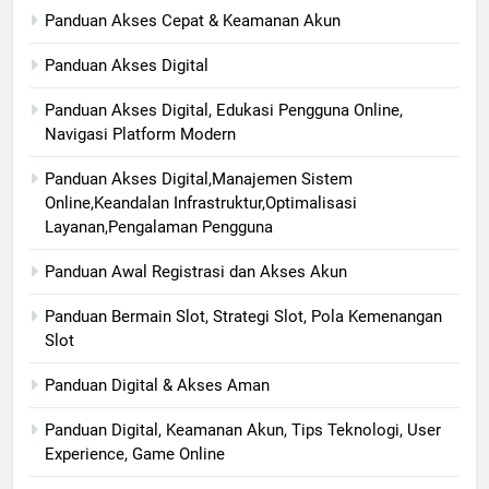
Panduan Akses Cepat & Keamanan Akun
Panduan Akses Digital
Panduan Akses Digital, Edukasi Pengguna Online,
Navigasi Platform Modern
Panduan Akses Digital,Manajemen Sistem
Online,Keandalan Infrastruktur,Optimalisasi
Layanan,Pengalaman Pengguna
Panduan Awal Registrasi dan Akses Akun
Panduan Bermain Slot, Strategi Slot, Pola Kemenangan
Slot
Panduan Digital & Akses Aman
Panduan Digital, Keamanan Akun, Tips Teknologi, User
Experience, Game Online