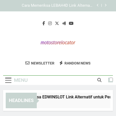
Skip
Panduan Memastikan Tampilan KAYA787
to
Alternatif Berjalan Optimal di Berbagai Perangkat
content
KAYA787 Alternatif untuk Mendukung Akses di
Berbagai Perangkat
Panduan Memeriksa EDWINSLOT Link Alternatif
untuk Pengguna Android dan iPhone dengan
Aman
Cara Memeriksa LEBAH4D Link Alternatif
sebelum Membuka Halaman dengan Aman
Panduan Memastikan Tampilan KAYA787
Alternatif Berjalan Optimal di Berbagai Perangkat
Moto Store
Cari Dealer Motor Terdekat Dan Temukan
KAYA787 Alternatif untuk Mendukung Akses di
NEWSLETTER
RANDOM NEWS
Locator
Berbagai Perangkat
Pilihan Motor Terbaik Di Moto Store Locator.
MENU
anduan Memeriksa EDWINSLOT Link Alternatif untuk Penggun
HEADLINES
 Weeks Ago