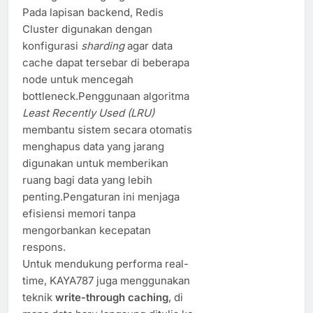
Pada lapisan backend, Redis
Cluster digunakan dengan
konfigurasi
sharding
agar data
cache dapat tersebar di beberapa
node untuk mencegah
bottleneck.Penggunaan algoritma
Least Recently Used (LRU)
membantu sistem secara otomatis
menghapus data yang jarang
digunakan untuk memberikan
ruang bagi data yang lebih
penting.Pengaturan ini menjaga
efisiensi memori tanpa
mengorbankan kecepatan
respons.
Untuk mendukung performa real-
time, KAYA787 juga menggunakan
teknik
write-through caching
, di