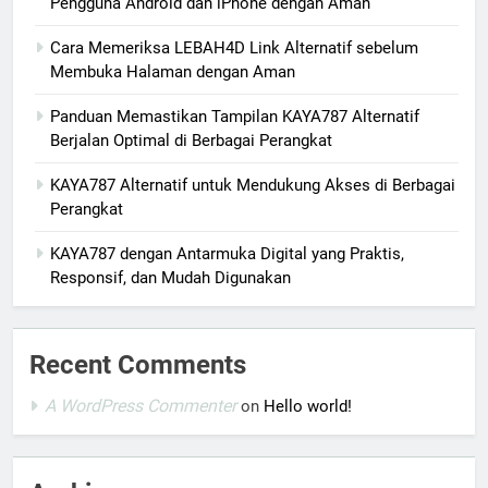
Pengguna Android dan iPhone dengan Aman
Cara Memeriksa LEBAH4D Link Alternatif sebelum
Membuka Halaman dengan Aman
Panduan Memastikan Tampilan KAYA787 Alternatif
Berjalan Optimal di Berbagai Perangkat
KAYA787 Alternatif untuk Mendukung Akses di Berbagai
Perangkat
KAYA787 dengan Antarmuka Digital yang Praktis,
Responsif, dan Mudah Digunakan
Recent Comments
A WordPress Commenter
on
Hello world!