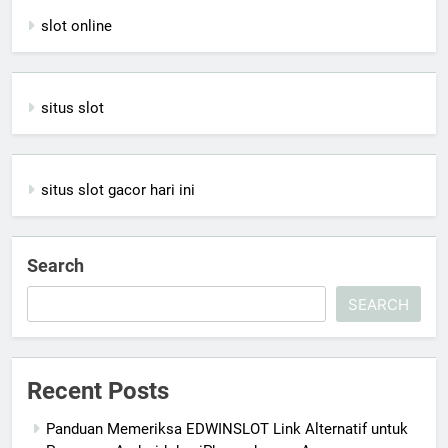
slot online
situs slot
situs slot gacor hari ini
Search
SEARCH
Recent Posts
Panduan Memeriksa EDWINSLOT Link Alternatif untuk