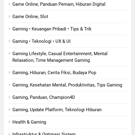
Game Online, Panduan Pemain, Hiburan Digital
Game Online, Slot
Gaming • Keuangan Pribadi • Tips & Trik
Gaming • Teknologi • UX & UI
Gaming Lifestyle, Casual Entertainment, Mental
Relaxation, Time Management Gaming
Gaming, Hiburan, Cerita Fiksi, Budaya Pop
Gaming, Kesehatan Mental, Produktivitas, Tips Gaming
Gaming, Panduan, Champion4D
Gaming, Update Platform, Teknologi Hiburan
Health & Gaming
Infrastruktur & Optimasi Sistem