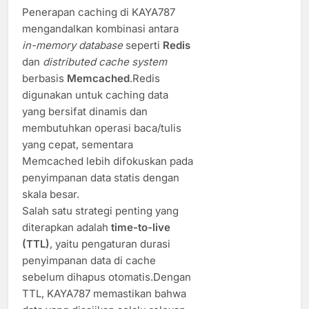
Penerapan caching di KAYA787
mengandalkan kombinasi antara
in-memory database
seperti
Redis
dan
distributed cache system
berbasis
Memcached
.Redis
digunakan untuk caching data
yang bersifat dinamis dan
membutuhkan operasi baca/tulis
yang cepat, sementara
Memcached lebih difokuskan pada
penyimpanan data statis dengan
skala besar.
Salah satu strategi penting yang
diterapkan adalah
time-to-live
(TTL)
, yaitu pengaturan durasi
penyimpanan data di cache
sebelum dihapus otomatis.Dengan
TTL, KAYA787 memastikan bahwa