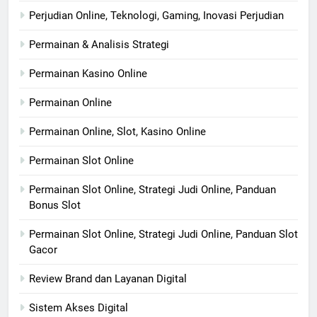
Perjudian Online, Teknologi, Gaming, Inovasi Perjudian
Permainan & Analisis Strategi
Permainan Kasino Online
Permainan Online
Permainan Online, Slot, Kasino Online
Permainan Slot Online
Permainan Slot Online, Strategi Judi Online, Panduan
Bonus Slot
Permainan Slot Online, Strategi Judi Online, Panduan Slot
Gacor
Review Brand dan Layanan Digital
Sistem Akses Digital