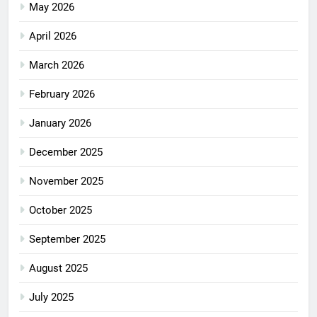
May 2026
April 2026
March 2026
February 2026
January 2026
December 2025
November 2025
October 2025
September 2025
August 2025
July 2025