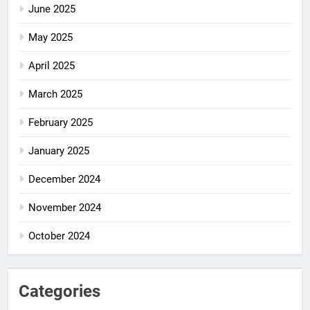
June 2025
May 2025
April 2025
March 2025
February 2025
January 2025
December 2024
November 2024
October 2024
Categories