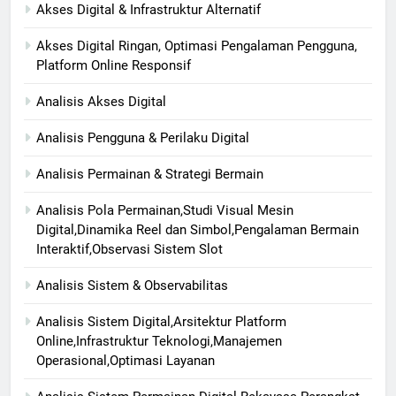
Akses Digital & Infrastruktur Alternatif
Akses Digital Ringan, Optimasi Pengalaman Pengguna,
Platform Online Responsif
Analisis Akses Digital
Analisis Pengguna & Perilaku Digital
Analisis Permainan & Strategi Bermain
Analisis Pola Permainan,Studi Visual Mesin
Digital,Dinamika Reel dan Simbol,Pengalaman Bermain
Interaktif,Observasi Sistem Slot
Analisis Sistem & Observabilitas
Analisis Sistem Digital,Arsitektur Platform
Online,Infrastruktur Teknologi,Manajemen
Operasional,Optimasi Layanan