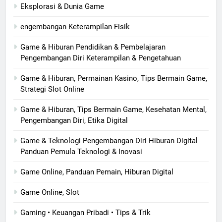
Eksplorasi & Dunia Game
engembangan Keterampilan Fisik
Game & Hiburan Pendidikan & Pembelajaran
Pengembangan Diri Keterampilan & Pengetahuan
Game & Hiburan, Permainan Kasino, Tips Bermain Game,
Strategi Slot Online
Game & Hiburan, Tips Bermain Game, Kesehatan Mental,
Pengembangan Diri, Etika Digital
Game & Teknologi Pengembangan Diri Hiburan Digital
Panduan Pemula Teknologi & Inovasi
Game Online, Panduan Pemain, Hiburan Digital
Game Online, Slot
Gaming • Keuangan Pribadi • Tips & Trik