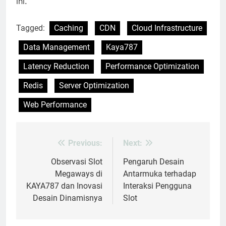
ini.
Tagged:
Caching
CDN
Cloud Infrastructure
Data Management
Kaya787
Latency Reduction
Performance Optimization
Redis
Server Optimization
Web Performance
Previous:
Next:
Post
navigation
Observasi Slot
Pengaruh Desain
Megaways di
Antarmuka terhadap
KAYA787 dan Inovasi
Interaksi Pengguna
Desain Dinamisnya
Slot