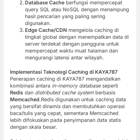
Database Cache
berfungsi mempercepat
query SQL atau NoSQL dengan menampung
hasil pencarian yang paling sering
digunakan.
Edge Cache/CDN
mengelola caching di
tingkat global dengan menempatkan data di
server terdekat dengan pengguna untuk
mempercepat waktu muat halaman dan
mengurangi latensi antar wilayah.
Implementasi Teknologi Caching di KAYA787
Penerapan caching di KAYA787 mengandalkan
kombinasi antara
in-memory database
seperti
Redis
dan
distributed cache system
berbasis
Memcached
.Redis digunakan untuk caching data
yang bersifat dinamis dan membutuhkan operasi
baca/tulis yang cepat, sementara Memcached
lebih difokuskan pada penyimpanan data statis
dengan skala besar.