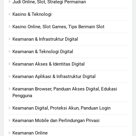
Judi Online, Slot, Strategi Permainan
Kasino & Teknologi
Kasino Online, Slot Games, Tips Bermain Slot
Keamanan & Infrastruktur Digital
Keamanan & Teknologi Digital
Keamanan Akses & Identitas Digital
Keamanan Aplikasi & Infrastruktur Digital
Keamanan Browser, Panduan Akses Digital, Edukasi
Pengguna
Keamanan Digital, Proteksi Akun, Panduan Login
Keamanan Mobile dan Perlindungan Privasi
Keamanan Online