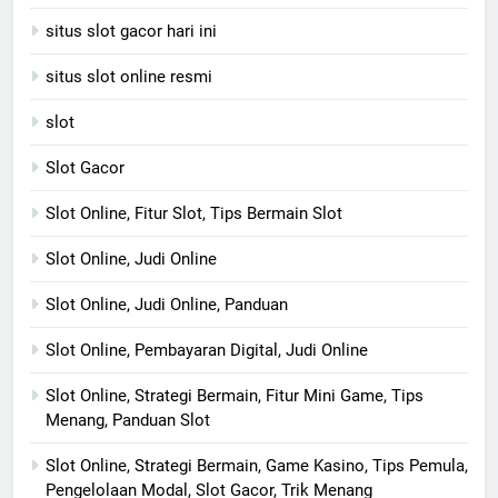
situs slot gacor hari ini
situs slot online resmi
slot
Slot Gacor
Slot Online, Fitur Slot, Tips Bermain Slot
Slot Online, Judi Online
Slot Online, Judi Online, Panduan
Slot Online, Pembayaran Digital, Judi Online
Slot Online, Strategi Bermain, Fitur Mini Game, Tips
Menang, Panduan Slot
Slot Online, Strategi Bermain, Game Kasino, Tips Pemula,
Pengelolaan Modal, Slot Gacor, Trik Menang