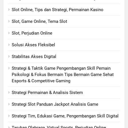
Slot Online, Tips dan Strategi, Permainan Kasino
Slot, Game Online, Tema Slot
Slot, Perjudian Online
Solusi Akses Fleksibel
Stabilitas Akses Digital
Strategi & Taktik Game Pengembangan Skill Pemain
Psikologi & Fokus Bermain Tips Bermain Game Sehat
Esports & Competitive Gaming
Strategi Permainan & Analisis Sistem
Strategi Slot Panduan Jackpot Analisis Game
Strategi Tim, Edukasi Game, Pengembangan Skill Digital
Taruhan Olahraga, Virtual Sports, Perjudian Online