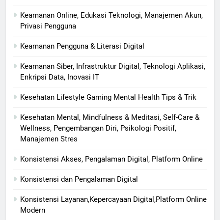
Keamanan Online, Edukasi Teknologi, Manajemen Akun,
Privasi Pengguna
Keamanan Pengguna & Literasi Digital
Keamanan Siber, Infrastruktur Digital, Teknologi Aplikasi,
Enkripsi Data, Inovasi IT
Kesehatan Lifestyle Gaming Mental Health Tips & Trik
Kesehatan Mental, Mindfulness & Meditasi, Self-Care &
Wellness, Pengembangan Diri, Psikologi Positif,
Manajemen Stres
Konsistensi Akses, Pengalaman Digital, Platform Online
Konsistensi dan Pengalaman Digital
Konsistensi Layanan,Kepercayaan Digital,Platform Online
Modern