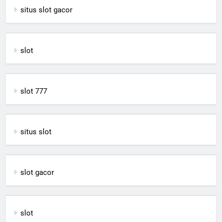
situs slot gacor
slot
slot 777
situs slot
slot gacor
slot