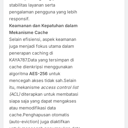
stabilitas layanan serta
pengalaman pengguna yang lebih
responsif.
Keamanan dan Kepatuhan dalam
Mekanisme Cache
Selain efisiensi, aspek keamanan
juga menjadi fokus utama dalam
penerapan caching di
KAYA787.Data yang tersimpan di
cache dienkripsi menggunakan
algoritma
AES-256
untuk
mencegah akses tidak sah.Selain
itu, mekanisme
access control list
(ACL)
diterapkan untuk membatasi
siapa saja yang dapat mengakses
atau memodifikasi data
cache.Penghapusan otomatis
(auto-eviction) juga diaktifkan