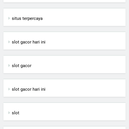
situs terpercaya
slot gacor hari ini
slot gacor
slot gacor hari ini
slot