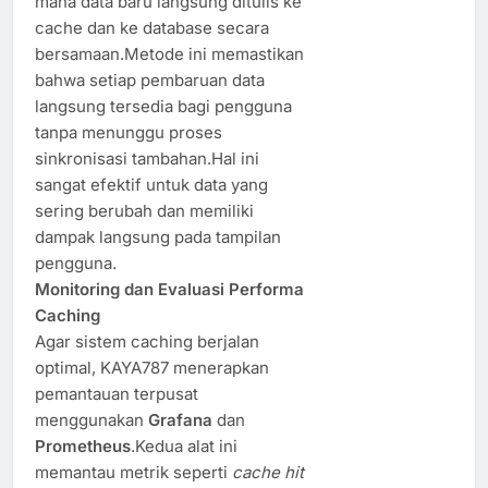
mana data baru langsung ditulis ke
cache dan ke database secara
bersamaan.Metode ini memastikan
bahwa setiap pembaruan data
langsung tersedia bagi pengguna
tanpa menunggu proses
sinkronisasi tambahan.Hal ini
sangat efektif untuk data yang
sering berubah dan memiliki
dampak langsung pada tampilan
pengguna.
Monitoring dan Evaluasi Performa
Caching
Agar sistem caching berjalan
optimal, KAYA787 menerapkan
pemantauan terpusat
menggunakan
Grafana
dan
Prometheus
.Kedua alat ini
memantau metrik seperti
cache hit