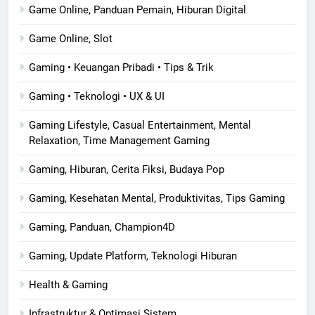
Game Online, Panduan Pemain, Hiburan Digital
Game Online, Slot
Gaming • Keuangan Pribadi • Tips & Trik
Gaming • Teknologi • UX & UI
Gaming Lifestyle, Casual Entertainment, Mental
Relaxation, Time Management Gaming
Gaming, Hiburan, Cerita Fiksi, Budaya Pop
Gaming, Kesehatan Mental, Produktivitas, Tips Gaming
Gaming, Panduan, Champion4D
Gaming, Update Platform, Teknologi Hiburan
Health & Gaming
Infrastruktur & Optimasi Sistem