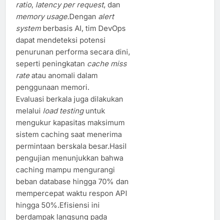
ratio
,
latency per request
, dan
memory usage
.Dengan
alert
system
berbasis AI, tim DevOps
dapat mendeteksi potensi
penurunan performa secara dini,
seperti peningkatan
cache miss
rate
atau anomali dalam
penggunaan memori.
Evaluasi berkala juga dilakukan
melalui
load testing
untuk
mengukur kapasitas maksimum
sistem caching saat menerima
permintaan berskala besar.Hasil
pengujian menunjukkan bahwa
caching mampu mengurangi
beban database hingga 70% dan
mempercepat waktu respon API
hingga 50%.Efisiensi ini
berdampak langsung pada