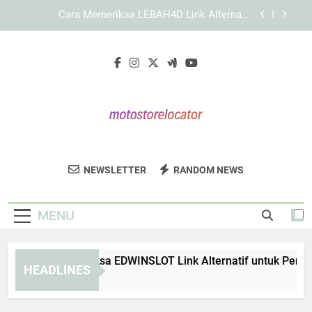
Skip
Panduan Memastikan Tampilan KAYA787
to
Alternatif Berjalan Optimal di Berbagai Perangkat
content
KAYA787 Alternatif untuk Mendukung Akses di
Berbagai Perangkat
Panduan Memeriksa EDWINSLOT Link Alternatif
untuk Pengguna Android dan iPhone dengan
Aman
Cara Memeriksa LEBAH4D Link Alternatif
sebelum Membuka Halaman dengan Aman
Panduan Memastikan Tampilan KAYA787
Alternatif Berjalan Optimal di Berbagai Perangkat
Moto Store
Cari Dealer Motor Terdekat Dan Temukan
KAYA787 Alternatif untuk Mendukung Akses di
NEWSLETTER
RANDOM NEWS
Locator
Berbagai Perangkat
Pilihan Motor Terbaik Di Moto Store Locator.
MENU
nduan Memeriksa EDWINSLOT Link Alternatif untuk Penggun
HEADLINES
Weeks Ago