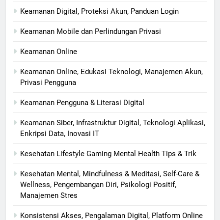
Keamanan Digital, Proteksi Akun, Panduan Login
Keamanan Mobile dan Perlindungan Privasi
Keamanan Online
Keamanan Online, Edukasi Teknologi, Manajemen Akun,
Privasi Pengguna
Keamanan Pengguna & Literasi Digital
Keamanan Siber, Infrastruktur Digital, Teknologi Aplikasi,
Enkripsi Data, Inovasi IT
Kesehatan Lifestyle Gaming Mental Health Tips & Trik
Kesehatan Mental, Mindfulness & Meditasi, Self-Care &
Wellness, Pengembangan Diri, Psikologi Positif,
Manajemen Stres
Konsistensi Akses, Pengalaman Digital, Platform Online