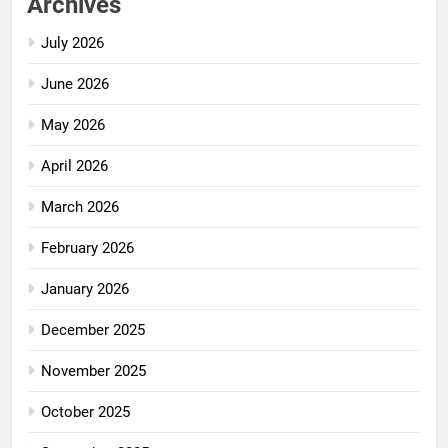
Archives
July 2026
June 2026
May 2026
April 2026
March 2026
February 2026
January 2026
December 2025
November 2025
October 2025