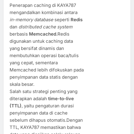
Penerapan caching di KAYA787
mengandalkan kombinasi antara
in-memory database
seperti
Redis
dan
distributed cache system
berbasis
Memcached
.Redis
digunakan untuk caching data
yang bersifat dinamis dan
membutuhkan operasi baca/tulis
yang cepat, sementara
Memcached lebih difokuskan pada
penyimpanan data statis dengan
skala besar.
Salah satu strategi penting yang
diterapkan adalah
time-to-live
(TTL)
, yaitu pengaturan durasi
penyimpanan data di cache
sebelum dihapus otomatis.Dengan
TTL, KAYA787 memastikan bahwa