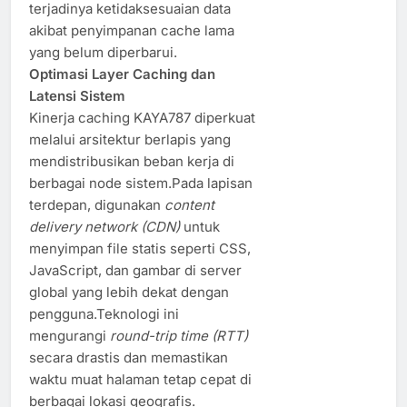
terjadinya ketidaksesuaian data
akibat penyimpanan cache lama
yang belum diperbarui.
Optimasi Layer Caching dan
Latensi Sistem
Kinerja caching KAYA787 diperkuat
melalui arsitektur berlapis yang
mendistribusikan beban kerja di
berbagai node sistem.Pada lapisan
terdepan, digunakan
content
delivery network (CDN)
untuk
menyimpan file statis seperti CSS,
JavaScript, dan gambar di server
global yang lebih dekat dengan
pengguna.Teknologi ini
mengurangi
round-trip time (RTT)
secara drastis dan memastikan
waktu muat halaman tetap cepat di
berbagai lokasi geografis.