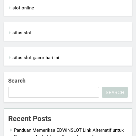
slot online
situs slot
situs slot gacor hari ini
Search
SEARCH
Recent Posts
Panduan Memeriksa EDWINSLOT Link Alternatif untuk