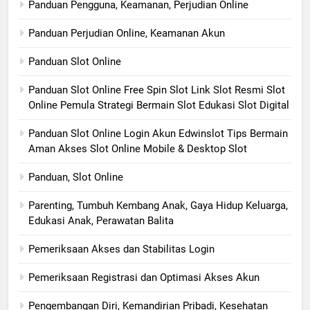
Panduan Pengguna, Keamanan, Perjudian Online
Panduan Perjudian Online, Keamanan Akun
Panduan Slot Online
Panduan Slot Online Free Spin Slot Link Slot Resmi Slot
Online Pemula Strategi Bermain Slot Edukasi Slot Digital
Panduan Slot Online Login Akun Edwinslot Tips Bermain
Aman Akses Slot Online Mobile & Desktop Slot
Panduan, Slot Online
Parenting, Tumbuh Kembang Anak, Gaya Hidup Keluarga,
Edukasi Anak, Perawatan Balita
Pemeriksaan Akses dan Stabilitas Login
Pemeriksaan Registrasi dan Optimasi Akses Akun
Pengembangan Diri, Kemandirian Pribadi, Kesehatan