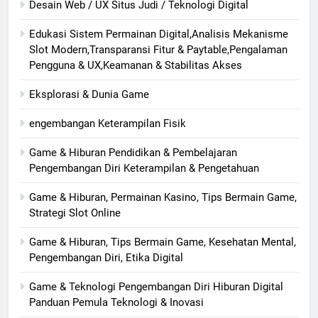
Desain Web / UX Situs Judi / Teknologi Digital
Edukasi Sistem Permainan Digital,Analisis Mekanisme
Slot Modern,Transparansi Fitur & Paytable,Pengalaman
Pengguna & UX,Keamanan & Stabilitas Akses
Eksplorasi & Dunia Game
engembangan Keterampilan Fisik
Game & Hiburan Pendidikan & Pembelajaran
Pengembangan Diri Keterampilan & Pengetahuan
Game & Hiburan, Permainan Kasino, Tips Bermain Game,
Strategi Slot Online
Game & Hiburan, Tips Bermain Game, Kesehatan Mental,
Pengembangan Diri, Etika Digital
Game & Teknologi Pengembangan Diri Hiburan Digital
Panduan Pemula Teknologi & Inovasi