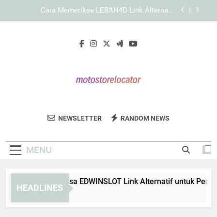
Skip
Panduan Memastikan Tampilan KAYA787
to
Alternatif Berjalan Optimal di Berbagai Perangkat
content
KAYA787 Alternatif untuk Mendukung Akses di
Berbagai Perangkat
Panduan Memeriksa EDWINSLOT Link Alternatif
untuk Pengguna Android dan iPhone dengan
Aman
Cara Memeriksa LEBAH4D Link Alternatif
sebelum Membuka Halaman dengan Aman
Panduan Memastikan Tampilan KAYA787
Alternatif Berjalan Optimal di Berbagai Perangkat
Moto Store
Cari Dealer Motor Terdekat Dan Temukan
KAYA787 Alternatif untuk Mendukung Akses di
NEWSLETTER
RANDOM NEWS
Locator
Berbagai Perangkat
Pilihan Motor Terbaik Di Moto Store Locator.
MENU
nduan Memeriksa EDWINSLOT Link Alternatif untuk Penggun
HEADLINES
Weeks Ago