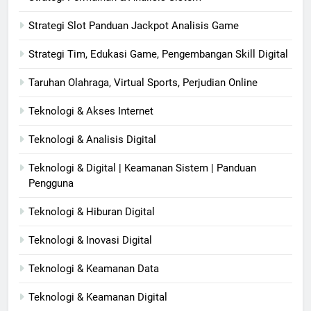
Strategi Slot Panduan Jackpot Analisis Game
Strategi Tim, Edukasi Game, Pengembangan Skill Digital
Taruhan Olahraga, Virtual Sports, Perjudian Online
Teknologi & Akses Internet
Teknologi & Analisis Digital
Teknologi & Digital | Keamanan Sistem | Panduan
Pengguna
Teknologi & Hiburan Digital
Teknologi & Inovasi Digital
Teknologi & Keamanan Data
Teknologi & Keamanan Digital