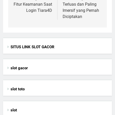
Fitur Keamanan Saat
Terluas dan Paling
Login Tiara4D
Imersif yang Pernah
Diciptakan
SITUS LINK SLOT GACOR
slot gacor
slot toto
slot