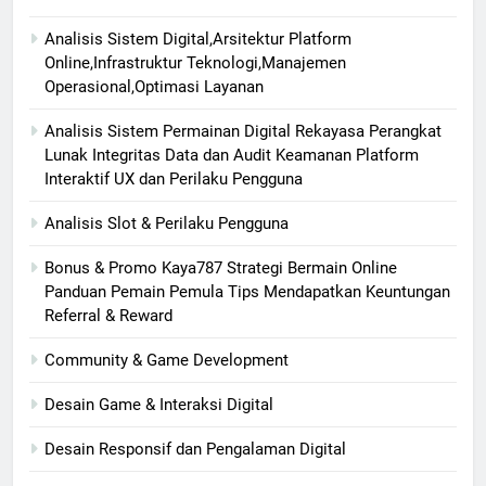
Analisis Sistem Digital,Arsitektur Platform
Online,Infrastruktur Teknologi,Manajemen
Operasional,Optimasi Layanan
Analisis Sistem Permainan Digital Rekayasa Perangkat
Lunak Integritas Data dan Audit Keamanan Platform
Interaktif UX dan Perilaku Pengguna
Analisis Slot & Perilaku Pengguna
Bonus & Promo Kaya787 Strategi Bermain Online
Panduan Pemain Pemula Tips Mendapatkan Keuntungan
Referral & Reward
Community & Game Development
Desain Game & Interaksi Digital
Desain Responsif dan Pengalaman Digital