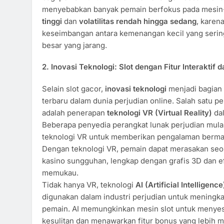
menyebabkan banyak pemain berfokus pada mesi
tinggi
dan
volatilitas rendah hingga sedang
, kare
keseimbangan antara kemenangan kecil yang seri
besar yang jarang.
2.
Inovasi Teknologi: Slot dengan Fitur Interaktif 
Selain slot gacor,
inovasi teknologi
menjadi bagian 
terbaru dalam dunia perjudian online. Salah satu 
adalah penerapan
teknologi VR (Virtual Reality)
dal
Beberapa penyedia perangkat lunak perjudian mula
teknologi VR untuk memberikan pengalaman bermain
Dengan teknologi VR, pemain dapat merasakan seol
kasino sungguhan, lengkap dengan grafis 3D dan e
memukau.
Tidak hanya VR, teknologi
AI (Artificial Intelligence
digunakan dalam industri perjudian untuk meningk
pemain. AI memungkinkan mesin slot untuk menyes
kesulitan dan menawarkan fitur bonus yang lebih m