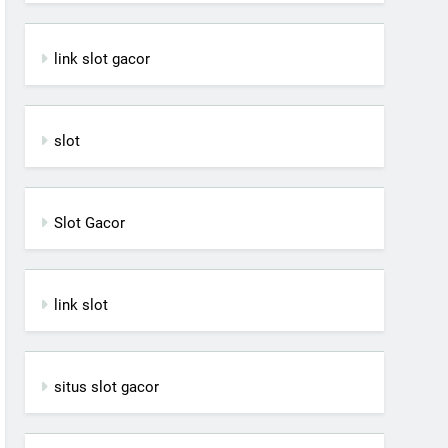
link slot gacor
slot
Slot Gacor
link slot
situs slot gacor