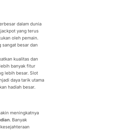
terbesar dalam dunia
 jackpot yang terus
kukan oleh pemain.
g sangat besar dan
atkan kualitas dan
bih banyak fitur
 lebih besar. Slot
njadi daya tarik utama
an hadiah besar.
emakin meningkatnya
udian
. Banyak
 kesejahteraan