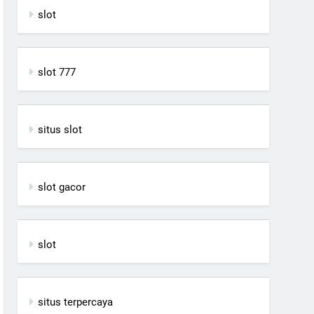
slot
slot 777
situs slot
slot gacor
slot
situs terpercaya