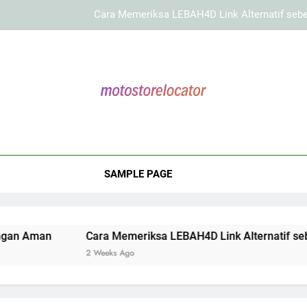
Cara Memeriksa LEBAH4D Link Alternatif s
Panduan Memastikan Tampilan KAYA787 Alternatif B
KAYA787 Alternatif untuk M
Panduan Memeriksa EDWINSLOT Link Alternatif untuk Peng
o Store Locator
Cara Memeriksa LEBAH4D Link Alternatif s
r Motor Terdekat Dan Temukan Pilihan Motor Terbaik Di Moto St
Panduan Memastikan Tampilan KAYA787 Alternatif B
SAMPLE PAGE
KAYA787 Alternatif untuk M
Cara Memeriksa LEBAH4D Link Alternatif sebelum Me
2 Weeks Ago