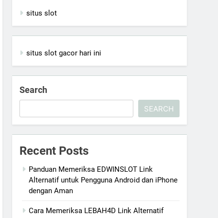
situs slot
situs slot gacor hari ini
Search
SEARCH
Recent Posts
Panduan Memeriksa EDWINSLOT Link
Alternatif untuk Pengguna Android dan iPhone
dengan Aman
Cara Memeriksa LEBAH4D Link Alternatif