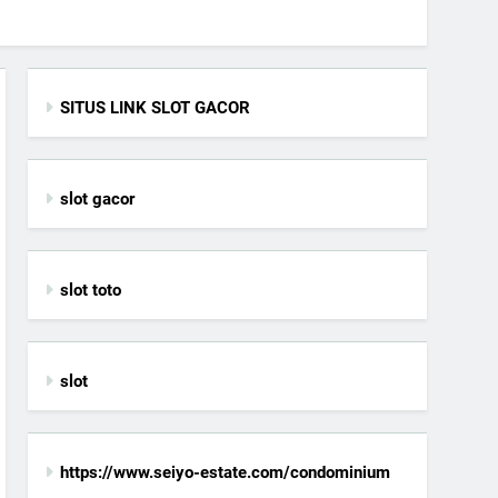
SITUS LINK SLOT GACOR
slot gacor
slot toto
slot
https://www.seiyo-estate.com/condominium