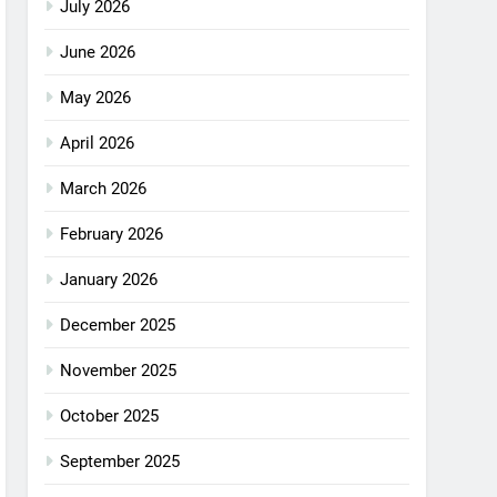
July 2026
June 2026
May 2026
April 2026
March 2026
February 2026
January 2026
December 2025
November 2025
October 2025
September 2025