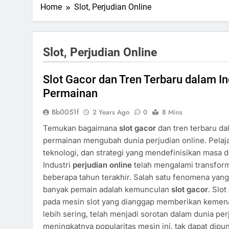
Home
Slot, Perjudian Online
Slot, Perjudian Online
Slot Gacor dan Tren Terbaru dalam In
Permainan
Bb0051f
2 Years Ago
0
8 Mins
Temukan bagaimana
slot gacor
dan tren terbaru da
permainan mengubah dunia perjudian online. Pelajar
teknologi, dan strategi yang mendefinisikan masa d
Industri
perjudian online
telah mengalami transform
beberapa tahun terakhir. Salah satu fenomena yang
banyak pemain adalah kemunculan
slot gacor
. Slo
pada mesin slot yang dianggap memberikan kemen
lebih sering, telah menjadi sorotan dalam dunia pe
meningkatnya popularitas mesin ini, tak dapat dipun