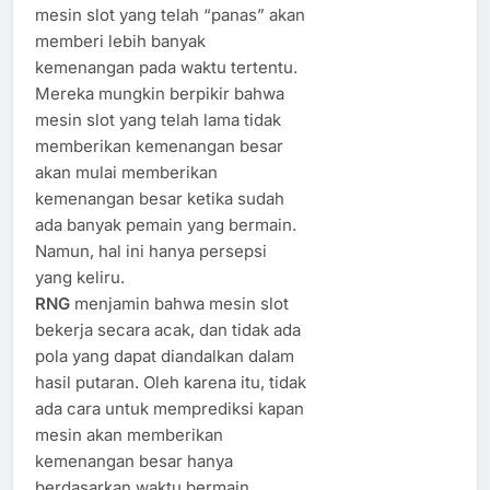
mesin slot yang telah “panas” akan
memberi lebih banyak
kemenangan pada waktu tertentu.
Mereka mungkin berpikir bahwa
mesin slot yang telah lama tidak
memberikan kemenangan besar
akan mulai memberikan
kemenangan besar ketika sudah
ada banyak pemain yang bermain.
Namun, hal ini hanya persepsi
yang keliru.
RNG
menjamin bahwa mesin slot
bekerja secara acak, dan tidak ada
pola yang dapat diandalkan dalam
hasil putaran. Oleh karena itu, tidak
ada cara untuk memprediksi kapan
mesin akan memberikan
kemenangan besar hanya
berdasarkan waktu bermain.