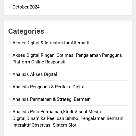
October 2024
Categories
Akses Digital & Infrastruktur Alternatif
Akses Digital Ringan, Optimasi Pengalaman Pengguna,
Platform Online Responsif
Analisis Akses Digital
Analisis Pengguna & Perilaku Digital
Analisis Permainan & Strategi Bermain
Analisis Pola Permainan,Studi Visual Mesin
Digital,Dinamika Reel dan Simbol,Pengalaman Bermain
Interaktif,Observasi Sistem Slot