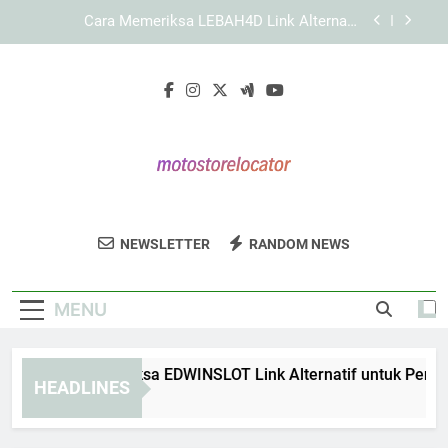
Skip
Panduan Memastikan Tampilan KAYA787
to
Alternatif Berjalan Optimal di Berbagai Perangkat
content
KAYA787 Alternatif untuk Mendukung Akses di
Berbagai Perangkat
Panduan Memeriksa EDWINSLOT Link Alternatif
untuk Pengguna Android dan iPhone dengan
Aman
Cara Memeriksa LEBAH4D Link Alternatif
sebelum Membuka Halaman dengan Aman
Panduan Memastikan Tampilan KAYA787
Alternatif Berjalan Optimal di Berbagai Perangkat
Moto Store
Cari Dealer Motor Terdekat Dan Temukan
KAYA787 Alternatif untuk Mendukung Akses di
NEWSLETTER
RANDOM NEWS
Locator
Berbagai Perangkat
Pilihan Motor Terbaik Di Moto Store Locator.
MENU
nduan Memeriksa EDWINSLOT Link Alternatif untuk Penggun
HEADLINES
eeks Ago