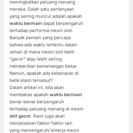
meningkatkan peluang menang
mereka. Salah satu pertanyaan
yang sering muncul adalah apakah
waktu bermain
dapat berpengaruh
terhadap performa mesin slot.
Banyak pemain yang percaya
bahwa ada waktu tertentu dalam
sehari di mana mesin slot lebih
“gacor” atau lebih sering
memberikan kemenangan besar.
Namun, apakah ada kebenaran di
balik klaim tersebut?
Dalam artikel ini, kita akan
membahas apakah
waktu bermain
benar-benar berpengaruh
terhadap peluang menang di mesin
slot gacor
. Kami juga akan
menjelaskan faktor-faktor lain
yang memengaruhi kinerja mesin