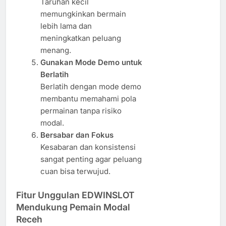
Taruhan kecil
memungkinkan bermain
lebih lama dan
meningkatkan peluang
menang.
Gunakan Mode Demo untuk
Berlatih
Berlatih dengan mode demo
membantu memahami pola
permainan tanpa risiko
modal.
Bersabar dan Fokus
Kesabaran dan konsistensi
sangat penting agar peluang
cuan bisa terwujud.
Fitur Unggulan EDWINSLOT
Mendukung Pemain Modal
Receh