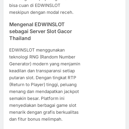
bisa cuan di EDWINSLOT
meskipun dengan modal receh.
Mengenal EDWINSLOT
sebagai Server Slot Gacor
Thailand
EDWINSLOT menggunakan
teknologi RNG (Random Number
Generator) modern yang menjamin
keadilan dan transparansi setiap
putaran slot. Dengan tingkat RTP
(Return to Player) tinggi, peluang
menang dan mendapatkan jackpot
semakin besar. Platform ini
menyediakan berbagai game slot
menarik dengan grafis berkualitas
dan fitur bonus melimpah.