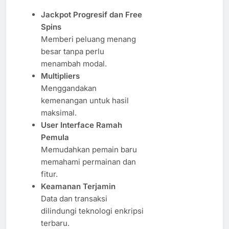
Jackpot Progresif dan Free
Spins
Memberi peluang menang
besar tanpa perlu
menambah modal.
Multipliers
Menggandakan
kemenangan untuk hasil
maksimal.
User Interface Ramah
Pemula
Memudahkan pemain baru
memahami permainan dan
fitur.
Keamanan Terjamin
Data dan transaksi
dilindungi teknologi enkripsi
terbaru.