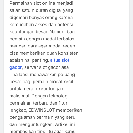
Permainan slot online menjadi
salah satu hiburan digital yang
digemari banyak orang karena
kemudahan akses dan potensi
keuntungan besar. Namun, bagi
pemain dengan modal terbatas,
mencari cara agar modal receh
bisa memberikan cuan konsisten
adalah hal penting.
situs slot
gacor
, server slot gacor asal
Thailand, menawarkan peluang
besar bagi pemain modal kecil
untuk meraih keuntungan
maksimal. Dengan teknologi
permainan terbaru dan fitur
lengkap, EDWINSLOT memberikan
pengalaman bermain yang seru
dan menguntungkan. Artikel ini
membagikan tips jitu agar kamu