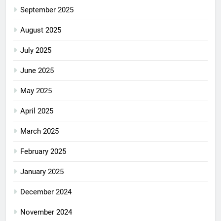
September 2025
August 2025
July 2025
June 2025
May 2025
April 2025
March 2025
February 2025
January 2025
December 2024
November 2024