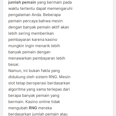
jumlah pemain
yang bermain pada
waktu tertentu dapat memengaruhi
pengalaman Anda. Beberapa
pemain percaya bahwa mesin
dengan banyak pemain aktif akan
lebih sering memberikan
pembayaran karena kasino
mungkin ingin menarik lebih
banyak pemain dengan
menawarkan pembayaran lebih
besar.
Namun, ini bukan fakta yang
didukung oleh sistem RNG. Mesin
slot tetap beroperasi berdasarkan
algoritma yang sama terlepas dari
berapa banyak pemain yang
bermain. Kasino online tidak
mengubah
RNG
mereka
berdasarkan jumlah pemain atau