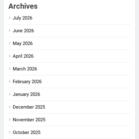
Archives
July 2026
June 2026
May 2026
April 2026
March 2026
February 2026
January 2026
December 2025
November 2025
October 2025