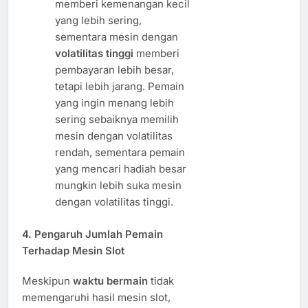
memberi kemenangan kecil
yang lebih sering,
sementara mesin dengan
volatilitas tinggi
memberi
pembayaran lebih besar,
tetapi lebih jarang. Pemain
yang ingin menang lebih
sering sebaiknya memilih
mesin dengan volatilitas
rendah, sementara pemain
yang mencari hadiah besar
mungkin lebih suka mesin
dengan volatilitas tinggi.
4.
Pengaruh Jumlah Pemain
Terhadap Mesin Slot
Meskipun
waktu bermain
tidak
memengaruhi hasil mesin slot,