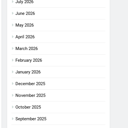
July 2026
June 2026
May 2026
April 2026
March 2026
February 2026
January 2026
December 2025
November 2025
October 2025
September 2025