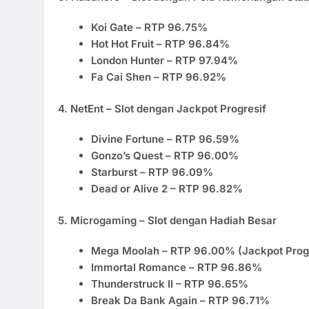
Koi Gate – RTP 96.75%
Hot Hot Fruit – RTP 96.84%
London Hunter – RTP 97.94%
Fa Cai Shen – RTP 96.92%
4. NetEnt – Slot dengan Jackpot Progresif
Divine Fortune – RTP 96.59%
Gonzo’s Quest – RTP 96.00%
Starburst – RTP 96.09%
Dead or Alive 2 – RTP 96.82%
5. Microgaming – Slot dengan Hadiah Besar
Mega Moolah – RTP 96.00% (Jackpot Progr
Immortal Romance – RTP 96.86%
Thunderstruck II – RTP 96.65%
Break Da Bank Again – RTP 96.71%