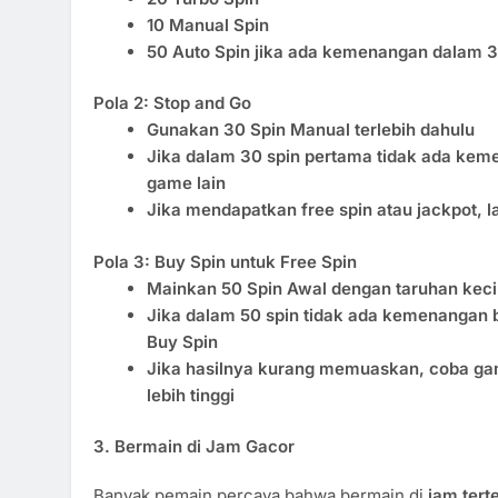
10 Manual Spin
50 Auto Spin jika ada kemenangan dalam 3
Pola 2: Stop and Go
Gunakan 30 Spin Manual terlebih dahulu
Jika dalam 30 spin pertama tidak ada kem
game lain
Jika mendapatkan free spin atau jackpot, 
Pola 3: Buy Spin untuk Free Spin
Mainkan 50 Spin Awal dengan taruhan keci
Jika dalam 50 spin tidak ada kemenangan b
Buy Spin
Jika hasilnya kurang memuaskan, coba ga
lebih tinggi
3. Bermain di Jam Gacor
Banyak pemain percaya bahwa bermain di
jam tert