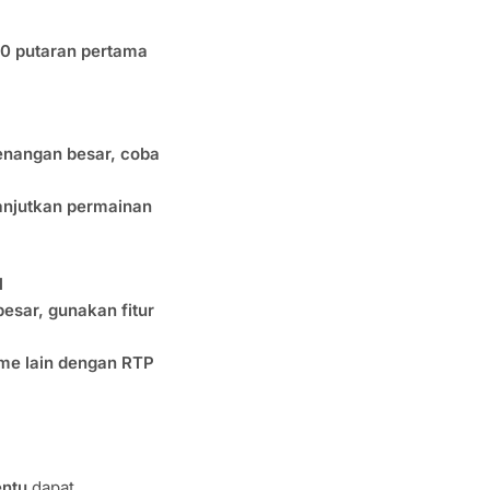
0 putaran pertama
enangan besar, coba
lanjutkan permainan
l
esar, gunakan fitur
me lain dengan RTP
entu
dapat