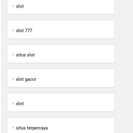
slot
slot 777
situs slot
slot gacor
slot
situs terpercaya