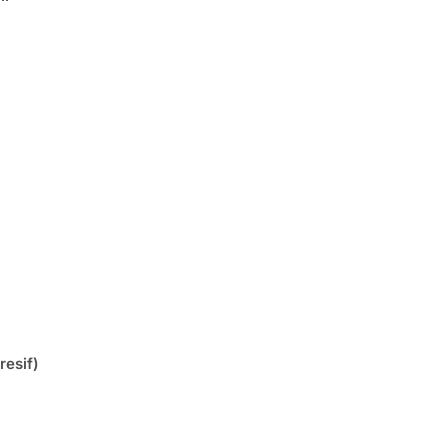
esif)