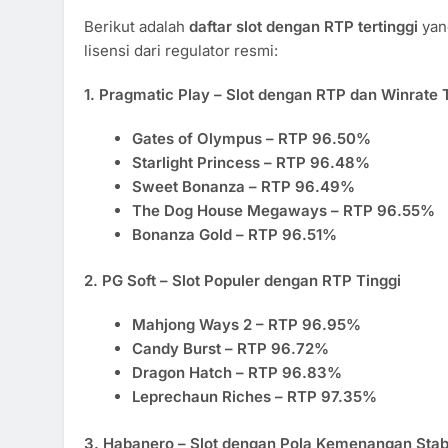
Berikut adalah
daftar slot dengan RTP tertinggi
yan
lisensi dari regulator resmi:
1. Pragmatic Play – Slot dengan RTP dan Winrate 
Gates of Olympus – RTP 96.50%
Starlight Princess – RTP 96.48%
Sweet Bonanza – RTP 96.49%
The Dog House Megaways – RTP 96.55%
Bonanza Gold – RTP 96.51%
2. PG Soft – Slot Populer dengan RTP Tinggi
Mahjong Ways 2 – RTP 96.95%
Candy Burst – RTP 96.72%
Dragon Hatch – RTP 96.83%
Leprechaun Riches – RTP 97.35%
3. Habanero – Slot dengan Pola Kemenangan Stab