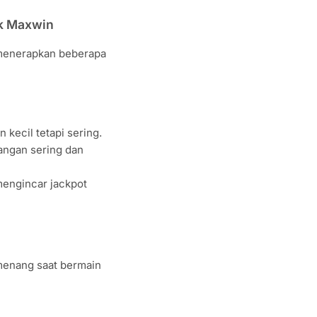
uk Maxwin
 menerapkan beberapa
ecil tetapi sering.
ngan sering dan
engincar jackpot
menang saat bermain