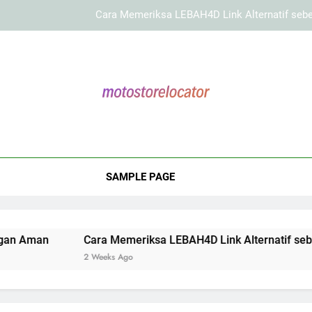
Cara Memeriksa LEBAH4D Link Alternatif s
Panduan Memastikan Tampilan KAYA787 Alternatif B
KAYA787 Alternatif untuk M
Panduan Memeriksa EDWINSLOT Link Alternatif untuk Peng
o Store Locator
Cara Memeriksa LEBAH4D Link Alternatif s
r Motor Terdekat Dan Temukan Pilihan Motor Terbaik Di Moto St
Panduan Memastikan Tampilan KAYA787 Alternatif B
SAMPLE PAGE
KAYA787 Alternatif untuk M
Cara Memeriksa LEBAH4D Link Alternatif sebelum Mem
2 Weeks Ago