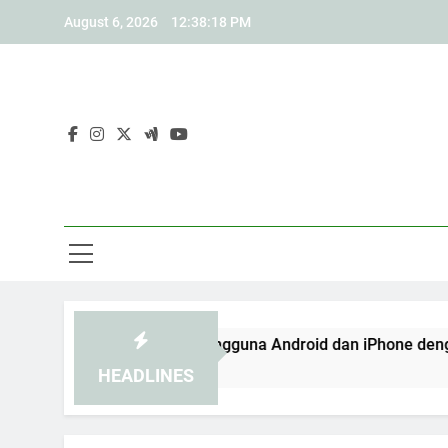
Skip
August 6, 2026
12:38:19 PM
to
content
Mot
Cari Deale
ernatif untuk Pengguna Android dan iPhone dengan Aman
HEADLINES