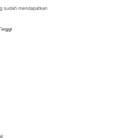
g sudah mendapatkan
Tinggi
il