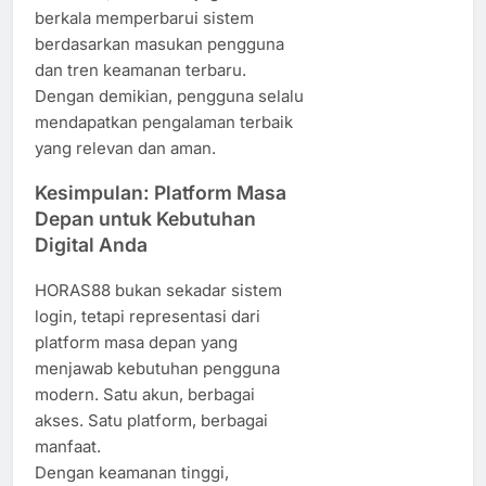
berkala memperbarui sistem
berdasarkan masukan pengguna
dan tren keamanan terbaru.
Dengan demikian, pengguna selalu
mendapatkan pengalaman terbaik
yang relevan dan aman.
Kesimpulan: Platform Masa
Depan untuk Kebutuhan
Digital Anda
HORAS88 bukan sekadar sistem
login, tetapi representasi dari
platform masa depan yang
menjawab kebutuhan pengguna
modern. Satu akun, berbagai
akses. Satu platform, berbagai
manfaat.
Dengan keamanan tinggi,