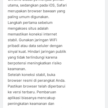
utama, sedangkan pada iOS, Safari
merupakan browser bawaan yang
paling umum digunakan.
Langkah pertama sebelum
mengakses situs adalah
memastikan koneksi internet
stabil. Gunakan jaringan WiFi
pribadi atau data seluler dengan
sinyal kuat. Hindari jaringan publik
yang tidak terlindungi karena
berpotensi meningkatkan risiko
keamanan.
Setelah koneksi stabil, buka
browser resmi di perangkat Anda.
Pastikan browser telah diperbarui
ke versi terbaru. Pembaruan
aplikasi biasanya mencakup
peningkatan keamanan dan