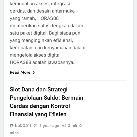
kemudahan akses, integrasi
cerdas, dan desain antarmuka
yang ramah, HORAS88
memberikan solusi lengkap dalam
satu paket digital. Bagi siapa pun
yang menginginkan efisiensi,
kecepatan, dan kenyamanan dalam
mengelola akses digital—
HORAS88 adalah jawabannya.
Read More
Slot Dana dan Strategi
Pengelolaan Saldo: Bermain
Cerdas dengan Kontrol
Finansial yang Efisien
bb0051f
1 year ago
0
6
mins