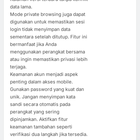
data lama.
Mode private browsing juga dapat
digunakan untuk memastikan sesi
login tidak menyimpan data
sementara setelah ditutup. Fitur ini
bermanfaat jika Anda
menggunakan perangkat bersama
atau ingin memastikan privasi lebih
terjaga.
Keamanan akun menjadi aspek
penting dalam akses mobile.
Gunakan password yang kuat dan
unik. Jangan menyimpan kata
sandi secara otomatis pada
perangkat yang sering
dipinjamkan. Aktifkan fitur
keamanan tambahan seperti
verifikasi dua langkah jika tersedia.