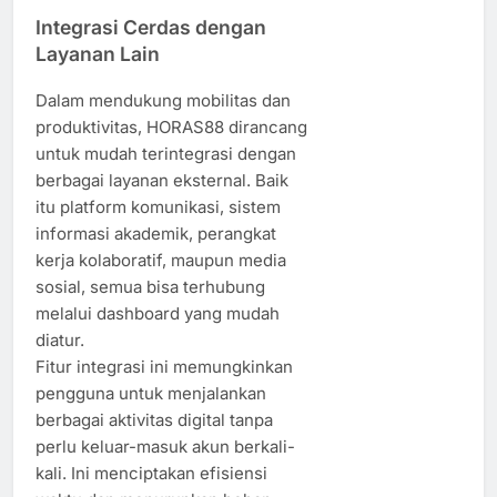
Integrasi Cerdas dengan
Layanan Lain
Dalam mendukung mobilitas dan
produktivitas, HORAS88 dirancang
untuk mudah terintegrasi dengan
berbagai layanan eksternal. Baik
itu platform komunikasi, sistem
informasi akademik, perangkat
kerja kolaboratif, maupun media
sosial, semua bisa terhubung
melalui dashboard yang mudah
diatur.
Fitur integrasi ini memungkinkan
pengguna untuk menjalankan
berbagai aktivitas digital tanpa
perlu keluar-masuk akun berkali-
kali. Ini menciptakan efisiensi