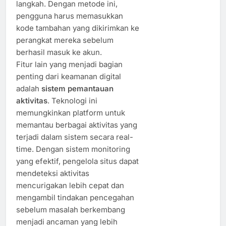
langkah. Dengan metode ini,
pengguna harus memasukkan
kode tambahan yang dikirimkan ke
perangkat mereka sebelum
berhasil masuk ke akun.
Fitur lain yang menjadi bagian
penting dari keamanan digital
adalah
sistem pemantauan
aktivitas
. Teknologi ini
memungkinkan platform untuk
memantau berbagai aktivitas yang
terjadi dalam sistem secara real-
time. Dengan sistem monitoring
yang efektif, pengelola situs dapat
mendeteksi aktivitas
mencurigakan lebih cepat dan
mengambil tindakan pencegahan
sebelum masalah berkembang
menjadi ancaman yang lebih