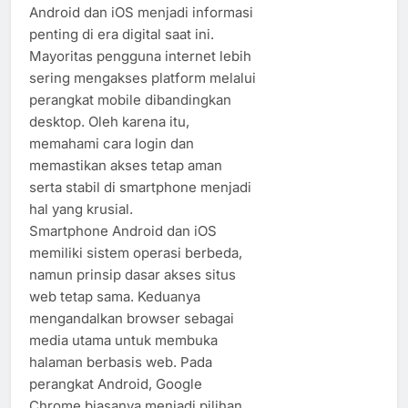
Android dan iOS menjadi informasi
penting di era digital saat ini.
Mayoritas pengguna internet lebih
sering mengakses platform melalui
perangkat mobile dibandingkan
desktop. Oleh karena itu,
memahami cara login dan
memastikan akses tetap aman
serta stabil di smartphone menjadi
hal yang krusial.
Smartphone Android dan iOS
memiliki sistem operasi berbeda,
namun prinsip dasar akses situs
web tetap sama. Keduanya
mengandalkan browser sebagai
media utama untuk membuka
halaman berbasis web. Pada
perangkat Android, Google
Chrome biasanya menjadi pilihan