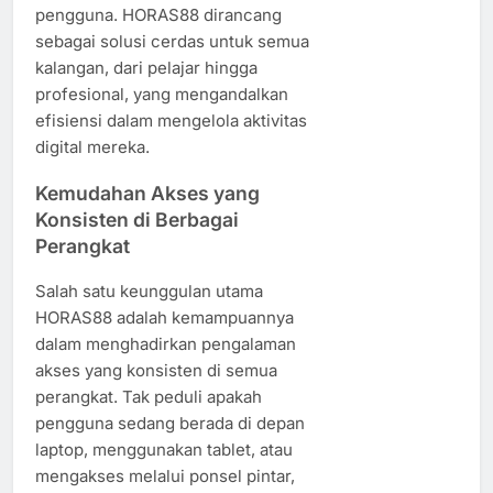
pengguna. HORAS88 dirancang
sebagai solusi cerdas untuk semua
kalangan, dari pelajar hingga
profesional, yang mengandalkan
efisiensi dalam mengelola aktivitas
digital mereka.
Kemudahan Akses yang
Konsisten di Berbagai
Perangkat
Salah satu keunggulan utama
HORAS88 adalah kemampuannya
dalam menghadirkan pengalaman
akses yang konsisten di semua
perangkat. Tak peduli apakah
pengguna sedang berada di depan
laptop, menggunakan tablet, atau
mengakses melalui ponsel pintar,