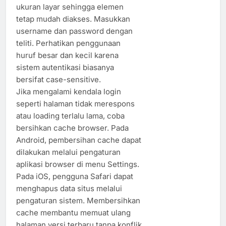
ukuran layar sehingga elemen
tetap mudah diakses. Masukkan
username dan password dengan
teliti. Perhatikan penggunaan
huruf besar dan kecil karena
sistem autentikasi biasanya
bersifat case-sensitive.
Jika mengalami kendala login
seperti halaman tidak merespons
atau loading terlalu lama, coba
bersihkan cache browser. Pada
Android, pembersihan cache dapat
dilakukan melalui pengaturan
aplikasi browser di menu Settings.
Pada iOS, pengguna Safari dapat
menghapus data situs melalui
pengaturan sistem. Membersihkan
cache membantu memuat ulang
halaman versi terbaru tanpa konflik