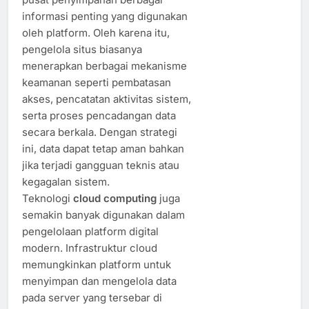
informasi penting yang digunakan
oleh platform. Oleh karena itu,
pengelola situs biasanya
menerapkan berbagai mekanisme
keamanan seperti pembatasan
akses, pencatatan aktivitas sistem,
serta proses pencadangan data
secara berkala. Dengan strategi
ini, data dapat tetap aman bahkan
jika terjadi gangguan teknis atau
kegagalan sistem.
Teknologi
cloud computing
juga
semakin banyak digunakan dalam
pengelolaan platform digital
modern. Infrastruktur cloud
memungkinkan platform untuk
menyimpan dan mengelola data
pada server yang tersebar di