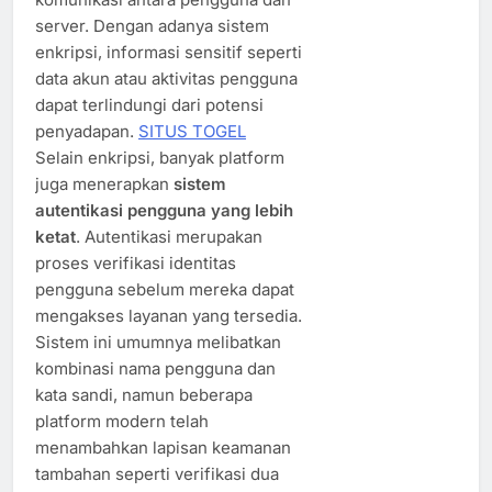
server. Dengan adanya sistem
enkripsi, informasi sensitif seperti
data akun atau aktivitas pengguna
dapat terlindungi dari potensi
penyadapan.
SITUS TOGEL
Selain enkripsi, banyak platform
juga menerapkan
sistem
autentikasi pengguna yang lebih
ketat
. Autentikasi merupakan
proses verifikasi identitas
pengguna sebelum mereka dapat
mengakses layanan yang tersedia.
Sistem ini umumnya melibatkan
kombinasi nama pengguna dan
kata sandi, namun beberapa
platform modern telah
menambahkan lapisan keamanan
tambahan seperti verifikasi dua