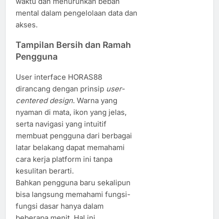
waktu dan menurunkan beban
mental dalam pengelolaan data dan
akses.
Tampilan Bersih dan Ramah
Pengguna
User interface HORAS88
dirancang dengan prinsip
user-
centered design
. Warna yang
nyaman di mata, ikon yang jelas,
serta navigasi yang intuitif
membuat pengguna dari berbagai
latar belakang dapat memahami
cara kerja platform ini tanpa
kesulitan berarti.
Bahkan pengguna baru sekalipun
bisa langsung memahami fungsi-
fungsi dasar hanya dalam
beberapa menit. Hal ini